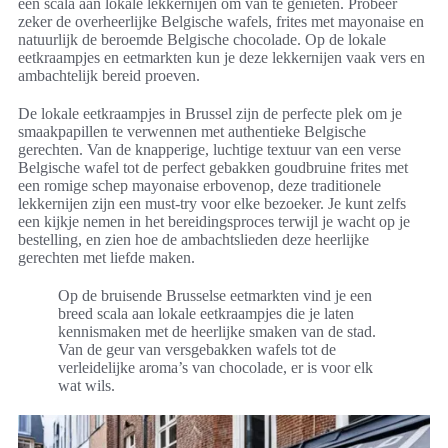
een scala aan lokale lekkernijen om van te genieten. Probeer
zeker de overheerlijke Belgische wafels, frites met mayonaise en
natuurlijk de beroemde Belgische chocolade. Op de lokale
eetkraampjes en eetmarkten kun je deze lekkernijen vaak vers en
ambachtelijk bereid proeven.
De lokale eetkraampjes in Brussel zijn de perfecte plek om je
smaakpapillen te verwennen met authentieke Belgische
gerechten. Van de knapperige, luchtige textuur van een verse
Belgische wafel tot de perfect gebakken goudbruine frites met
een romige schep mayonaise erbovenop, deze traditionele
lekkernijen zijn een must-try voor elke bezoeker. Je kunt zelfs
een kijkje nemen in het bereidingsproces terwijl je wacht op je
bestelling, en zien hoe de ambachtslieden deze heerlijke
gerechten met liefde maken.
Op de bruisende Brusselse eetmarkten vind je een
breed scala aan lokale eetkraampjes die je laten
kennismaken met de heerlijke smaken van de stad.
Van de geur van versgebakken wafels tot de
verleidelijke aroma’s van chocolade, er is voor elk
wat wils.