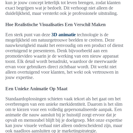
kun je jouw concept letterlijk tot leven brengen, zodat klanten
exact begrijpen wat je bedoelt. Dit verhoogt niet alleen de
duidelijkheid, maar versterkt ook je professionele uitstraling.
Hoe Realistische Visualisaties Een Verschil Maken
Een sterk punt van deze
3D animatie
technologie is de
mogelijkheid om natuurgetrouwe beelden te creëren. Deze
nauwkeurigheid maakt het eenvoudig om een product of dienst
overtuigend te presenteren. Denk bijvoorbeeld aan een
promotievideo waarin je de werking van een nieuw apparaat
toont. Elk detail wordt benadrukt, waardoor de meerwaarde
ervan voor gebruikers direct zichtbaar wordt. Dit werkt niet
alleen overtuigend voor klanten, het wekt ook vertrouwen in
jouw expertise.
Een Unieke Animatie Op Maat
Standaardoplossingen schieten vaak tekort als het gaat om het
overbrengen van een unieke merkidentiteit. Daarom is het slim
om te kiezen voor een volledig gepersonaliseerde aanpak. Een
animatie die nauw aansluit bij je huisstijl zorgt ervoor dat je
opvalt en memorabel blijft bij je doelgroep. Met onze expertise
kan jouw visuele verhaal niet alleen onderscheidend zijn, maar
ook naadloos aansluiten op je marketingstrategie.