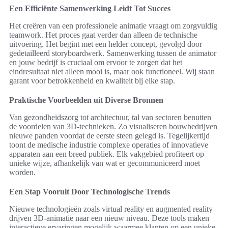
Een Efficiënte Samenwerking Leidt Tot Succes
Het creëren van een professionele animatie vraagt om zorgvuldig
teamwork. Het proces gaat verder dan alleen de technische
uitvoering. Het begint met een helder concept, gevolgd door
gedetailleerd storyboardwerk. Samenwerking tussen de animator
en jouw bedrijf is cruciaal om ervoor te zorgen dat het
eindresultaat niet alleen mooi is, maar ook functioneel. Wij staan
garant voor betrokkenheid en kwaliteit bij elke stap.
Praktische Voorbeelden uit Diverse Bronnen
Van gezondheidszorg tot architectuur, tal van sectoren benutten
de voordelen van 3D-technieken. Zo visualiseren bouwbedrijven
nieuwe panden voordat de eerste steen gelegd is. Tegelijkertijd
toont de medische industrie complexe operaties of innovatieve
apparaten aan een breed publiek. Elk vakgebied profiteert op
unieke wijze, afhankelijk van wat er gecommuniceerd moet
worden.
Een Stap Vooruit Door Technologische Trends
Nieuwe technologieën zoals virtual reality en augmented reality
drijven 3D-animatie naar een nieuw niveau. Deze tools maken
interactieve ervaringen mogelijk waarmee klanten op een unieke