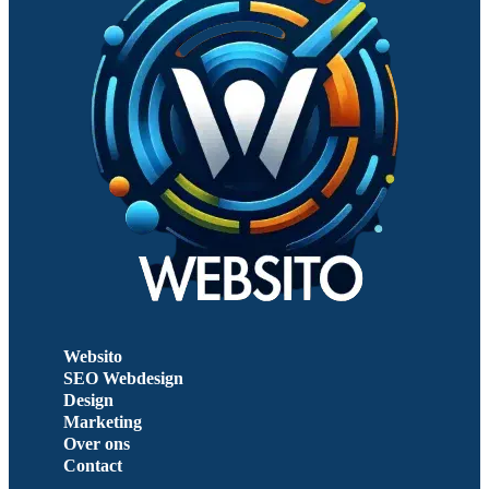
Websito
SEO Webdesign
Design
Marketing
Over ons
Contact