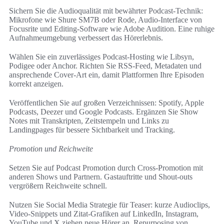
Sichern Sie die Audioqualität mit bewährter Podcast-Technik:
Mikrofone wie Shure SM7B oder Rode, Audio-Interface von
Focusrite und Editing-Software wie Adobe Audition. Eine ruhige
Aufnahmeumgebung verbessert das Hörerlebnis.
Wählen Sie ein zuverlässiges Podcast-Hosting wie Libsyn,
Podigee oder Anchor. Richten Sie RSS-Feed, Metadaten und
ansprechende Cover-Art ein, damit Plattformen Ihre Episoden
korrekt anzeigen.
Veröffentlichen Sie auf großen Verzeichnissen: Spotify, Apple
Podcasts, Deezer und Google Podcasts. Ergänzen Sie Show
Notes mit Transkripten, Zeitstempeln und Links zu
Landingpages für bessere Sichtbarkeit und Tracking.
Promotion und Reichweite
Setzen Sie auf Podcast Promotion durch Cross-Promotion mit
anderen Shows und Partnern. Gastauftritte und Shout-outs
vergrößern Reichweite schnell.
Nutzen Sie Social Media Strategie für Teaser: kurze Audioclips,
Video-Snippets und Zitat-Grafiken auf LinkedIn, Instagram,
YouTube und X ziehen neue Hörer an. Repurposing von