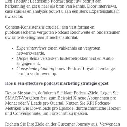
Een Thought Leadership Podcast helpt uw bedrijf aan
herkenning en zet u neer als bron van kennis. Door interviews,
case studies en analyses bouwt u aan een sterk Expertenstatus in
uw sector.
Content-Konsistenz is cruciaal: een vast format en
publicatieschema vergroten Podcast Reichweite en ondersteunen
uw ontwikkeling naar Branchenautorität.
Expertinterviews
tonen vakkennis en vergroten
netwerkwaarde.
Diepte-items
versterken luisterbetrokkenheid en Audio
Engagement.
Consistente planning
bouwt Podcast Loyalität en lange
termijn vertrouwen op.
Hoe u een effectieve podcast marketing strategie opzet
Bevor Sie starten, definieren Sie klare Podcast-Ziele. Legen Sie
SMART-Vorgaben fest, zum Beispiel X neue Abonnenten pro
Monat oder Y Leads pro Quartal. Nutzen Sie KPI Podcast-
Metriken wie Downloads pro Episode, durchschnittliche Hörzeit
und Conversionrate, um Fortschritt zu messen.
Richten Sie Ihre Ziele an der Customer Journey aus. Verwenden