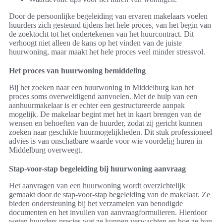
Door de persoonlijke begeleiding van ervaren makelaars voelen
huurders zich gesteund tijdens het hele proces, van het begin van
de zoektocht tot het ondertekenen van het huurcontract. Dit
verhoogt niet alleen de kans op het vinden van de juiste
huurwoning, maar maakt het hele proces veel minder stressvol.
Het proces van huurwoning bemiddeling
Bij het zoeken naar een huurwoning in Middelburg kan het
proces soms overweldigend aanvoelen. Met de hulp van een
aanhuurmakelaar is er echter een gestructureerde aanpak
mogelijk. De makelaar begint met het in kaart brengen van de
wensen en behoeften van de huurder, zodat zij gericht kunnen
zoeken naar geschikte huurmogelijkheden. Dit stuk professioneel
advies is van onschatbare waarde voor wie voordelig huren in
Middelburg overweegt.
Stap-voor-stap begeleiding bij huurwoning aanvraag
Het aanvragen van een huurwoning wordt overzichtelijk
gemaakt door de stap-voor-stap begeleiding van de makelaar. Ze
bieden ondersteuning bij het verzamelen van benodigde
documenten en het invullen van aanvraagformulieren. Hierdoor
weten huurders precies wat ze kunnen verwachten en hoe ze hun