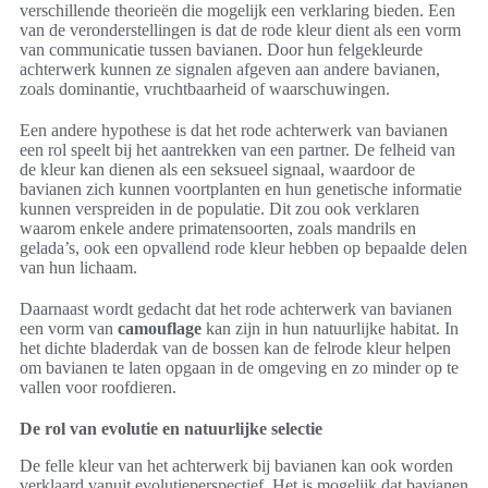
verschillende theorieën die mogelijk een verklaring bieden. Een
van de veronderstellingen is dat de rode kleur dient als een vorm
van communicatie tussen bavianen. Door hun felgekleurde
achterwerk kunnen ze signalen afgeven aan andere bavianen,
zoals dominantie, vruchtbaarheid of waarschuwingen.
Een andere hypothese is dat het rode achterwerk van bavianen
een rol speelt bij het aantrekken van een partner. De felheid van
de kleur kan dienen als een seksueel signaal, waardoor de
bavianen zich kunnen voortplanten en hun genetische informatie
kunnen verspreiden in de populatie. Dit zou ook verklaren
waarom enkele andere primatensoorten, zoals mandrils en
gelada’s, ook een opvallend rode kleur hebben op bepaalde delen
van hun lichaam.
Daarnaast wordt gedacht dat het rode achterwerk van bavianen
een vorm van
camouflage
kan zijn in hun natuurlijke habitat. In
het dichte bladerdak van de bossen kan de felrode kleur helpen
om bavianen te laten opgaan in de omgeving en zo minder op te
vallen voor roofdieren.
De rol van evolutie en natuurlijke selectie
De felle kleur van het achterwerk bij bavianen kan ook worden
verklaard vanuit evolutieperspectief. Het is mogelijk dat bavianen