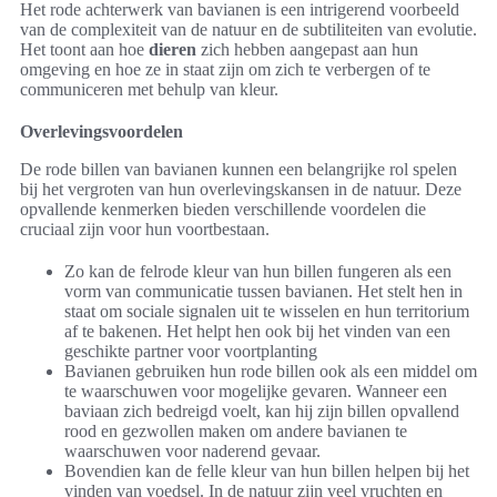
Het rode achterwerk van bavianen is een intrigerend voorbeeld
van de complexiteit van de natuur en de subtiliteiten van evolutie.
Het toont aan hoe
dieren
zich hebben aangepast aan hun
omgeving en hoe ze in staat zijn om zich te verbergen of te
communiceren met behulp van kleur.
Overlevingsvoordelen
De rode billen van bavianen kunnen een belangrijke rol spelen
bij het vergroten van hun overlevingskansen in de natuur. Deze
opvallende kenmerken bieden verschillende voordelen die
cruciaal zijn voor hun voortbestaan.
Zo kan de felrode kleur van hun billen fungeren als een
vorm van communicatie tussen bavianen. Het stelt hen in
staat om sociale signalen uit te wisselen en hun territorium
af te bakenen. Het helpt hen ook bij het vinden van een
geschikte partner voor voortplanting
Bavianen gebruiken hun rode billen ook als een middel om
te waarschuwen voor mogelijke gevaren. Wanneer een
baviaan zich bedreigd voelt, kan hij zijn billen opvallend
rood en gezwollen maken om andere bavianen te
waarschuwen voor naderend gevaar.
Bovendien kan de felle kleur van hun billen helpen bij het
vinden van voedsel. In de natuur zijn veel vruchten en