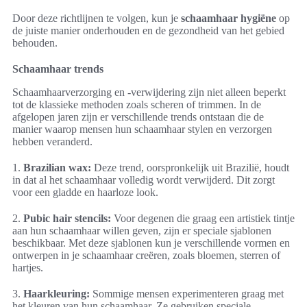
Door deze richtlijnen te volgen, kun je
schaamhaar hygiëne
op
de juiste manier onderhouden en de gezondheid van het gebied
behouden.
Schaamhaar trends
Schaamhaarverzorging en -verwijdering zijn niet alleen beperkt
tot de klassieke methoden zoals scheren of trimmen. In de
afgelopen jaren zijn er verschillende trends ontstaan die de
manier waarop mensen hun schaamhaar stylen en verzorgen
hebben veranderd.
1.
Brazilian wax:
Deze trend, oorspronkelijk uit Brazilië, houdt
in dat al het schaamhaar volledig wordt verwijderd. Dit zorgt
voor een gladde en haarloze look.
2.
Pubic hair stencils:
Voor degenen die graag een artistiek tintje
aan hun schaamhaar willen geven, zijn er speciale sjablonen
beschikbaar. Met deze sjablonen kun je verschillende vormen en
ontwerpen in je schaamhaar creëren, zoals bloemen, sterren of
hartjes.
3.
Haarkleuring:
Sommige mensen experimenteren graag met
het kleuren van hun schaamhaar. Ze gebruiken speciale