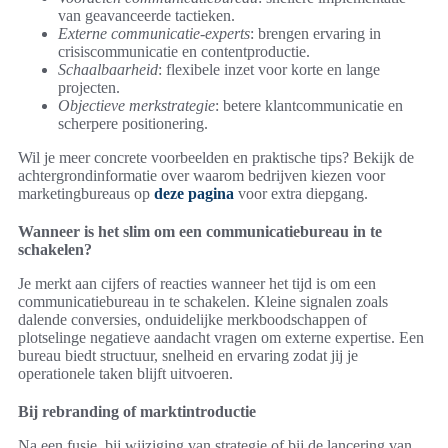
van geavanceerde tactieken.
Externe communicatie-experts
: brengen ervaring in
crisiscommunicatie en contentproductie.
Schaalbaarheid
: flexibele inzet voor korte en lange
projecten.
Objectieve merkstrategie
: betere klantcommunicatie en
scherpere positionering.
Wil je meer concrete voorbeelden en praktische tips? Bekijk de
achtergrondinformatie over waarom bedrijven kiezen voor
marketingbureaus op
deze pagina
voor extra diepgang.
Wanneer is het slim om een communicatiebureau in te
schakelen?
Je merkt aan cijfers of reacties wanneer het tijd is om een
communicatiebureau in te schakelen. Kleine signalen zoals
dalende conversies, onduidelijke merkboodschappen of
plotselinge negatieve aandacht vragen om externe expertise. Een
bureau biedt structuur, snelheid en ervaring zodat jij je
operationele taken blijft uitvoeren.
Bij rebranding of marktintroductie
Na een fusie, bij wijziging van strategie of bij de lancering van