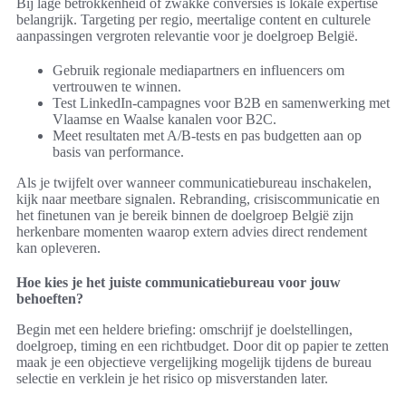
Bij lage betrokkenheid of zwakke conversies is lokale expertise
belangrijk. Targeting per regio, meertalige content en culturele
aanpassingen vergroten relevantie voor je doelgroep België.
Gebruik regionale mediapartners en influencers om
vertrouwen te winnen.
Test LinkedIn-campagnes voor B2B en samenwerking met
Vlaamse en Waalse kanalen voor B2C.
Meet resultaten met A/B-tests en pas budgetten aan op
basis van performance.
Als je twijfelt over wanneer communicatiebureau inschakelen,
kijk naar meetbare signalen. Rebranding, crisiscommunicatie en
het finetunen van je bereik binnen de doelgroep België zijn
herkenbare momenten waarop extern advies direct rendement
kan opleveren.
Hoe kies je het juiste communicatiebureau voor jouw
behoeften?
Begin met een heldere briefing: omschrijf je doelstellingen,
doelgroep, timing en een richtbudget. Door dit op papier te zetten
maak je een objectieve vergelijking mogelijk tijdens de bureau
selectie en verklein je het risico op misverstanden later.