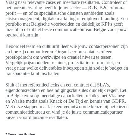
Vraag naar relevante cases en meetbare resultaten. Controleer of
het bureau ervaring heeft in jouw sector — B2B, B2C of non-
profit — en of ze specialistische diensten aanbieden zoals
crisismanagement, digitale marketing of employer branding. Een
portfolio met Belgische voorbeelden en duidelijke KPI’s geeft
inzicht in of dit het beste communicatiebureau België voor jouw
opdracht kan zijn.
Beoordeel team en cultuurfit: leer wie jouw contactpersonen zijn
en hoe zij communiceren. Organiseer presentaties of een
proefopdracht om werkwijze en creatief niveau te testen.
Vergelijk prijsmodellen: retainer, projecttarief of uurtarief, en
vraag naar welke deliverables inbegrepen zijn zodat je budget en
transparantie kunt inschatten.
Sluit af met referentiechecks en een contract dat SLA’s,
eigendomsrechten en beëindigingsclausules duidelijk regelt. Let
in België extra op meertalige capaciteiten, relaties met Vlaamse
en Waalse media zoals Knack of De Tijd en kennis van GDPR.
Met deze stappen maak je een verantwoorde keuze bij het kiezen
communicatiebureau en vind je de juiste communicatiepartner
kiezen voor duurzame resultaten.
Meer artikelen