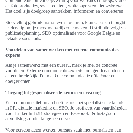
Contentcreatie omvat copywriting voor websites en blogs, video‑
en fotoproducties, social content, whitepapers en nieuwsbrieven.
Het doel is je doelgroep aantrekken, informeren en converteren.
Storytelling gebruikt narratieve structuren, klantcases en thought
leadership om je merk menselijker te maken. Distributie volgt via
publicatieplanning, SEO‑optimalisatie voor Google België en
betaalde social ads.
Voordelen van samenwerken met externe communicatie-
experts
Als je samenwerkt met een bureau, merk je snel de concrete
voordelen. Externe communicatie-experts brengen frisse ideeën
en een brede kijk. Dit maakt je communicatie efficiënter en
doelgerichter.
Toegang tot gespecialiseerde kennis en ervaring
Een communicatiebureau heeft teams met specialistische kennis
in PR, digitale marketing en SEO. Je profiteert van vaardigheden
voor LinkedIn B2B-strategieën en Facebook- & Instagram-
advertising zonder lange leercurves.
Voor perscontacten werken bureaus vaak met journalisten van