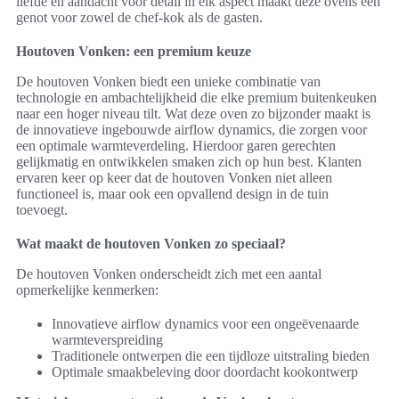
liefde en aandacht voor detail in elk aspect maakt deze ovens een
genot voor zowel de chef-kok als de gasten.
Houtoven Vonken: een premium keuze
De houtoven Vonken biedt een unieke combinatie van
technologie en ambachtelijkheid die elke premium buitenkeuken
naar een hoger niveau tilt. Wat deze oven zo bijzonder maakt is
de innovatieve ingebouwde airflow dynamics, die zorgen voor
een optimale warmteverdeling. Hierdoor garen gerechten
gelijkmatig en ontwikkelen smaken zich op hun best. Klanten
ervaren keer op keer dat de houtoven Vonken niet alleen
functioneel is, maar ook een opvallend design in de tuin
toevoegt.
Wat maakt de houtoven Vonken zo speciaal?
De houtoven Vonken onderscheidt zich met een aantal
opmerkelijke kenmerken:
Innovatieve airflow dynamics voor een ongeëvenaarde
warmteverspreiding
Traditionele ontwerpen die een tijdloze uitstraling bieden
Optimale smaakbeleving door doordacht kookontwerp