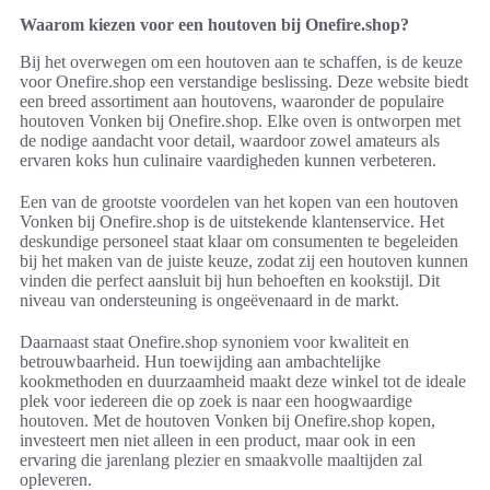
Waarom kiezen voor een houtoven bij Onefire.shop?
Bij het overwegen om een houtoven aan te schaffen, is de keuze
voor Onefire.shop een verstandige beslissing. Deze website biedt
een breed assortiment aan houtovens, waaronder de populaire
houtoven Vonken bij Onefire.shop. Elke oven is ontworpen met
de nodige aandacht voor detail, waardoor zowel amateurs als
ervaren koks hun culinaire vaardigheden kunnen verbeteren.
Een van de grootste voordelen van het kopen van een houtoven
Vonken bij Onefire.shop is de uitstekende klantenservice. Het
deskundige personeel staat klaar om consumenten te begeleiden
bij het maken van de juiste keuze, zodat zij een houtoven kunnen
vinden die perfect aansluit bij hun behoeften en kookstijl. Dit
niveau van ondersteuning is ongeëvenaard in de markt.
Daarnaast staat Onefire.shop synoniem voor kwaliteit en
betrouwbaarheid. Hun toewijding aan ambachtelijke
kookmethoden en duurzaamheid maakt deze winkel tot de ideale
plek voor iedereen die op zoek is naar een hoogwaardige
houtoven. Met de houtoven Vonken bij Onefire.shop kopen,
investeert men niet alleen in een product, maar ook in een
ervaring die jarenlang plezier en smaakvolle maaltijden zal
opleveren.