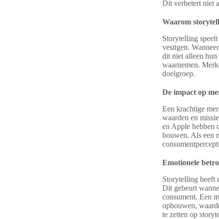
Dit verbetert niet
Waarom storytelli
Storytelling speel
vestigen. Wanneer
dit niet alleen hu
waarnemen. Merken
doelgroep.
De impact op mer
Een krachtige merk
waarden en missie
en Apple hebben d
bouwen. Als een m
consumentpercepti
Emotionele betr
Storytelling heeft
Dit gebeurt wannee
consument. Een me
opbouwen, waardoo
te zetten op storyt