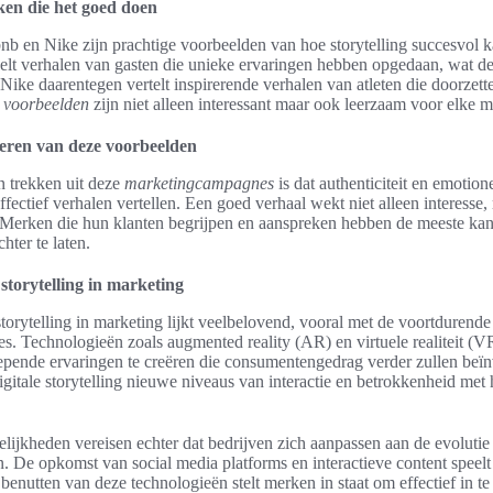
en die het goed doen
nb en Nike zijn prachtige voorbeelden van hoe storytelling succesvol
eelt verhalen van gasten die unieke ervaringen hebben opgedaan, wat d
. Nike daarentegen vertelt inspirerende verhalen van atleten die doorzet
e
voorbeelden
zijn niet alleen interessant maar ook leerzaam voor elke m
eren van deze voorbeelden
n trekken uit deze
marketingcampagnes
is dat authenticiteit en emotion
effectief verhalen vertellen. Een goed verhaal wekt niet alleen interesse,
 Merken die hun klanten begrijpen en aanspreken hebben de meeste ka
hter te laten.
storytelling in marketing
orytelling in marketing lijkt veelbelovend, vooral met de voortdurend
es. Technologieën zoals augmented reality (AR) en virtuele realiteit (
pende ervaringen te creëren die consumentengedrag verder zullen beï
gitale storytelling nieuwe niveaus van interactie en betrokkenheid me
ijkheden vereisen echter dat bedrijven zich aanpassen aan de evolutie 
 De opkomst van social media platforms en interactieve content speelt e
t benutten van deze technologieën stelt merken in staat om effectief in t