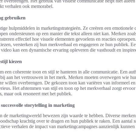
er overbrengen. Het gebruik van visuele communicatie helpt niet alleen
kt verhalen ook memorabel.
ing gebruiken
tige hulpmiddelen in marketingstrategieën. Ze creëren een emotionele 
en ondersteunen op een manier die tekst alleen niet kan. Merken zoal
reren effectief hoe visuele elementen gevoelens en reacties oproepen.
 kiezen, versterken zij hun merkverhaal en engageren ze hun publiek. E
n video kan een dynamische ervaring opleveren die vasthoudt en inspiree
stijl kiezen
om een coherente toon en stijl te hanteren in alle communicatie. Een aut
 bij aan het vertrouwen in het merk. Merken moeten overwegen wie hun
e willen overbrengen. De gekozen toon kan variëren van informeel en 
erieus. Het afstemmen van stijl en toon op het merkverhaal zorgt ervoo
is, maar ook resoneert met het publiek.
succesvolle storytelling in marketing
t in de marketingwereld bewezen zijn waarde te hebben. Diverse merken
oodschap krachtig over te dragen en hun publiek te raken. Een aantal
s
fectieve verhalen de impact van marketingcampagnes aanzienlijk kunnen 