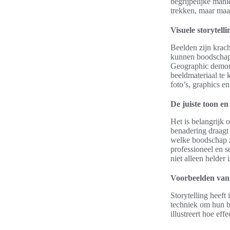
begrijpelijke mani
trekken, maar maa
Visuele storytell
Beelden zijn krach
kunnen boodschapp
Geographic demonst
beeldmateriaal te
foto’s, graphics e
De juiste toon en 
Het is belangrijk 
benadering draagt
welke boodschap z
professioneel en s
niet alleen helder 
Voorbeelden van 
Storytelling heef
techniek om hun b
illustreert hoe ef