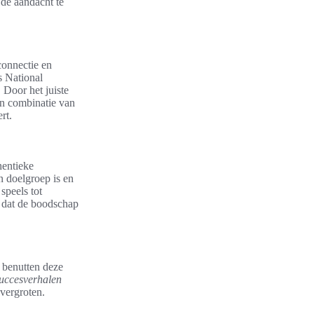
 de aandacht te
connectie en
s National
 Door het juiste
en combinatie van
rt.
hentieke
 doelgroep is en
speels tot
r dat de boodschap
 benutten deze
uccesverhalen
vergroten.