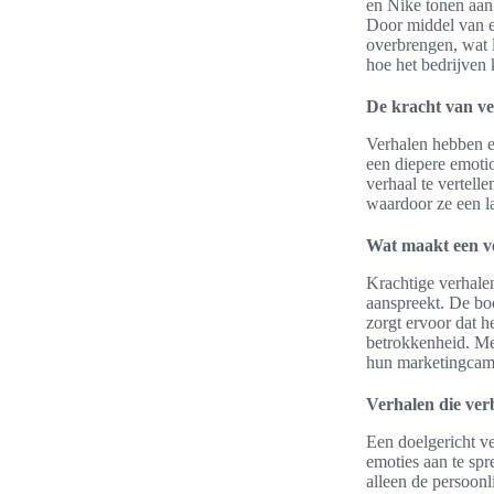
en Nike tonen aan
Door middel van e
overbrengen, wat le
hoe het bedrijven 
De kracht van ve
Verhalen hebben ee
een diepere emotio
verhaal te vertell
waardoor ze een l
Wat maakt een v
Krachtige verhale
aanspreekt. De boo
zorgt ervoor dat h
betrokkenheid. Me
hun marketingcamp
Verhalen die ver
Een doelgericht v
emoties aan te sp
alleen de persoon