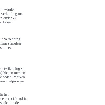
 kan worden
e verbinding met
ten ondanks
arketeer.
ele verbinding
 maar stimuleert
ns om een
e ontwikkeling van
VR) bieden merken
nvloeden. Merken
t hun doelgroepen
in het
en cruciale rol in
e spelen op de