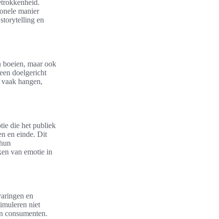
etrokkenheid.
onele manier
storytelling en
n boeien, maar ook
een doelgericht
n vaak hangen,
ie die het publiek
en en einde. Dit
 hun
en van emotie in
varingen en
imuleren niet
en consumenten.