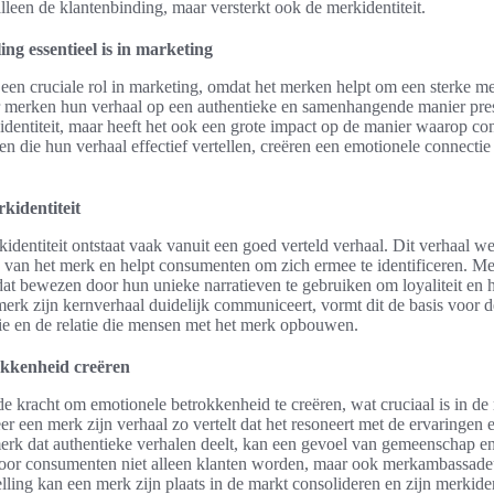
 alleen de klantenbinding, maar versterkt ook de merkidentiteit.
ng essentieel is in marketing
t een cruciale rol in marketing, omdat het merken helpt om een sterke mer
 merken hun verhaal op een authentieke en samenhangende manier prese
n identiteit, maar heeft het ook een grote impact op de manier waarop 
 die hun verhaal effectief vertellen, creëren een emotionele connecti
kidentiteit
identiteit ontstaat vaak vanuit een goed verteld verhaal. Dit verhaal we
 van het merk en helpt consumenten om zich ermee te identificeren. Me
at bewezen door hun unieke narratieven te gebruiken om loyaliteit en 
erk zijn kernverhaal duidelijk communiceert, vormt dit de basis voor d
e en de relatie die mensen met het merk opbouwen.
okkenheid creëren
 de kracht om emotionele betrokkenheid te creëren, wat cruciaal is in d
r een merk zijn verhaal zo vertelt dat het resoneert met de ervaringen
rk dat authentieke verhalen deelt, kan een gevoel van gemeenschap e
r consumenten niet alleen klanten worden, maar ook merkambassadeu
elling kan een merk zijn plaats in de markt consolideren en zijn merkiden