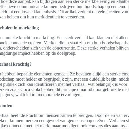
 hoe deze aanpak kan bijdragen aan een sterke merkbeleving en klantb
ffectieve communicatie kunnen bedrijven hun boodschap op een emoti
idt tot een loyale klantenbasis. Dit artikel verkent de vele facetten van 
kan helpen om hun merkidentiteit te versterken.
rhalen in marketing
n unieke kracht in marketing. Een sterk verhaal kan klanten niet allee
nele connectie creëren. Merken die in staat zijn om hun boodschap als 
en, onderscheiden zich van de concurrentie. Deze sterke verhalen blijve
angdurige impact hebben op de doelgroep.
erhaal krachtig?
n hebben bepaalde elementen gemeen. Ze bevatten altijd een sterke emot
dschap moet helder en begrijpelijk zijn, met een duidelijk begin, midd
et publiek zich kan identificeren met het verhaal, wat belangrijk is voor
rken zoals Coca-Cola hebben dit principe omarmd door gebruik te mak
agnes, wat leidt tot memorabele ervaringen.
binden
erhaal heeft de kracht om mensen samen te brengen. Door delen van er
reken, kunnen merken een gevoel van gemeenschap creëren. Verhalen st
lijke connectie met het merk, maar moedigen ook conversaties aan tuss