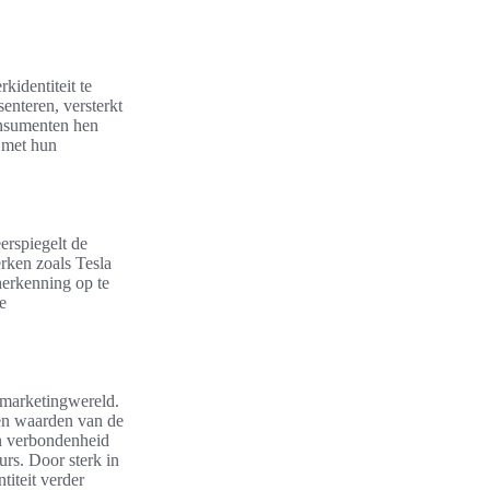
kidentiteit te
nteren, versterkt
consumenten hen
e met hun
erspiegelt de
rken zoals Tesla
herkenning op te
e
e marketingwereld.
 en waarden van de
n verbondenheid
rs. Door sterk in
titeit verder