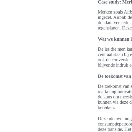
Case study: Merk
Merken zoals Airb
ingezet. Airbnb d
de klant versterkt
tegenslagen. Dez
Wat we kunnen l
De les die men ka
centraal staan bij 
ook de conversie.
blijvende indruk ac
De toekomst van 
De toekomst van st
marketinginnovati
de kans om meesle
kunnen via deze di
bereiken.
Deze nieuwe mogel
consumptiepatroon.
deze transitie. He