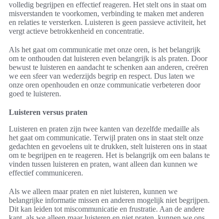
volledig begrijpen en effectief reageren. Het stelt ons in staat om
misverstanden te voorkomen, verbinding te maken met anderen
en relaties te versterken. Luisteren is geen passieve activiteit, het
vergt actieve betrokkenheid en concentratie.
Als het gaat om communicatie met onze oren, is het belangrijk
om te onthouden dat luisteren even belangrijk is als praten. Door
bewust te luisteren en aandacht te schenken aan anderen, creëren
we een sfeer van wederzijds begrip en respect. Dus laten we
onze oren openhouden en onze communicatie verbeteren door
goed te luisteren.
Luisteren versus praten
Luisteren en praten zijn twee kanten van dezelfde medaille als
het gaat om communicatie. Terwijl praten ons in staat stelt onze
gedachten en gevoelens uit te drukken, stelt luisteren ons in staat
om te begrijpen en te reageren. Het is belangrijk om een balans te
vinden tussen luisteren en praten, want alleen dan kunnen we
effectief communiceren.
Als we alleen maar praten en niet luisteren, kunnen we
belangrijke informatie missen en anderen mogelijk niet begrijpen.
Dit kan leiden tot miscommunicatie en frustratie. Aan de andere
kant, als we alleen maar luisteren en niet praten, kunnen we ons