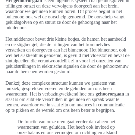
Het
gehoororgaan
is een ingenieus systeem dat geluidsgolven in
trillingen omzet en deze vervolgens doorgeeft aan het brein,
waardoor we geluiden kunnen horen. Dit proces begint in het
buitenoor, ook wel de oorschelp genoemd. De oorschelp vangt
geluidsgolven op en stuurt ze door de gehoorgang naar het
middenoor.
Het middenoor bevat drie kleine botjes, de hamer, het aambeeld
en de stijgbeugel, die de trillingen van het trommelvlies
versterken en doorgeven aan het binnenoor. Het binnenoor, ook
wel het slakkenhuis genoemd, is gevuld met vloeistof en bevat de
zintuigcellen die verantwoordelijk zijn voor het omzetten van
geluidstrillingen in elektrische signalen die door de gehoorzenuw
naar de hersenen worden gestuurd.
Dankzij deze complexe structuur kunnen we genieten van
muziek, gesprekken voeren en de geluiden om ons heen
waarnemen. Het is verbazingwekkend hoe ons
gehoororgaan
in
staat is om subtiele verschillen in geluiden en spraak waar te
nemen, waardoor we in staat zijn om nuances in communicatie
op te pikken en de wereld om ons heen beter te begrijpen.
De functie van onze oren gaat verder dan alleen het
waarnemen van geluiden. Het heeft ook invloed op
onze balans en ons vermogen om richting en afstand