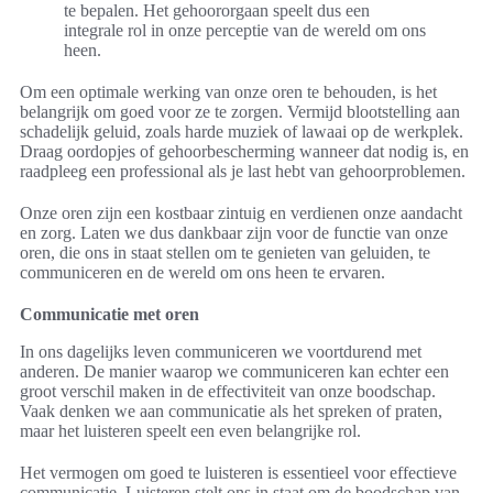
te bepalen. Het gehoororgaan speelt dus een
integrale rol in onze perceptie van de wereld om ons
heen.
Om een optimale werking van onze oren te behouden, is het
belangrijk om goed voor ze te zorgen. Vermijd blootstelling aan
schadelijk geluid, zoals harde muziek of lawaai op de werkplek.
Draag oordopjes of gehoorbescherming wanneer dat nodig is, en
raadpleeg een professional als je last hebt van gehoorproblemen.
Onze oren zijn een kostbaar zintuig en verdienen onze aandacht
en zorg. Laten we dus dankbaar zijn voor de functie van onze
oren, die ons in staat stellen om te genieten van geluiden, te
communiceren en de wereld om ons heen te ervaren.
Communicatie met oren
In ons dagelijks leven communiceren we voortdurend met
anderen. De manier waarop we communiceren kan echter een
groot verschil maken in de effectiviteit van onze boodschap.
Vaak denken we aan communicatie als het spreken of praten,
maar het luisteren speelt een even belangrijke rol.
Het vermogen om goed te luisteren is essentieel voor effectieve
communicatie. Luisteren stelt ons in staat om de boodschap van