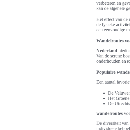
verbeteren en gev
kan de algehele
g
Het effect van de 
de fysieke activit
een eenvoudige ma
Wandelroutes voo
Nederland
biedt 
Van de serene boss
onderhouden en
t
Populaire wande
Een aantal favori
De Veluwe: 
Het Groene 
De Utrechts
wandelroutes vo
De diversiteit van
individuele behoe