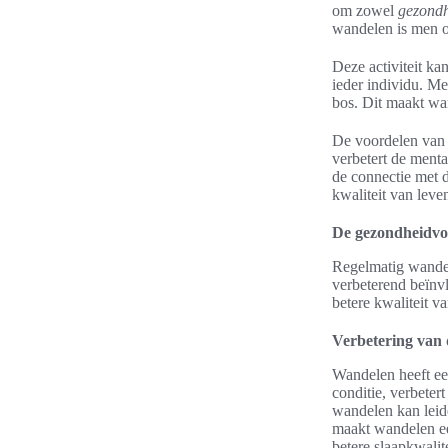
om zowel
gezond
wandelen is men o
Deze activiteit k
ieder individu. Me
bos. Dit maakt w
De voordelen van 
verbetert de ment
de connectie met 
kwaliteit van leven
De gezondheidvo
Regelmatig wandel
verbeterend beïn
betere kwaliteit v
Verbetering van 
Wandelen heeft ee
conditie, verbeter
wandelen kan leide
maakt wandelen e
betere slaapkwalite