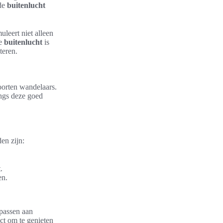
 de
buitenlucht
leert niet alleen
de
buitenlucht
is
teren.
soorten wandelaars.
angs deze goed
en zijn:
.
en.
passen aan
ct om te genieten