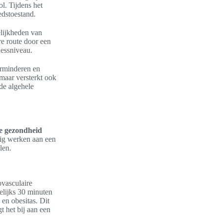
ol. Tijdens het
dstoestand.
lijkheden van
re route door een
nessniveau.
erminderen en
 maar versterkt ook
de algehele
e gezondheid
ig werken aan een
len.
ovasculaire
gelijks 30 minuten
 en obesitas. Dit
 het bij aan een