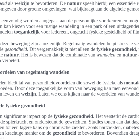
heid
als
welzijn
te bevorderen. De
natuur
speelt hierbij een essentiële r
mgeven door groene omgevingen, wat bijdraagt aan de algehele gemoe
an eenvoudig worden aangepast aan de persoonlijke voorkeuren en moge
n kan kiezen voor een rustige wandeling in een park of een uitdagende
andelen
toegankelijk
voor iedereen, ongeacht fysieke gesteldheid of fit
deze beweging zijn aanzienlijk. Regelmatig wandelen helpt stress te v
ale
gezondheid
. Dit vergemakkelijkt niet alleen de
fysieke gezondheid
,
de
natuur
. Het is bewezen dat de combinatie van
wandelen
en
natuur
 verbetert.
ordelen van regelmatig wandelen
en biedt tal van gezondheidvoordelen die zowel de fysieke als
mental
vloeden. Door deze toegankelijke vorm van beweging kan men eenvoud
an leven en
welzijn
. Laten we eens kijken naar de voordelen van wande
de fysieke gezondheid
n significante impact op de
fysieke gezondheid
. Het versterkt de cardi
t de spierkracht en ondersteunt de gewrichten. Studies tonen aan dat da
n tot een lagere kans op chronische ziekten, zoals hartziekten, diabetes
en krachtige manier om de
gezondheid
te bevorderen. Bovendien draagt
it.