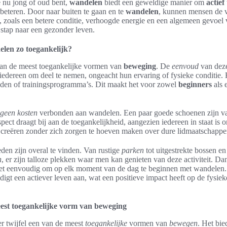
je nu jong of oud bent,
wandelen
biedt een geweldige manier om
actief
beteren. Door naar buiten te gaan en te
wandelen
, kunnen mensen de 
, zoals een betere conditie, verhoogde energie en een algemeen gevoel
 stap naar een gezonder leven.
len zo toegankelijk?
an de meest toegankelijke vormen van
beweging
. De
eenvoud
van deze
iedereen om deel te nemen, ongeacht hun ervaring of fysieke conditie. 
eden of trainingsprogramma’s. Dit maakt het voor zowel
beginners
als 
geen kosten
verbonden aan wandelen. Een paar goede schoenen zijn 
spect draagt bij aan de toegankelijkheid, aangezien iedereen in staat is
 creëren zonder zich zorgen te hoeven maken over dure lidmaatschappen
en zijn overal te vinden. Van rustige
parken
tot uitgestrekte bossen en
n
, er zijn talloze plekken waar men kan genieten van deze activiteit. Da
 het eenvoudig om op elk moment van de dag te beginnen met wandelen
edigt een actiever leven aan, wat een positieve impact heeft op de fysie
est toegankelijke vorm van beweging
r twijfel een van de meest
toegankelijke
vormen van
bewegen
. Het bie