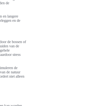
den de
n en langere
erleggen en de
door de bossen of
luiden van de
lgehele
aardoor stress
timuleren de
 van de natuur
dert niet alleen
een kan worden