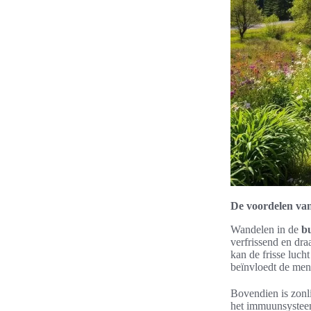
De voordelen van
Wandelen in de
bu
verfrissend en dr
kan de frisse luch
beïnvloedt de men
Bovendien is zonli
het immuunsysteem