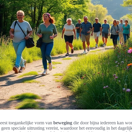
eest toegankelijke vorm van
beweging
die door bijna iedereen kan wo
ie geen speciale uitrusting vereist, waardoor het eenvoudig in het dagelij