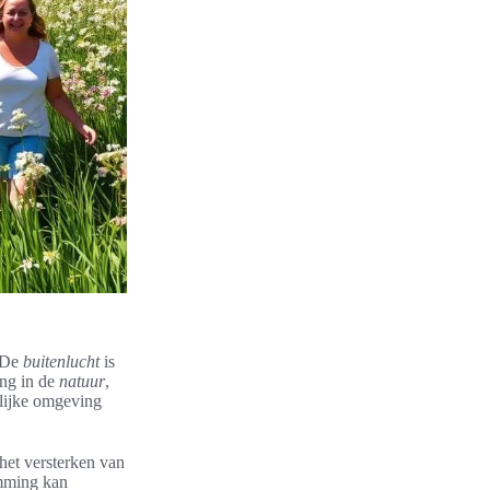
. De
buitenlucht
is
ing in de
natuur
,
rlijke omgeving
het versterken van
emming kan