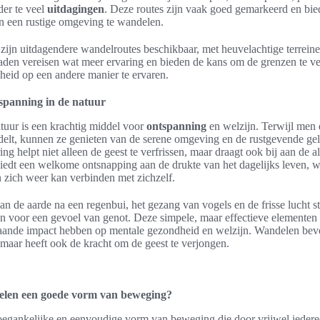
der te veel
uitdagingen
. Deze routes zijn vaak goed gemarkeerd en bie
n een rustige omgeving te wandelen.
zijn uitdagendere wandelroutes beschikbaar, met heuvelachtige terreine
aden vereisen wat meer ervaring en bieden de kans om de grenzen te v
heid op een andere manier te ervaren.
spanning in de natuur
tuur is een krachtig middel voor
ontspanning
en welzijn. Terwijl men 
delt, kunnen ze genieten van de serene omgeving en de rustgevende ge
ing helpt niet alleen de geest te verfrissen, maar draagt ook bij aan de a
iedt een welkome ontsnapping aan de drukte van het dagelijks leven, w
 zich weer kan verbinden met zichzelf.
an de aarde na een regenbui, het gezang van vogels en de frisse lucht s
en voor een gevoel van genot. Deze simpele, maar effectieve elementen
ande impact hebben op mentale gezondheid en welzijn. Wandelen bevor
, maar heeft ook de kracht om de geest te verjongen.
len een goede vorm van beweging?
oegankelijke en eenvoudige vorm van beweging die door vrijwel ieder