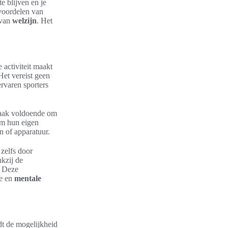
te blijven en je
voordelen van
 van
welzijn
. Het
 activiteit maakt
Het vereist geen
ervaren sporters
vaak voldoende om
 om hun eigen
 of apparatuur.
 zelfs door
nkzij de
. Deze
ke en
mentale
dt de mogelijkheid