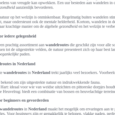
oelens van vreugde kan opwekken. Een uur besteden aan wandelen in
ezondheid
aanzienlijk bevorderen.
natuur op het welzijn is onmiskenbaar. Regelmatig buiten wandelen stimu
eit, maar ondersteunt ook de mentale helderheid. Kortom, wandelen in 
ar krachtige manier om de algehele
gezondheid
en het welzijn te verbe
r iedere gelegenheid
een prachtig assortiment aan
wandelroutes
die geschikt zijn voor alle 
en tot de uitgestrekte velden, de natuur presenteert zich op haar best l
oegankelijke
paden.
lroutes in Nederland
ete
wandelroutes
in
Nederland
trekt jaarlijks veel bezoekers. Voorbeeld
bekend om zijn uitgestrekte natuur en indrukwekkende fauna.
Hart: ideaal voor wie van weidse uitzichten en pittoreske dorpjes houdt
e Heuvelrug: biedt een combinatie van bossen en heuvelachtige terrein
or beginners en gevorderden
wandelroutes
in
Nederland
maakt het mogelijk om ervaringen aan te 
ftes. Voor
beginners
zijn er gemakkelijk te belopen, vlakke paden, perfe