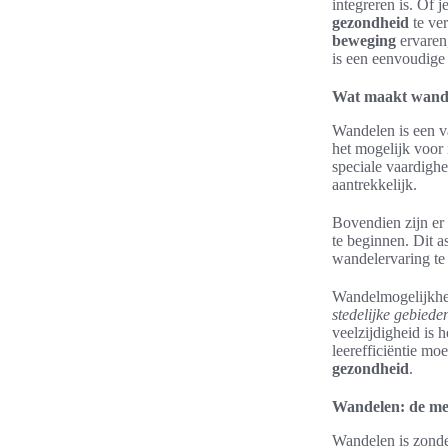
integreren is. Of 
gezondheid
te ver
beweging
ervaren
is een eenvoudige
Wat maakt wande
Wandelen is een v
het mogelijk voor 
speciale vaardigh
aantrekkelijk.
Bovendien zijn er
te beginnen. Dit a
wandelervaring te
Wandelmogelijkhed
stedelijke gebiede
veelzijdigheid is
leerefficiëntie mo
gezondheid
.
Wandelen: de me
Wandelen is zonde