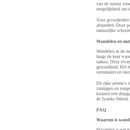
van de natuur zon
mogelijkheid om i
Voor
gevorderden
afstanden. Deze p
natuurlijke schoon
Wandelen en ont
Wandelen in de na
langs de kust wan
natuur. Deze ervar
gezondheid. Het b
vermindert en men
De rijke aroma’s v
zintuigen en zorg
kunnen een diepga
de fysieke fitheid
FAQ
Waarom is wande
Wandelen is een t