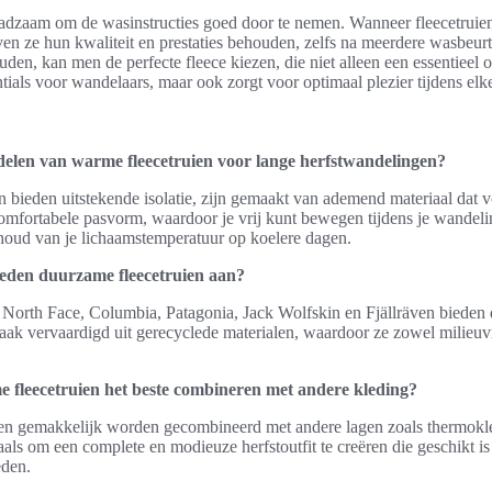
 raadzaam om de wasinstructies goed door te nemen. Wanneer fleecetrui
en ze hun kwaliteit en prestaties behouden, zelfs na meerdere wasbeurt
uden, kan men de perfecte fleece kiezen, die niet alleen een essentieel
ntials voor wandelaars, maar ook zorgt voor optimaal plezier tijdens el
delen van warme fleecetruien voor lange herfstwandelingen?
 bieden uitstekende isolatie, zijn gemaakt van ademend materiaal dat v
omfortabele pasvorm, waardoor je vrij kunt bewegen tijdens je wandeli
ehoud van je lichaamstemperatuur op koelere dagen.
eden duurzame fleecetruien aan?
North Face, Columbia, Patagonia, Jack Wolfskin en Fjällräven bieden
vaak vervaardigd uit gerecyclede materialen, waardoor ze zowel milieuvr
 fleecetruien het beste combineren met andere kleding?
en gemakkelijk worden gecombineerd met andere lagen zoals thermokle
jaals om een complete en modieuze herfstoutfit te creëren die geschikt is
den.