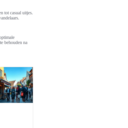
n tot casual uitjes.
wandelaars.
optimale
 te behouden na