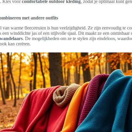
. Kies voor
comfortabele outdoor kleding
, zodat je optimaal kunt geni
ombineren met andere outfits
l van warme fleecetruien is hun veelzijdigheid. Ze zijn eenvoudig te c
s een winddichte jas of een stijlvolle sjaal. Dit maakt ze een onmisbaar
 wandelaars
. De mogelijkheden om ze te stylen zijn eindeloos, waardo
look kan creëren.