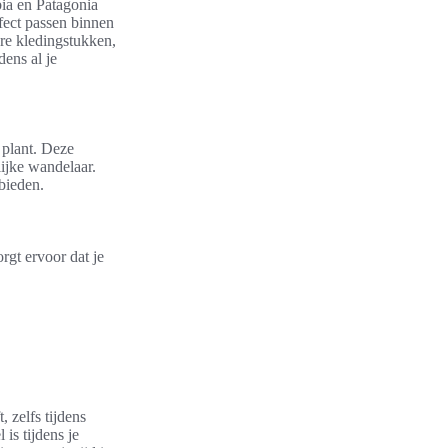
bia en Patagonia
fect passen binnen
e kledingstukken,
dens al je
 plant. Deze
lijke wandelaar.
 bieden.
rgt ervoor dat je
, zelfs tijdens
is tijdens je