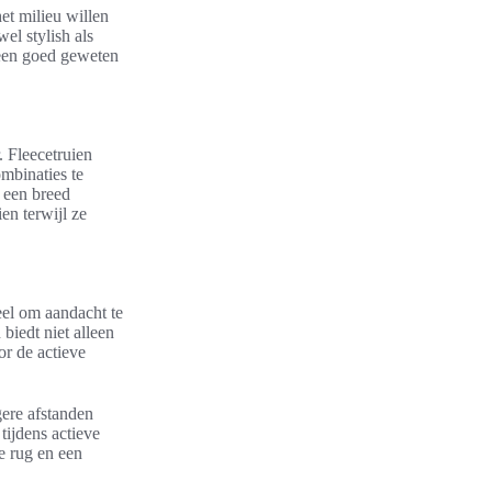
et milieu willen
l stylish als
 een goed geweten
r. Fleecetruien
mbinaties te
 een breed
en terwijl ze
ieel om aandacht te
biedt niet alleen
or de actieve
ere afstanden
tijdens actieve
e rug en een