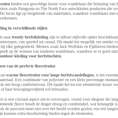
truien
bieden een geweldige keuze voor wandelaars die belasting van h
rken zoals Patagonia en The North Face ontwikkelen producten die zowe
 De focus ligt op hergebruik van materialen, waardoor wandelaars met
verkennen.
ing in verschillende stijlen
is naar
trendy herfstkleding
zijn er talloze stijlvolle opties beschikbaa
ntwerpen, van sportief tot casual. Dit maakt het mogelijk om unieke co
 bij elke gelegenheid. Merken zoals Jack Wolfskin en Fjällräven bieden
speelt op de wensen van moderne wandelaars, waardoor ze er goed uitzi
outdoor kleding voor herfsttochten
.
zen van de perfecte fleecetruien
 van
warme fleecetruien voor lange herfstwandelingen
, is het essent
ateriaal. Een combinatie van polyester en een klein percentage elastaan 
 ook een hoog comfortniveau. Dit maakt het tot een uitstekende keuze vo
n of haar bewegingsvrijheid wil behouden.
is een cruciaal aspect om te overwegen, vooral voor diegene die lang
emende fleece houdt de drager droog en comfortabel, wat belangrijk is 
ok de pasvorm moet niet over het hoofd worden gezien; een iets langer
lijn kunnen extra bescherming bieden tegen de elementen.