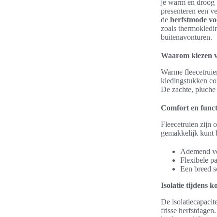
je warm en droog 
presenteren een ve
de
herfstmode vo
zoals thermokledin
buitenavonturen.
Waarom kiezen v
Warme fleecetruien
kledingstukken com
De zachte, pluche 
Comfort en functi
Fleecetruien zijn 
gemakkelijk kunt b
Ademend ve
Flexibele p
Een breed sc
Isolatie tijdens 
De isolatiecapacit
frisse herfstdagen