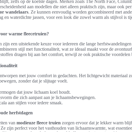
blijft, zelfs op de koelste dagen. Merken zoals The North Face, Colum
rscheidenheid aan modellen die niet alleen praktisch zijn, maar ook per
or wandelaars
. Ze kunnen eenvoudig worden gecombineerd met ander
g en waterdichte jassen, voor een look die zowel warm als stijlvol is tij
oor warme fleecetruien?
 zijn een uitstekende keuze voor iedereen die lange herfstwandelingen
bineren stijl met functionaliteit, wat ze ideaal maakt voor de avontuur
stoffen dragen bij aan het comfort, terwijl ze ook praktische voordelen
onaliteit
ontworpen met jouw comfort in gedachten. Het lichtgewicht materiaal zo
ewegen, zonder dat je slijtage voelt.
rmogen dat jouw lichaam koel houdt.
asvorm die zich aanpast aan je lichaamsbewegingen.
ala aan stijlen voor iedere smaak.
koude herfstdagen
eiten van
modieuze fleece truien
zorgen ervoor dat je lekker warm blijft
. Ze zijn perfect voor het vasthouden van lichaamswarmte, wat essentieel 