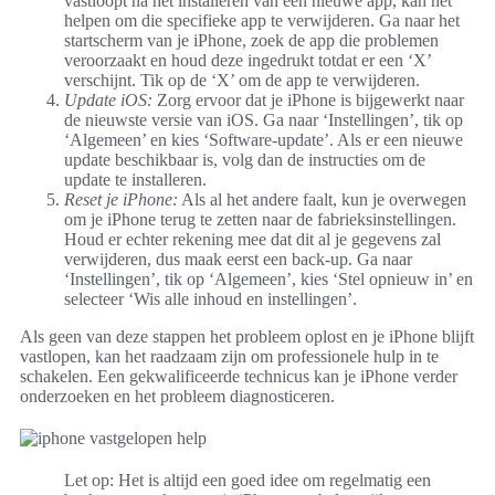
vastloopt na het installeren van een nieuwe app, kan het
helpen om die specifieke app te verwijderen. Ga naar het
startscherm van je iPhone, zoek de app die problemen
veroorzaakt en houd deze ingedrukt totdat er een ‘X’
verschijnt. Tik op de ‘X’ om de app te verwijderen.
Update iOS:
Zorg ervoor dat je iPhone is bijgewerkt naar
de nieuwste versie van iOS. Ga naar ‘Instellingen’, tik op
‘Algemeen’ en kies ‘Software-update’. Als er een nieuwe
update beschikbaar is, volg dan de instructies om de
update te installeren.
Reset je iPhone:
Als al het andere faalt, kun je overwegen
om je iPhone terug te zetten naar de fabrieksinstellingen.
Houd er echter rekening mee dat dit al je gegevens zal
verwijderen, dus maak eerst een back-up. Ga naar
‘Instellingen’, tik op ‘Algemeen’, kies ‘Stel opnieuw in’ en
selecteer ‘Wis alle inhoud en instellingen’.
Als geen van deze stappen het probleem oplost en je iPhone blijft
vastlopen, kan het raadzaam zijn om professionele hulp in te
schakelen. Een gekwalificeerde technicus kan je iPhone verder
onderzoeken en het probleem diagnosticeren.
Let op: Het is altijd een goed idee om regelmatig een