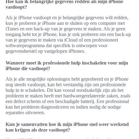
iTunes en een back-up van je gegevens te maken. Als je geen
toegang hebt tot je iPhone, kun je ook proberen om een back-up
van je gegevens te maken via iCloud of een professioneel
softwareprogramma dat specifiek is ontworpen voor
gegevensherstel op vastgelopen iPhones.
Wanneer moet ik professionele hulp inschakelen voor mijn
iPhone die vastloopt?
Als je alle mogelijke oplossingen hebt geprobeerd en je iPhone
nog steeds vastloopt, kan het verstandig zijn om professionele
hulp in te schakelen. Dit kan vooral noodzakelijk zijn als het
probleem te maken heeft met hardwaregerelateerde zaken, zoals
een defect scherm of een beschadigde batterij. Een professional
kan het probleem diagnosticeren en indien nodig de nodige
reparaties uitvoeren.
Kun je samenvatten hoe ik mijn iPhone snel weer werkend
kan krijgen als deze vastloopt?
Natuurlijk! Hier is een samenvatting van de belangrijkste punten:
1. Probeer je iPhone opnieuw op te starten door de aan/uit-knop
en de volumeknop ingedrukt te houden.
2. Controleer op beschikbare updates voor apps en installeer
deze.