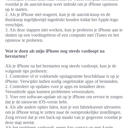
verschijnt.
3. Als deze stappen niet werken, kun je proberen je iPhone aan te
sluiten op een voedingsbron of een computer met iTunes en het
opnieuw te proberen.
Wat te doen als mijn iPhone nog steeds vastloopt na
herstarten?
Als je iPhone na het herstarten nog steeds vastloopt, kun je de
volgende tips proberen:
1. Controleer of er voldoende opslagruimte beschikbaar is op je
iPhone. Verwijder indien nodig ongebruikte apps of bestanden.
2. Controleer op updates voor je apps en installeer deze.
Verouderde apps kunnen problemen veroorzaken.
3. Voer een software-update uit op je iPhone om ervoor te zorgen
dat je de nieuwste iOS-versie hebt.
4. Als alle andere opties falen, kun je een fabrieksreset uitvoeren
om je iPhone terug te zetten naar de oorspronkelijke instellingen.
Zorg ervoor dat je een back-up maakt van je gegevens voordat je
deze stap neemt.
Als het probleem aanhoudt, neem dan contact op met Apple
Support voor verdere assistentie.
Hoe kan ik regelmatig onderhoud uitvoeren voor mijn
iPhone?