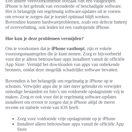
Een andere veelvoorkomende oorzaak van een vastgelopen
iPhone is het gebruik van verouderde of beschadigde software.
Het is belangrijk om regelmatig software-updates uit te voeren
om ervoor te zorgen dat je toestel optimaal blijft werken.
Bovendien kunnen hardwareproblemen, zoals een defecte batterij
of oververhitting, ook leiden tot een vastlopende iPhone.
Hoe kun je deze problemen vermijden?
Om te voorkomen dat je
iPhone vastloopt
, zijn er enkele
voorzorgsmaatregelen die je kunt nemen. Zorg er bijvoorbeeld
voor dat je alleen betrouwbare apps installeert vanuit de officiële
App Store. Vermijd het downloaden van apps van onbekende
bronnen, omdat deze mogelijk schadelijke software bevatten.
Bovendien is het belangrijk om regelmatig je iPhone op te
schonen. Verwijder apps die je niet meer gebruikt en verwijder
onnodige bestanden en foto’s om voldoende opslagruimte vrij te
maken. Zorg er ook voor dat je regelmatig software-updates
installeert om ervoor te zorgen dat je iPhone altijd de meest
recente en stabiele versie van iOS heeft.
Zorg voor voldoende vrije opslagruimte op je iPhone
Installeer alleen betrouwbare apps vanuit de officiële App
Store