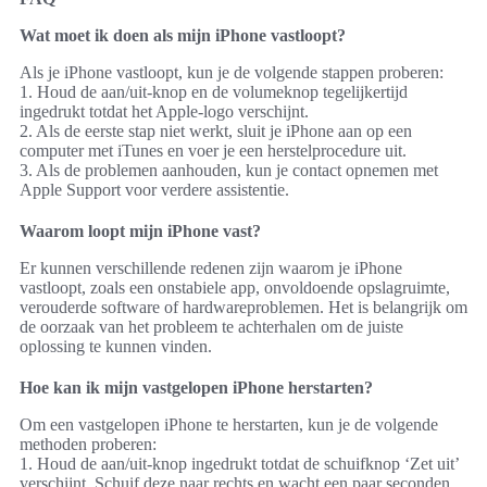
1. Houd de aan/uit-knop en de volumeknop tegelijkertijd
ingedrukt totdat het Apple-logo verschijnt.
2. Als de eerste stap niet werkt, sluit je iPhone aan op een
computer met iTunes en voer je een herstelprocedure uit.
3. Als de problemen aanhouden, kun je contact opnemen met
Apple Support voor verdere assistentie.
Waarom loopt mijn iPhone vast?
Er kunnen verschillende redenen zijn waarom je iPhone
vastloopt, zoals een onstabiele app, onvoldoende opslagruimte,
verouderde software of hardwareproblemen. Het is belangrijk om
de oorzaak van het probleem te achterhalen om de juiste
oplossing te kunnen vinden.
Hoe kan ik mijn vastgelopen iPhone herstarten?
Om een vastgelopen iPhone te herstarten, kun je de volgende
methoden proberen:
1. Houd de aan/uit-knop ingedrukt totdat de schuifknop ‘Zet uit’
verschijnt. Schuif deze naar rechts en wacht een paar seconden
voordat je de aan/uit-knop weer indrukt om je iPhone opnieuw
op te starten.
2. Als je iPhone niet reageert, kun je de aan/uit-knop en de
thuisknop tegelijkertijd ingedrukt houden totdat het Apple-logo