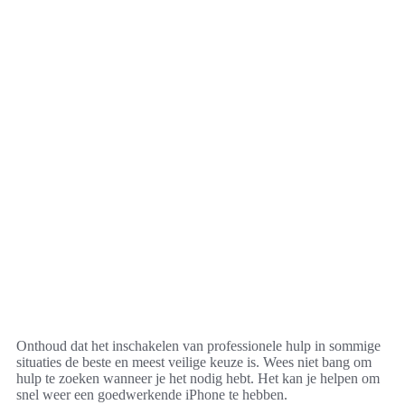
Onthoud dat het inschakelen van professionele hulp in sommige
situaties de beste en meest veilige keuze is. Wees niet bang om
hulp te zoeken wanneer je het nodig hebt. Het kan je helpen om
snel weer een goedwerkende iPhone te hebben.
Samenvatting en laatste tips
In dit artikel hebben we besproken wat je moet doen als je
iPhone vastloopt en enkele mogelijke oorzaken van dit probleem