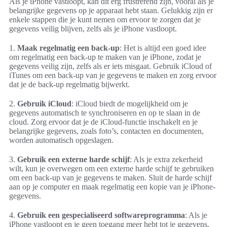
Als je iPhone vastloopt, kan dit erg frustrerend zijn, vooral als je
belangrijke gegevens op je apparaat hebt staan. Gelukkig zijn er
enkele stappen die je kunt nemen om ervoor te zorgen dat je
gegevens veilig blijven, zelfs als je iPhone vastloopt.
1.
Maak regelmatig een back-up
: Het is altijd een goed idee
om regelmatig een back-up te maken van je iPhone, zodat je
gegevens veilig zijn, zelfs als er iets misgaat. Gebruik iCloud of
iTunes om een back-up van je gegevens te maken en zorg ervoor
dat je de back-up regelmatig bijwerkt.
2.
Gebruik iCloud
: iCloud biedt de mogelijkheid om je
gegevens automatisch te synchroniseren en op te slaan in de
cloud. Zorg ervoor dat je de iCloud-functie inschakelt en je
belangrijke gegevens, zoals foto’s, contacten en documenten,
worden automatisch opgeslagen.
3.
Gebruik een externe harde schijf
: Als je extra zekerheid
wilt, kun je overwegen om een externe harde schijf te gebruiken
om een back-up van je gegevens te maken. Sluit de harde schijf
aan op je computer en maak regelmatig een kopie van je iPhone-
gegevens.
4.
Gebruik een gespecialiseerd softwareprogramma
: Als je
iPhone vastloopt en je geen toegang meer hebt tot je gegevens,