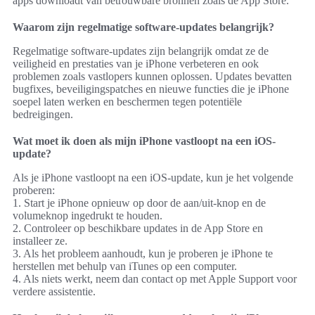
veiligheid en prestaties van je iPhone verbeteren en ook
problemen zoals vastlopers kunnen oplossen. Updates bevatten
bugfixes, beveiligingspatches en nieuwe functies die je iPhone
soepel laten werken en beschermen tegen potentiële
bedreigingen.
Wat moet ik doen als mijn iPhone vastloopt na een iOS-
update?
Als je iPhone vastloopt na een iOS-update, kun je het volgende
proberen:
1. Start je iPhone opnieuw op door de aan/uit-knop en de
volumeknop ingedrukt te houden.
2. Controleer op beschikbare updates in de App Store en
installeer ze.
3. Als het probleem aanhoudt, kun je proberen je iPhone te
herstellen met behulp van iTunes op een computer.
4. Als niets werkt, neem dan contact op met Apple Support voor
verdere assistentie.
Hoe kan ik belangrijke gegevens redden als mijn iPhone
vastloopt?
Als je iPhone vastloopt en je belangrijke gegevens wilt redden,
kun je proberen je iPhone aan te sluiten op een computer met