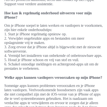
Om je iPhone soepel te laten werken en vastlopers te voorkomen,
zijn hier enkele onderhoudstips:
1. Start je iPhone regelmatig opnieuw op.
2. Verwijder ongebruikte apps en bestanden om meer
opslagruimte vrij te maken.
3. Zorg ervoor dat je iPhone altijd is bijgewerkt met de nieuwste
softwareversie.
4. Vermijd het installeren van onbekende of onbetrouwbare apps.
5. Houd je iPhone schoon en vrij van stof en vuil.
6. Schakel onnodige meldingen en achtergrond-apps uit om de
prestaties te verbeteren.
Welke apps kunnen vastlopers veroorzaken op mijn iPhone?
Sommige apps kunnen problemen veroorzaken en je iPhone
laten vastlopen. Veelvoorkomende boosdoeners zijn vaak apps
die niet compatibel zijn met de iOS-versie van je iPhone of apps
die te veel systeembronnen gebruiken. Het is raadzaam om
verdachte apps te verwijderen en ervoor te zorgen dat je alleen
apps downloadt van betrouwbare bronnen zoals de App Store.
Waarom zijn regelmatige software-updates belangrijk?
Regelmatige software-updates zijn belangrijk omdat ze de