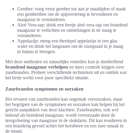
Gember: voeg verse gember toe aan je maaltijden of maak
een gemberthee om de spijsvertering te bevorderen en
maagzuur te verminderen.
Aloë Vera-sap: drink een beetje aloë vera-sap om brandend
maagzuur te verlichten en ontstekingen in de maag te
verminderen.
Appelazijn: meng een theelepel appelazijn in een glas
water en drink het langzaam om de zuurgraad in je maag
in balans te brengen.
Met deze methoden en natuurlijke remedies kun je doeltreffend
brandend maagzuur verhelpen
en meer controle krijgen over
zuurbranden. Probeer verschillende technieken uit en ontdek wat
het beste werkt voor jouw specifieke situatie.
Zuurbranden symptomen en oorzaken
Het ervaren van zuurbranden kan ongemak veroorzaken, maar
het begrijpen van de symptomen en oorzaken kan helpen bij het
gericht aanpakken van deze klachten. Zuurbranden, ook wel
bekend als brandend maagzuur, wordt veroorzaakt door de
terugvloeiing van maagzuur in de slokdarm. Dit kan resulteren in
een branderig gevoel achter het borstbeen en een zure smaak in
de mond.