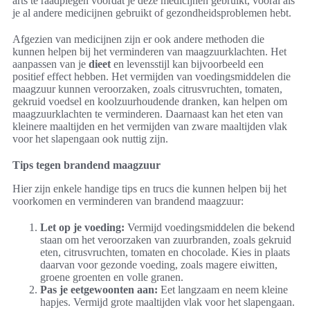
arts te raadplegen voordat je deze medicijnen gebruikt, vooral als
je al andere medicijnen gebruikt of gezondheidsproblemen hebt.
Afgezien van medicijnen zijn er ook andere methoden die
kunnen helpen bij het verminderen van maagzuurklachten. Het
aanpassen van je
dieet
en levensstijl kan bijvoorbeeld een
positief effect hebben. Het vermijden van voedingsmiddelen die
maagzuur kunnen veroorzaken, zoals citrusvruchten, tomaten,
gekruid voedsel en koolzuurhoudende dranken, kan helpen om
maagzuurklachten te verminderen. Daarnaast kan het eten van
kleinere maaltijden en het vermijden van zware maaltijden vlak
voor het slapengaan ook nuttig zijn.
Tips tegen brandend maagzuur
Hier zijn enkele handige tips en trucs die kunnen helpen bij het
voorkomen en verminderen van brandend maagzuur:
Let op je voeding:
Vermijd voedingsmiddelen die bekend
staan om het veroorzaken van zuurbranden, zoals gekruid
eten, citrusvruchten, tomaten en chocolade. Kies in plaats
daarvan voor gezonde voeding, zoals magere eiwitten,
groene groenten en volle granen.
Pas je eetgewoonten aan:
Eet langzaam en neem kleine
hapjes. Vermijd grote maaltijden vlak voor het slapengaan.