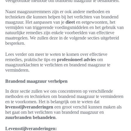
veelgebruikte methode om brandend maagzuur te behandelen.
Naast maagzuurremmers zijn er ook andere methoden en
technieken die kunnen helpen bij het verlichten van brandend
maagzuur. Het aanpassen van je
dieet
en eetgewoonten, het
vermijden van triggerende voedingsmiddelen en het gebruik van
natuurlijke remedies zijn enkele voorbeelden van effectieve
maatregelen. We zullen deze in de volgende secties uitgebreid
bespreken.
Lees verder om meer te weten te komen over effectieve
remedies, praktische tips en
professioneel advies
om
maagzuurklachten te verlichten en brandend maagzuur te
verminderen.
Brandend maagzuur verhelpen
In deze sectie zullen we ons concentreren op verschillende
methoden en technieken om brandend maagzuur te verminderen
en te voorkomen. Het is belangrijk om te weten dat
levensstijlveranderingen
een groot verschil kunnen maken als
het gaat om het verlichten van brandend maagzuur en
zuurbranden behandelen
.
Levensstijlveranderingen: