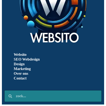
Websito
SEO Webdesign
Design
Marketing
Over ons
Contact