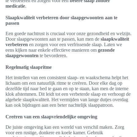
te verbeteren en zorgen voor een
betere slaap zonder
medicatie
.
Slaapkwaliteit verbeteren door slaapgewoonten aan te
passen
Een goede nachtrust is cruciaal voor onze gezondheid en welzijn.
Door slaapgewoonten aan te passen, kan men de
slaapkwaliteit
verbeteren
en zorgen voor een verfrissende slaap. Laten we
eens kijken naar enkele effectieve manieren om
gezonde
slaapgewoonten
te bevorderen.
Regelmatig slaapritme
Het instellen van een consistent slaap- en waakschema helpt het
lichaam om een natuurlijk ritme te creëren. Door elke dag op
dezelfde tijd naar bed te gaan en op te staan, kan men de interne
klok afstemmen. Dit leidt tot een verbeterde slaap en verhoogt de
algehele slaapkwaliteit. Het vermijden van lange dutjes overdag
kan ook bijdragen aan een beter nachtelijk slaappatroon.
Creëren van een slaapvriendelijke omgeving
De juiste omgeving kan een wereld van verschil maken. Zorg
voor een rustige, donkere en koele kamer. Gebruik