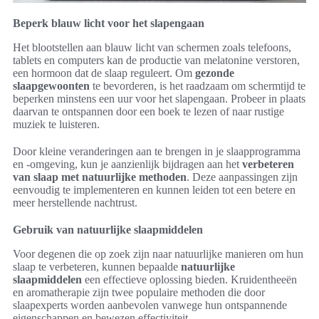
Beperk blauw licht voor het slapengaan
Het blootstellen aan blauw licht van schermen zoals telefoons,
tablets en computers kan de productie van melatonine verstoren,
een hormoon dat de slaap reguleert. Om
gezonde
slaapgewoonten
te bevorderen, is het raadzaam om schermtijd te
beperken minstens een uur voor het slapengaan. Probeer in plaats
daarvan te ontspannen door een boek te lezen of naar rustige
muziek te luisteren.
Door kleine veranderingen aan te brengen in je slaapprogramma
en -omgeving, kun je aanzienlijk bijdragen aan het
verbeteren
van slaap met natuurlijke methoden
. Deze aanpassingen zijn
eenvoudig te implementeren en kunnen leiden tot een betere en
meer herstellende nachtrust.
Gebruik van natuurlijke slaapmiddelen
Voor degenen die op zoek zijn naar natuurlijke manieren om hun
slaap te verbeteren, kunnen bepaalde
natuurlijke
slaapmiddelen
een effectieve oplossing bieden. Kruidentheeën
en aromatherapie zijn twee populaire methoden die door
slaapexperts worden aanbevolen vanwege hun ontspannende
eigenschappen en bewezen effectiviteit.