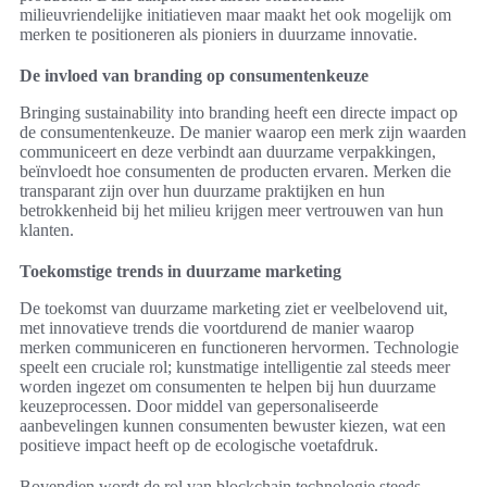
milieuvriendelijke initiatieven maar maakt het ook mogelijk om
merken te positioneren als pioniers in duurzame innovatie.
De invloed van branding op consumentenkeuze
Bringing sustainability into branding heeft een directe impact op
de consumentenkeuze. De manier waarop een merk zijn waarden
communiceert en deze verbindt aan duurzame verpakkingen,
beïnvloedt hoe consumenten de producten ervaren. Merken die
transparant zijn over hun duurzame praktijken en hun
betrokkenheid bij het milieu krijgen meer vertrouwen van hun
klanten.
Toekomstige trends in duurzame marketing
De toekomst van duurzame marketing ziet er veelbelovend uit,
met innovatieve trends die voortdurend de manier waarop
merken communiceren en functioneren hervormen. Technologie
speelt een cruciale rol; kunstmatige intelligentie zal steeds meer
worden ingezet om consumenten te helpen bij hun duurzame
keuzeprocessen. Door middel van gepersonaliseerde
aanbevelingen kunnen consumenten bewuster kiezen, wat een
positieve impact heeft op de ecologische voetafdruk.
Bovendien wordt de rol van blockchain technologie steeds