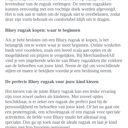
levensduur van de rugzak verlengen. De meeste rugzakken
kunnen eenvoudig met een vochtige doek worden afgeveegd.
Het is ook aan te raden om de rugzak niet te overbelasten, zodat
deze zijn vorm behoudt en comfortabel blijft om te dragen.
Bluey rugzak kopen: waar te beginnen
Als je hebt besloten om een Bluey rugzak te kopen, is het
belangrijk om te weten waar je moet beginnen. Online winkelen
biedt veel voordelen, zoals een breed scala aan opties en de
mogelijkheid om prijzen te vergelijken. Bij Merchandise4All
vind je een uitgebreide selectie van Bluey rugzakken die voldoen
aan de behoeften van jouw kind. Neem de tijd om verschillende
stijlen en maten te bekijken voordat je een beslissing neemt.
De perfecte Bluey rugzak voor jouw kind kiezen
Het kiezen van de juiste Bluey rugzak kan een leuke ervaring
zijn voor zowel ouders als kinderen. Met zoveel opties
beschikbaar, is er zeker een rugzak die perfect past bij de
persoonlijkheid en behoeften van jouw kind. Of het nu gaat om
een peuterrugzak, een schoolrugzak of een rugzak voor speciale
activiteiten, de liefde voor Bluey maakt het allemaal nog
specialer. Dus ga op zoek naar de ideale rugzak en laat je kind
stralen met hun favoriete personage!