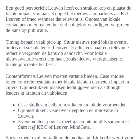
Een goed persbericht Leuven heeft een strakke kop en plaatst de
lokale impact vooraan. Koppel het nieuws aan partners als KU
Leuven of imec wanneer dat relevant is. Quotes van lokale
contactpersonen maken het verhaal geloofwaardig en vergroten
de kans op publicatie.
Timing bepaalt vaak pick-up. Stuur nieuws rond lokale events,
onderzoeksresultaten of beurzen. Exclusives naar een relevante
redactie vergroten de kans op aandacht. Voor lokale
nieuwswaarde werkt een haak zoals nieuwe werkplaatsen of
lokale jobcreatie het best.
Contentformats Leuven moeten variatie bieden. Case studies
tonen concrete resultaten met lokale klanten en meten impact in
cijfers. Opiniestukken plaatsen leidinggevenden als thought
leaders in kranten en vakbladen.
Case studies: meetbare resultaten en lokale voorbeelden.
Opiniestukken: visie over deep tech en innovatie in
Leuven.
Evenementen: panels, meetups en pitchnights samen met
Start it @KBC of Leuven MindGate.
Sociale media vullen traditionele media aan. LinkedIn werkt voor