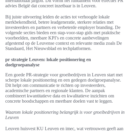
internationaal jargon. Dit vormt het fundament voor effectief PR
advies België dat concreet inzetbaar is in Leuven.
Bij juiste uitvoering leiden de acties tot verhoogde lokale
merkbekendheid, betere leadgeneratie, sterkere relaties met
investeerders en partners en verbeterde employer branding. De
volgende secties bieden een stap-voor-stap gids met praktische
voorbeelden, meetbare KPI’s en concrete aanbevelingen
afgestemd op de Leuvense context en relevante media zoals De
Standaard, Het Nieuwsblad en techplatformen.
pr strategie Leuven: lokale positionering en
doelgroepanalyse
Een goede PR-strategie voor groeibedrijven in Leuven start met
scherpe lokale positionering en een gedegen doelgroepanalyse.
Dit helpt om communicatie te richten op investeerders,
academische partners en regionale klanten. De aanpak
combineert kwantitatieve data en kwalitatieve inzichten om
concrete boodschappen en meetbare doelen vast te leggen.
Waarom lokale positionering belangrijk is voor groeibedrijven in
Leuven
Leuven huisvest KU Leuven en imec, wat vertrouwen geeft aan