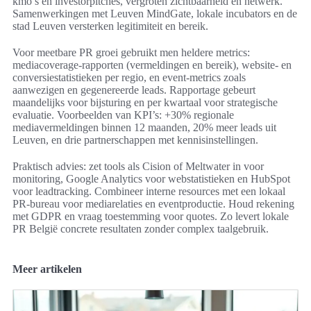
kmo’s en investorpitches, vergroten zichtbaarheid en netwerk.
Samenwerkingen met Leuven MindGate, lokale incubators en de
stad Leuven versterken legitimiteit en bereik.
Voor meetbare PR groei gebruikt men heldere metrics:
mediacoverage-rapporten (vermeldingen en bereik), website- en
conversiestatistieken per regio, en event-metrics zoals
aanwezigen en gegenereerde leads. Rapportage gebeurt
maandelijks voor bijsturing en per kwartaal voor strategische
evaluatie. Voorbeelden van KPI’s: +30% regionale
mediavermeldingen binnen 12 maanden, 20% meer leads uit
Leuven, en drie partnerschappen met kennisinstellingen.
Praktisch advies: zet tools als Cision of Meltwater in voor
monitoring, Google Analytics voor webstatistieken en HubSpot
voor leadtracking. Combineer interne resources met een lokaal
PR-bureau voor mediarelaties en eventproductie. Houd rekening
met GDPR en vraag toestemming voor quotes. Zo levert lokale
PR België concrete resultaten zonder complex taalgebruik.
Meer artikelen