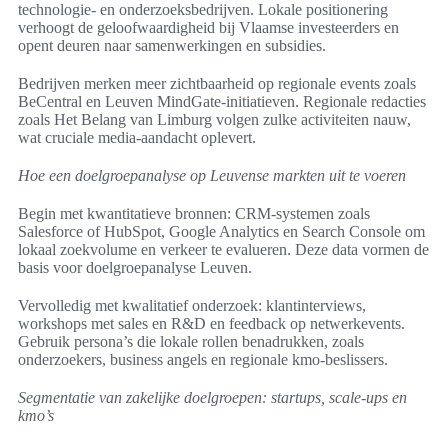
technologie- en onderzoeksbedrijven. Lokale positionering
verhoogt de geloofwaardigheid bij Vlaamse investeerders en
opent deuren naar samenwerkingen en subsidies.
Bedrijven merken meer zichtbaarheid op regionale events zoals
BeCentral en Leuven MindGate-initiatieven. Regionale redacties
zoals Het Belang van Limburg volgen zulke activiteiten nauw,
wat cruciale media-aandacht oplevert.
Hoe een doelgroepanalyse op Leuvense markten uit te voeren
Begin met kwantitatieve bronnen: CRM-systemen zoals
Salesforce of HubSpot, Google Analytics en Search Console om
lokaal zoekvolume en verkeer te evalueren. Deze data vormen de
basis voor doelgroepanalyse Leuven.
Vervolledig met kwalitatief onderzoek: klantinterviews,
workshops met sales en R&D en feedback op netwerkevents.
Gebruik persona’s die lokale rollen benadrukken, zoals
onderzoekers, business angels en regionale kmo-beslissers.
Segmentatie van zakelijke doelgroepen: startups, scale-ups en
kmo’s