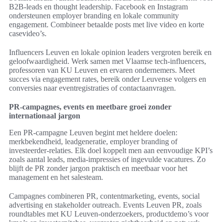
B2B-leads en thought leadership. Facebook en Instagram
ondersteunen employer branding en lokale community
engagement. Combineer betaalde posts met live video en korte
casevideo’s.
Influencers Leuven en lokale opinion leaders vergroten bereik en
geloofwaardigheid. Werk samen met Vlaamse tech-influencers,
professoren van KU Leuven en ervaren ondernemers. Meet
succes via engagement rates, bereik onder Leuvense volgers en
conversies naar eventregistraties of contactaanvragen.
PR-campagnes, events en meetbare groei zonder
internationaal jargon
Een PR-campagne Leuven begint met heldere doelen:
merkbekendheid, leadgeneratie, employer branding of
investeerder-relaties. Elk doel koppelt men aan eenvoudige KPI’s
zoals aantal leads, media-impressies of ingevulde vacatures. Zo
blijft de PR zonder jargon praktisch en meetbaar voor het
management en het salesteam.
Campagnes combineren PR, contentmarketing, events, social
advertising en stakeholder outreach. Events Leuven PR, zoals
roundtables met KU Leuven-onderzoekers, productdemo’s voor