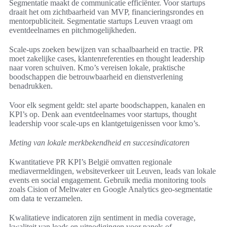
Segmentatie maakt de communicatie efficiënter. Voor startups
draait het om zichtbaarheid van MVP, financieringsrondes en
mentorpubliciteit. Segmentatie startups Leuven vraagt om
eventdeelnames en pitchmogelijkheden.
Scale-ups zoeken bewijzen van schaalbaarheid en tractie. PR
moet zakelijke cases, klantenreferenties en thought leadership
naar voren schuiven. Kmo’s vereisen lokale, praktische
boodschappen die betrouwbaarheid en dienstverlening
benadrukken.
Voor elk segment geldt: stel aparte boodschappen, kanalen en
KPI’s op. Denk aan eventdeelnames voor startups, thought
leadership voor scale-ups en klantgetuigenissen voor kmo’s.
Meting van lokale merkbekendheid en succesindicatoren
Kwantitatieve PR KPI’s België omvatten regionale
mediavermeldingen, websiteverkeer uit Leuven, leads van lokale
events en social engagement. Gebruik media monitoring tools
zoals Cision of Meltwater en Google Analytics geo-segmentatie
om data te verzamelen.
Kwalitatieve indicatoren zijn sentiment in media coverage,
kwaliteit van leads en uitnodigingen voor panels of