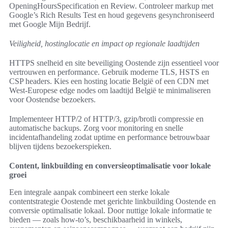
OpeningHoursSpecification en Review. Controleer markup met
Google’s Rich Results Test en houd gegevens gesynchroniseerd
met Google Mijn Bedrijf.
Veiligheid, hostinglocatie en impact op regionale laadtijden
HTTPS snelheid en site beveiliging Oostende zijn essentieel voor
vertrouwen en performance. Gebruik moderne TLS, HSTS en
CSP headers. Kies een hosting locatie België of een CDN met
West-Europese edge nodes om laadtijd België te minimaliseren
voor Oostendse bezoekers.
Implementeer HTTP/2 of HTTP/3, gzip/brotli compressie en
automatische backups. Zorg voor monitoring en snelle
incidentafhandeling zodat uptime en performance betrouwbaar
blijven tijdens bezoekerspieken.
Content, linkbuilding en conversieoptimalisatie voor lokale
groei
Een integrale aanpak combineert een sterke lokale
contentstrategie Oostende met gerichte linkbuilding Oostende en
conversie optimalisatie lokaal. Door nuttige lokale informatie te
bieden — zoals how-to’s, beschikbaarheid in winkels,