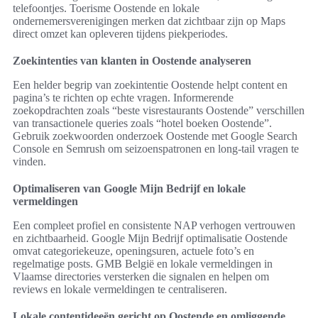
telefoontjes. Toerisme Oostende en lokale
ondernemersverenigingen merken dat zichtbaar zijn op Maps
direct omzet kan opleveren tijdens piekperiodes.
Zoekintenties van klanten in Oostende analyseren
Een helder begrip van zoekintentie Oostende helpt content en
pagina’s te richten op echte vragen. Informerende
zoekopdrachten zoals “beste visrestaurants Oostende” verschillen
van transactionele queries zoals “hotel boeken Oostende”.
Gebruik zoekwoorden onderzoek Oostende met Google Search
Console en Semrush om seizoenspatronen en long-tail vragen te
vinden.
Optimaliseren van Google Mijn Bedrijf en lokale
vermeldingen
Een compleet profiel en consistente NAP verhogen vertrouwen
en zichtbaarheid. Google Mijn Bedrijf optimalisatie Oostende
omvat categoriekeuze, openingsuren, actuele foto’s en
regelmatige posts. GMB België en lokale vermeldingen in
Vlaamse directories versterken die signalen en helpen om
reviews en lokale vermeldingen te centraliseren.
Lokale contentideeën gericht op Oostende en omliggende