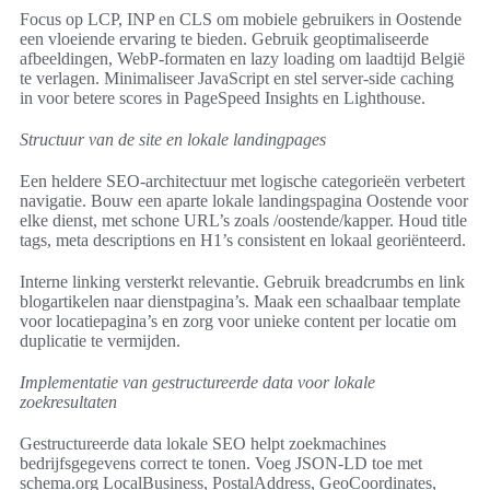
Focus op LCP, INP en CLS om mobiele gebruikers in Oostende
een vloeiende ervaring te bieden. Gebruik geoptimaliseerde
afbeeldingen, WebP-formaten en lazy loading om laadtijd België
te verlagen. Minimaliseer JavaScript en stel server-side caching
in voor betere scores in PageSpeed Insights en Lighthouse.
Structuur van de site en lokale landingpages
Een heldere SEO-architectuur met logische categorieën verbetert
navigatie. Bouw een aparte lokale landingspagina Oostende voor
elke dienst, met schone URL’s zoals /oostende/kapper. Houd title
tags, meta descriptions en H1’s consistent en lokaal georiënteerd.
Interne linking versterkt relevantie. Gebruik breadcrumbs en link
blogartikelen naar dienstpagina’s. Maak een schaalbaar template
voor locatiepagina’s en zorg voor unieke content per locatie om
duplicatie te vermijden.
Implementatie van gestructureerde data voor lokale
zoekresultaten
Gestructureerde data lokale SEO helpt zoekmachines
bedrijfsgegevens correct te tonen. Voeg JSON-LD toe met
schema.org LocalBusiness, PostalAddress, GeoCoordinates,