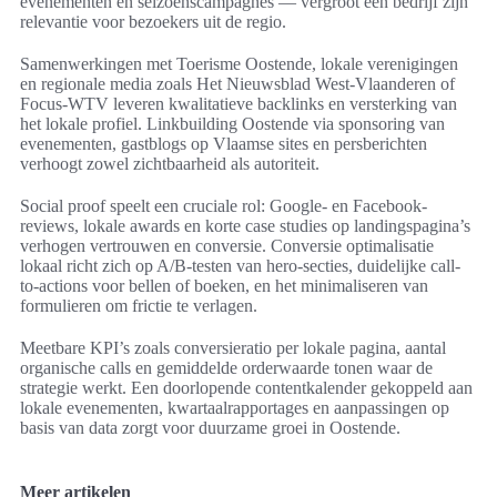
evenementen en seizoenscampagnes — vergroot een bedrijf zijn
relevantie voor bezoekers uit de regio.
Samenwerkingen met Toerisme Oostende, lokale verenigingen
en regionale media zoals Het Nieuwsblad West-Vlaanderen of
Focus-WTV leveren kwalitatieve backlinks en versterking van
het lokale profiel. Linkbuilding Oostende via sponsoring van
evenementen, gastblogs op Vlaamse sites en persberichten
verhoogt zowel zichtbaarheid als autoriteit.
Social proof speelt een cruciale rol: Google- en Facebook-
reviews, lokale awards en korte case studies op landingspagina’s
verhogen vertrouwen en conversie. Conversie optimalisatie
lokaal richt zich op A/B-testen van hero-secties, duidelijke call-
to-actions voor bellen of boeken, en het minimaliseren van
formulieren om frictie te verlagen.
Meetbare KPI’s zoals conversieratio per lokale pagina, aantal
organische calls en gemiddelde orderwaarde tonen waar de
strategie werkt. Een doorlopende contentkalender gekoppeld aan
lokale evenementen, kwartaalrapportages en aanpassingen op
basis van data zorgt voor duurzame groei in Oostende.
Meer artikelen