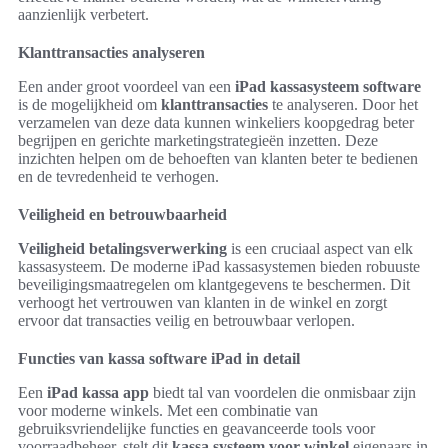
aanzienlijk verbetert.
Klanttransacties analyseren
Een ander groot voordeel van een
iPad kassasysteem software
is de mogelijkheid om
klanttransacties
te analyseren. Door het
verzamelen van deze data kunnen winkeliers koopgedrag beter
begrijpen en gerichte marketingstrategieën inzetten. Deze
inzichten helpen om de behoeften van klanten beter te bedienen
en de tevredenheid te verhogen.
Veiligheid en betrouwbaarheid
Veiligheid betalingsverwerking
is een cruciaal aspect van elk
kassasysteem. De moderne iPad kassasystemen bieden robuuste
beveiligingsmaatregelen om klantgegevens te beschermen. Dit
verhoogt het vertrouwen van klanten in de winkel en zorgt
ervoor dat transacties veilig en betrouwbaar verlopen.
Functies van kassa software iPad in detail
Een
iPad kassa app
biedt tal van voordelen die onmisbaar zijn
voor moderne winkels. Met een combinatie van
gebruiksvriendelijke functies en geavanceerde tools voor
voorraadbeheer, stelt dit
kassa systeem voor winkel
eigenaars in