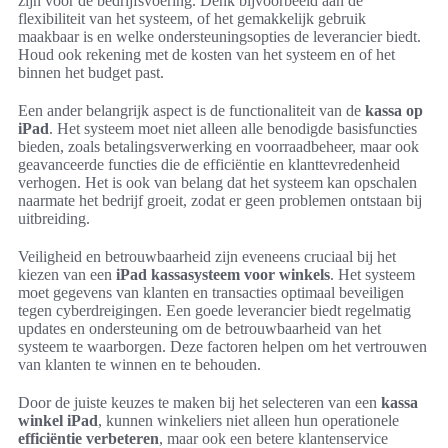
zijn voor de bedrijfsvoering. Denk bijvoorbeeld aan de
flexibiliteit van het systeem, of het gemakkelijk gebruik
maakbaar is en welke ondersteuningsopties de leverancier biedt.
Houd ook rekening met de kosten van het systeem en of het
binnen het budget past.
Een ander belangrijk aspect is de functionaliteit van de
kassa op
iPad
. Het systeem moet niet alleen alle benodigde basisfuncties
bieden, zoals betalingsverwerking en voorraadbeheer, maar ook
geavanceerde functies die de efficiëntie en klanttevredenheid
verhogen. Het is ook van belang dat het systeem kan opschalen
naarmate het bedrijf groeit, zodat er geen problemen ontstaan bij
uitbreiding.
Veiligheid en betrouwbaarheid zijn eveneens cruciaal bij het
kiezen van een
iPad kassasysteem voor winkels
. Het systeem
moet gegevens van klanten en transacties optimaal beveiligen
tegen cyberdreigingen. Een goede leverancier biedt regelmatig
updates en ondersteuning om de betrouwbaarheid van het
systeem te waarborgen. Deze factoren helpen om het vertrouwen
van klanten te winnen en te behouden.
Door de juiste keuzes te maken bij het selecteren van een
kassa
winkel iPad
, kunnen winkeliers niet alleen hun operationele
efficiëntie verbeteren
, maar ook een betere klantenservice