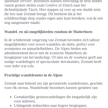
openbaar vervoer
. Bezoekers kunnen eenvoudig de trein nemen
vanuit grotere steden zoals Genève of Zürich naar het
dichtstbijzijnde Täsch. Hier stappen zij over op een shuttle trein
die hen naar Zermatt brengt. Dit betekent dat je het
schilderachtige dorp zonder eigen auto kunt bereiken, wat de reis
nog aangenamer maakt.
Wandel- en ski mogelijkheden rondom de Matterhorn
In de schitterende omgeving van Zermatt bevinden zich talloze
mogelijkheden voor zowel wandelen als skiën, perfect voor
avonturiers en natuurliefhebbers. De Alpen bieden een
adembenemend decor met de iconische Matterhorn als
hoogtepunt van het landschap. Of men nu de voorkeur geeft aan
rustige wandelingen of spectaculaire skivakanties, Zermatt heeft
voor ieder wat wils.
Prachtige wandelroutes in de Alpen
Zermatt staat bekend om zijn gevarieerde wandelroutes, geschikt
voor elk niveau. Wandelende bezoekers kunnen genieten van:
Gemakkelijke gezinswandelingen die toegankelijk zijn
voor iedereen.
Uitdagende trektochten naar hogere bergtoppen.