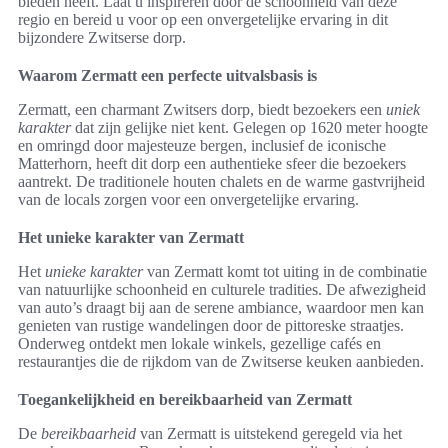
bieden heeft. Laat u inspireren door de schoonheid van deze
regio en bereid u voor op een onvergetelijke ervaring in dit
bijzondere Zwitserse dorp.
Waarom Zermatt een perfecte uitvalsbasis is
Zermatt, een charmant Zwitsers dorp, biedt bezoekers een
uniek
karakter
dat zijn gelijke niet kent. Gelegen op 1620 meter hoogte
en omringd door majesteuze bergen, inclusief de iconische
Matterhorn, heeft dit dorp een authentieke sfeer die bezoekers
aantrekt. De traditionele houten chalets en de warme gastvrijheid
van de locals zorgen voor een onvergetelijke ervaring.
Het unieke karakter van Zermatt
Het
unieke karakter
van Zermatt komt tot uiting in de combinatie
van natuurlijke schoonheid en culturele tradities. De afwezigheid
van auto’s draagt bij aan de serene ambiance, waardoor men kan
genieten van rustige wandelingen door de pittoreske straatjes.
Onderweg ontdekt men lokale winkels, gezellige cafés en
restaurantjes die de rijkdom van de Zwitserse keuken aanbieden.
Toegankelijkheid en bereikbaarheid van Zermatt
De
bereikbaarheid
van Zermatt is uitstekend geregeld via het