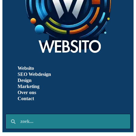
Websito
SEO Webdesign
Design
Marketing
Over ons
Contact