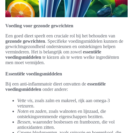
Voeding voor gezonde gewrichten
Een goed dieet speelt een cruciale rol bij het behouden van
gezonde gewrichten
. Specifieke voedingsmiddelen kunnen de
gewrichtsgezondheid ondersteunen en ontstekingen helpen
verminderen. Het is belangrijk om zowel
essentiële
voedingsmiddelen
te kiezen als te weten welke ingrediënten
men moet vermijden.
Essentiële voedingsmiddelen
Bij een anti-inflammatoir dieet omvatten de
essentiële
voedingsmiddelen
onder andere:
Vette vis
, zoals zalm en makreel, rijk aan omega-3
vetzuren.
Noten
en
zaden
, zoals walnoten en lijnzaad, die
ontstekingsremmende eigenschappen bezitten.
Bessen
, waaronder bosbessen en frambozen, die vol
antioxidanten zitten.
Groene bladgroenten
, zoals spinazie en boerenkool, die