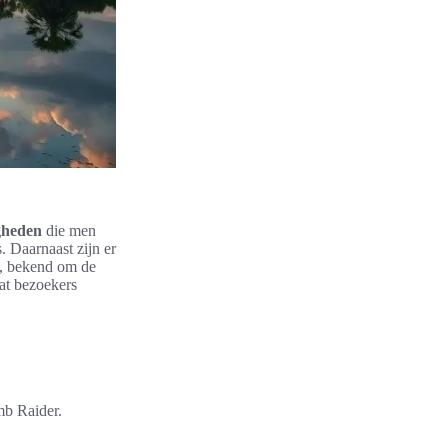
gheden
die men
. Daarnaast zijn er
m, bekend om de
at bezoekers
mb Raider.