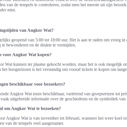
en van de tempels te controleren, zodat men het meeste uit zijn bezoek
der mist.
ningstijden van Angkor Wat?
lijks geopend van 5:00 tot 18:00 uur. Het is aan te raden om vroeg in
te bewonderen en de drukte te vermijden.
ets voor Angkor Wat kopen?
or Wat kunnen ter plaatse gekocht worden, maar het is ook mogelijk om
n het hoogseizoen is het verstandig om vooraf tickets te kopen om lange
ingen beschikbaar voor bezoekers?
illende Angkor Wat tours beschikbaar, variërend van groepsreizen tot pri
 vaak uitgebreide informatie over de geschiedenis en de symboliek van 
tijd om Angkor Wat te bezoeken?
voor Angkor Wat is van november tot februari, wanneer het weer koel en
en van de tempels veel aangenamer.