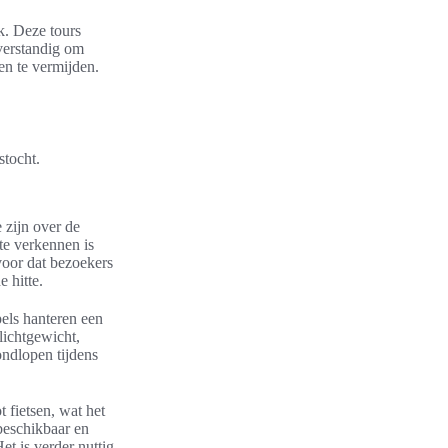
k. Deze tours
 verstandig om
en te vermijden.
stocht.
 zijn over de
te verkennen is
voor dat bezoekers
 hitte.
pels hanteren een
lichtgewicht,
ondlopen tijdens
 fietsen, wat het
beschikbaar en
t is verder nuttig