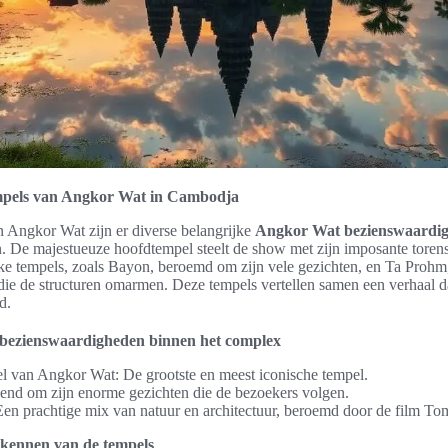
pels van Angkor Wat in Cambodja
n Angkor Wat zijn er diverse belangrijke
Angkor Wat bezienswaardi
. De majestueuze hoofdtempel steelt de show met zijn imposante torens
ke tempels, zoals Bayon, beroemd om zijn vele gezichten, en Ta Proh
e de structuren omarmen. Deze tempels vertellen samen een verhaal d
d.
 bezienswaardigheden binnen het complex
 van Angkor Wat: De grootste en meest iconische tempel.
nd om zijn enorme gezichten die de bezoekers volgen.
en prachtige mix van natuur en architectuur, beroemd door de film To
rkennen van de tempels