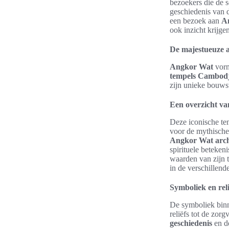
bezoekers die de s
geschiedenis van d
een bezoek aan
A
ook inzicht krijge
De majestueuze 
Angkor Wat
vorm
tempels Cambod
zijn unieke bouwst
Een overzicht va
Deze iconische tem
voor de mythische
Angkor Wat arch
spirituele beteken
waarden van zijn t
in de verschillend
Symboliek en rel
De symboliek binn
reliëfs tot de zor
geschiedenis
en de