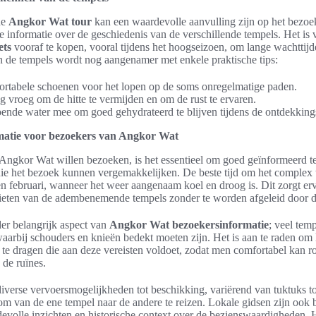
de
Angkor Wat tour
kan een waardevolle aanvulling zijn op het bezoe
ke informatie over de geschiedenis van de verschillende tempels. Het is
ets
vooraf te kopen, vooral tijdens het hoogseizoen, om lange wachttijd
 de tempels wordt nog aangenamer met enkele praktische tips:
rtabele schoenen voor het lopen op de soms onregelmatige paden.
g vroeg om de hitte te vermijden en om de rust te ervaren.
nde water mee om goed gehydrateerd te blijven tijdens de ontdekking
matie voor bezoekers van Angkor Wat
Angkor Wat willen bezoeken, is het essentieel om goed geïnformeerd te
die het bezoek kunnen vergemakkelijken. De beste tijd om het complex 
n februari, wanneer het weer aangenaam koel en droog is. Dit zorgt er
eten van de adembenemende tempels zonder te worden afgeleid door de
der belangrijk aspect van
Angkor Wat bezoekersinformatie
; veel tem
waarbij schouders en knieën bedekt moeten zijn. Het is aan te raden om 
te dragen die aan deze vereisten voldoet, zodat men comfortabel kan r
 de ruïnes.
diverse vervoersmogelijkheden tot beschikking, variërend van tuktuks tot
m van de ene tempel naar de andere te reizen. Lokale gidsen zijn ook 
volle inzichten en historische context over de bezienswaardigheden. He