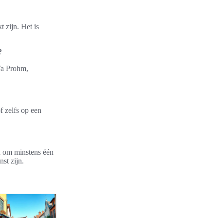
 zijn. Het is
?
Ta Prohm,
f zelfs op een
n om minstens één
st zijn.