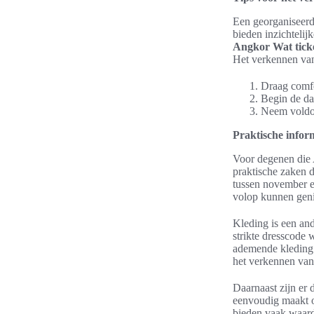
Een georganiseer
bieden inzichtelij
Angkor Wat tick
Het verkennen van
Draag comfo
Begin de da
Neem voldoe
Praktische infor
Voor degenen die 
praktische zaken 
tussen november e
volop kunnen geni
Kleding is een an
strikte dresscode 
ademende kleding 
het verkennen van
Daarnaast zijn er 
eenvoudig maakt o
bieden vaak waarde