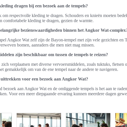
 kleding dragen bij een bezoek aan de tempels?
ijk om respectvolle kleding te dragen. Schouders en knieën moeten bedekt
en comfortabele kleding te dragen, gezien de warmte.
 belangrijke bezienswaardigheden binnen het Angkor Wat-complex
pel Angkor Wat zelf zijn de Bayon-tempel met zijn vele gezichten en 
erweven bomen, aanraders die men niet mag missen.
ddelen zijn beschikbaar om tussen de tempels te reizen?
ich verplaatsen met diverse vervoersmiddelen, zoals tuktuks, fietsen o
het gemakkelijk om van de ene tempel naar de andere te navigeren.
 uittrekken voor een bezoek aan Angkor Wat?
id bezoek aan Angkor Wat en de omliggende tempels is het aan te rade
rekken. Voor een meer diepgaande ervaring kunnen meerdere dagen gewen