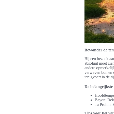
Bewonder de tem
Bij een bezoek aa
absoluut moet zien
andere opmerkelij
verweven bomen di
terugvoert in de tij
De belangrijkste
Hoofdtempel
Bayon: Beke
Ta Prohm: E
Tips voor het ve