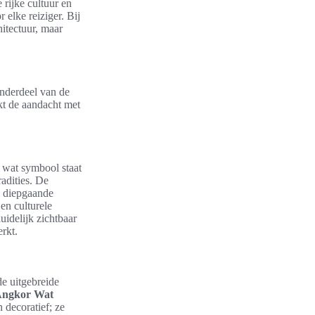
 rijke cultuur en
 elke reiziger. Bij
itectuur, maar
onderdeel van de
kt de aandacht met
, wat symbool staat
adities. De
en diepgaande
en culturele
uidelijk zichtbaar
rkt.
e uitgebreide
ngkor Wat
 decoratief; ze