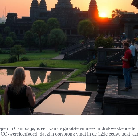
legen in Cambodja, is een van de grootste en meest indrukwekkende te
O-werelderfgoed, dat zijn oorsprong vindt in de 12de eeuw, trekt jaar