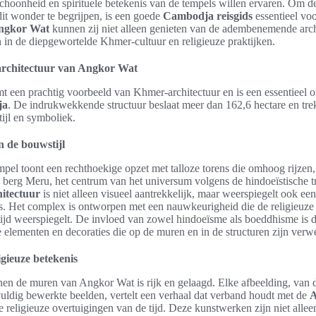
choonheid en spirituele betekenis van de tempels willen ervaren. Om de
it wonder te begrijpen, is een goede
Cambodja reisgids
essentieel voor
ngkor Wat
kunnen zij niet alleen genieten van de adembenemende arch
n in de diepgewortelde Khmer-cultuur en religieuze praktijken.
architectuur van Angkor Wat
t een prachtig voorbeeld van Khmer-architectuur en is een essentieel 
ja
. De indrukwekkende structuur beslaat meer dan 162,6 hectare en tre
ijl en symboliek.
n de bouwstijl
pel toont een rechthoekige opzet met talloze torens die omhoog rijzen
 berg Meru, het centrum van het universum volgens de hindoeïstische tr
itectuur
is niet alleen visueel aantrekkelijk, maar weerspiegelt ook e
is. Het complex is ontworpen met een nauwkeurigheid die de religieuze 
ijd weerspiegelt. De invloed van zowel hindoeïsme als boeddhisme is d
e elementen en decoraties die op de muren en in de structuren zijn verwe
igieuze betekenis
en de muren van Angkor Wat is rijk en gelaagd. Elke afbeelding, van d
gvuldig bewerkte beelden, vertelt een verhaal dat verband houdt met de
A
 religieuze overtuigingen van de tijd. Deze kunstwerken zijn niet alleen