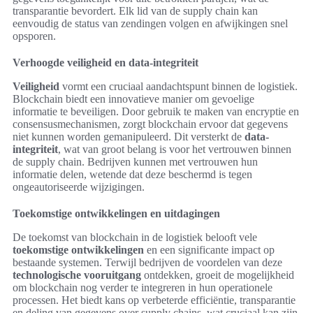
transparantie bevordert. Elk lid van de supply chain kan
eenvoudig de status van zendingen volgen en afwijkingen snel
opsporen.
Verhoogde veiligheid en data-integriteit
Veiligheid
vormt een cruciaal aandachtspunt binnen de logistiek.
Blockchain biedt een innovatieve manier om gevoelige
informatie te beveiligen. Door gebruik te maken van encryptie en
consensusmechanismen, zorgt blockchain ervoor dat gegevens
niet kunnen worden gemanipuleerd. Dit versterkt de
data-
integriteit
, wat van groot belang is voor het vertrouwen binnen
de supply chain. Bedrijven kunnen met vertrouwen hun
informatie delen, wetende dat deze beschermd is tegen
ongeautoriseerde wijzigingen.
Toekomstige ontwikkelingen en uitdagingen
De toekomst van blockchain in de logistiek belooft vele
toekomstige ontwikkelingen
en een significante impact op
bestaande systemen. Terwijl bedrijven de voordelen van deze
technologische vooruitgang
ontdekken, groeit de mogelijkheid
om blockchain nog verder te integreren in hun operationele
processen. Het biedt kans op verbeterde efficiëntie, transparantie
en deling van gegevens over supply chains, wat cruciaal kan zijn