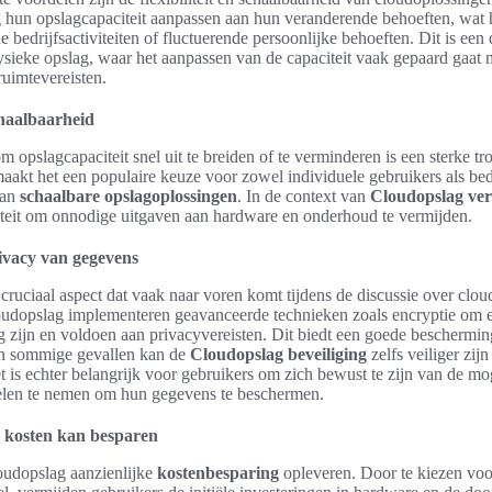
hun opslagcapaciteit aanpassen aan hun veranderende behoeften, wat h
e bedrijfsactiviteiten of fluctuerende persoonlijke behoeften. Dit is een
ysieke opslag, waar het aanpassen van de capaciteit vaak gepaard gaat 
ruimtevereisten.
schaalbaarheid
 opslagcapaciteit snel uit te breiden of te verminderen is een sterke tr
aakt het een populaire keuze voor zowel individuele gebruikers als bed
aan
schaalbare opslagoplossingen
. In de context van
Cloudopslag ver
liteit om onnodige uitgaven aan hardware en onderhoud te vermijden.
rivacy van gegevens
 cruciaal aspect dat vaak naar voren komt tijdens de discussie over clou
oudopslag implementeren geavanceerde technieken zoals encryptie om e
g zijn en voldoen aan privacyvereisten. Dit biedt een goede beschermin
in sommige gevallen kan de
Cloudopslag beveiliging
zelfs veiliger zijn
t is echter belangrijk voor gebruikers om zich bewust te zijn van de mog
elen te nemen om hun gegevens te beschermen.
 kosten kan besparen
udopslag aanzienlijke
kostenbesparing
opleveren. Door te kiezen voo