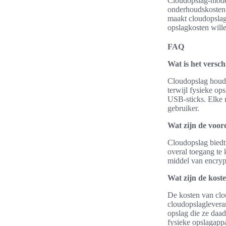
Cloudopslag-model
onderhoudskosten d
maakt cloudopslag 
opslagkosten will
FAQ
Wat is het versch
Cloudopslag houdt 
terwijl fysieke op
USB-sticks. Elke 
gebruiker.
Wat zijn de voor
Cloudopslag biedt 
overal toegang te 
middel van encryp
Wat zijn de kost
De kosten van clo
cloudopslaglevera
opslag die ze daad
fysieke opslagapp