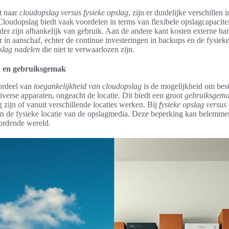
t naar
cloudopslag versus fysieke opslag
, zijn er duidelijke verschillen i
Cloudopslag biedt vaak voordelen in terms van flexibele opslagcapacite
der zijn afhankelijk van gebruik. Aan de andere kant kosten externe har
 in aanschaf, echter de continue investeringen in backups en de fysie
pslag nadelen
die niet te verwaarlozen zijn.
d en gebruiksgemak
ordeel van
toegankelijkheid van cloudopslag
is de mogelijkheid om bes
verse apparaten, ongeacht de locatie. Dit biedt een groot
gebruiksgem
zijn of vanuit verschillende locaties werken. Bij
fysieke opslag versus
an de fysieke locatie van de opslagmedia. Deze beperking kan belemmer
ordende wereld.