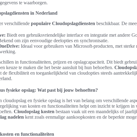
gegevens te waarborgen.
pslagdiensten in Nederland
er verschillende
populaire Cloudopslagdiensten
beschikbaar. De meest
ve:
Biedt een gebruiksvriendelijke interface en integratie met andere G
ekend om zijn eenvoudige deelopties en synchronisatie.
OneDrive:
Ideaal voor gebruikers van Microsoft-producten, met sterke
werking.
hillen in functionaliteiten, prijzen en opslagcapaciteit. Dit biedt gebru
en keuze te maken die het beste aansluit bij hun behoeften.
Cloudopsla
t de flexibiliteit en toegankelijkheid van cloudopties steeds aantrekkel
erland.
us fysieke opslag: Wat past bij jouw behoeften?
n cloudopslag en fysieke opslag is het van belang om verschillende asp
elijking van kosten en functionaliteiten helpt om inzicht te krijgen in 
hoeften.
Cloudopslag kosten
bestaan vaak uit een maandelijks of jaarli
slag nadelen
kent zoals eenmalige aankoopkosten en de beperkte mogel
kosten en functionaliteiten