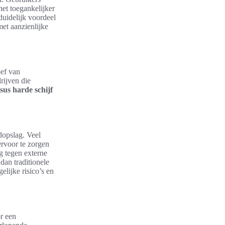
et toegankelijker
 duidelijk voordeel
met aanzienlijke
oef van
rijven die
sus harde schijf
dopslag. Veel
rvoor te zorgen
g tegen externe
 dan traditionele
elijke risico’s en
r een