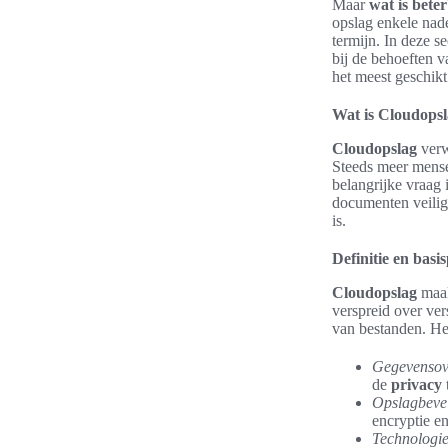
Maar
wat is beter
opslag enkele nad
termijn. In deze 
bij de behoeften 
het meest geschikt 
Wat is Cloudopsl
Cloudopslag
verw
Steeds meer mense
belangrijke vraag 
documenten veilig 
is.
Definitie en basi
Cloudopslag
maak
verspreid over ver
van bestanden. He
Gegevensov
de
privacy
Opslagbevei
encryptie e
Technologi