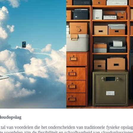
loudopslag
 tal van voordelen die het onderscheiden van traditionele fysieke opsl
te voordelen zijn de flexibiliteit en schaalbaarheid van cloudoplossinge