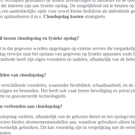
, vermijden gebruikers de initiële investeringen in hardware en de do
ie inherent zijn aan fysieke opslag. De mogelijkheid om te betalen op
een aantrekkelijke optie voor zowel kleine bedrijven als individuele g
en optimaliseren d.m.v.
Cloudopslag kosten
strategieën.
il tussen cloudopslag en fysieke opslag?
in dat gegevens worden opgeslagen op externe servers die toegankelijk 
slag verwijst naar het opslaan van gegevens op fysieke apparaten zoals 
methode heeft zijn eigen voordelen en nadelen, afhankelijk van de beh
delen van cloudopslag?
verschillende voordelen, waaronder flexibiliteit, schaalbaarheid, en d
krijgen tot bestanden. Het heeft ook vaak betere beveiliging en privac
tie en geavanceerde technologieën.
en verbonden aan cloudopslag?
udopslag variëren, afhankelijk van de gekozen dienst en het opslagvol
nciers bieden abonnementsmodellen aan, waardoor gebruikers alleen be
werkelijk gebruiken. Dit kan voordelig zijn in vergelijking met de een
araten.