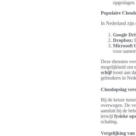
opgeslagen 
Populaire Cloudo
In Nederland zijn 
Google Dri
Dropbox:
B
Microsoft 
voor samen
Deze diensten versc
mogelijkheid om e
schijf
toont aan da
gebruikers in Ned
Cloudopslag vers
Bij de keuze tusse
overwegen. De verg
aansluit bij de be
terwijl
fysieke op
schaling.
Vergelijking van 