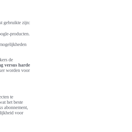
 gebruikte zijn:
oogle-producten.
 mogelijkheden
ikers de
g versus harde
ijker worden voor
ecten te
wat het beste
jks abonnement,
ijkheid voor