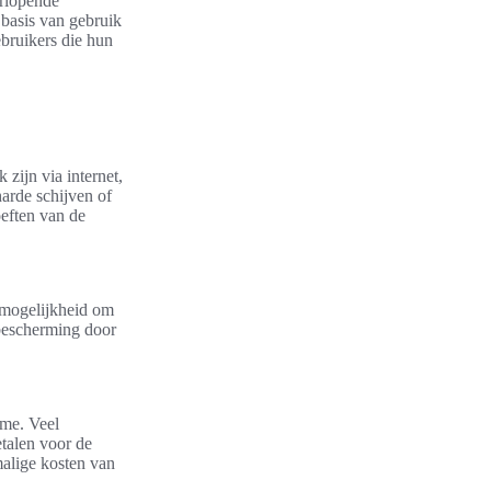
orlopende
 basis van gebruik
ebruikers die hun
zijn via internet,
harde schijven of
oeften van de
e mogelijkheid om
ybescherming door
ume. Veel
talen voor de
malige kosten van