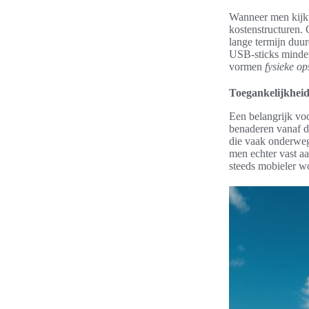
Wanneer men kijk
kostenstructuren. 
lange termijn duur
USB-sticks minder
vormen
fysieke o
Toegankelijkhei
Een belangrijk vo
benaderen vanaf di
die vaak onderweg 
men echter vast a
steeds mobieler w