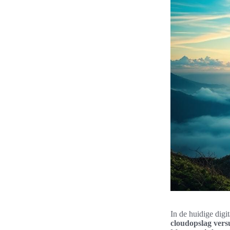
In de huidige digi
cloudopslag versu