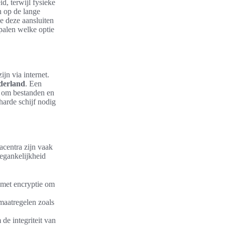
id, terwijl fysieke
n op de lange
e deze aansluiten
palen welke optie
jn via internet.
derland
. Een
k om bestanden en
harde schijf nodig
centra zijn vaak
oegankelijkheid
 met encryptie om
maatregelen zoals
de integriteit van