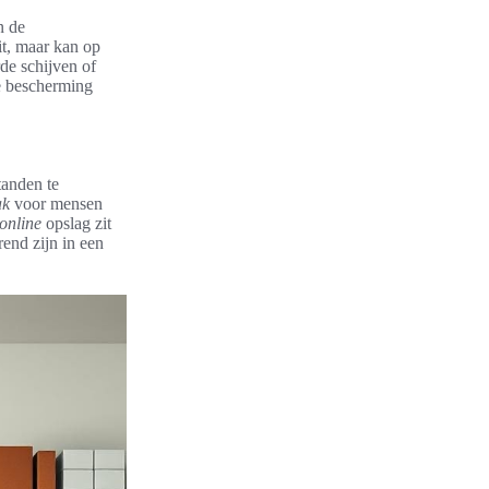
n de
it, maar kan op
de schijven of
ke bescherming
tanden te
ak
voor mensen
 online
opslag zit
end zijn in een