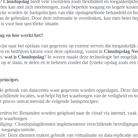
?
Cloudopslag
biedt vele voordelen zoals flexibiliteit en toegankelijkhe
elen kan met zich meebrengen, zoals beperkte toegang en hogere koste
sectie worden de basisprincipes van elke opslagmethode behandeld en ho
van de gebruiker. Door deze informatie te overdenken, kan men beter be
is voor hun specifieke situatie.
ag en hoe werkt het?
ijst naar het opslaan van gegevens op externe servers die toegankelijk zi
n en bedrijven kiezen voor deze oplossing, vooral in
Cloudopslag Ne
is:
wat is Cloudopslag
? In wezen maakt deze technologie het mogelij
op te slaan, te delen en te beheren zonder dat fysieke opslag zoals een 
sprincipes
t gebruik van datacentra waar gegevens worden opgeslagen. Deze data
schillende locaties, wat helpt bij het waarborgen van de veiligheid en t
t proces omvat meestal de volgende basisprincipes:
erdracht:
Bestanden worden geüpload naar de cloud via internet, vaak
te waarborgen.
liging:
Cloudopslagdiensten implementeren verschillende beveiligings
n toegangscontrole.
eën:
Deze diensten maken gebruik van virtualisatie en data-replicatie om 