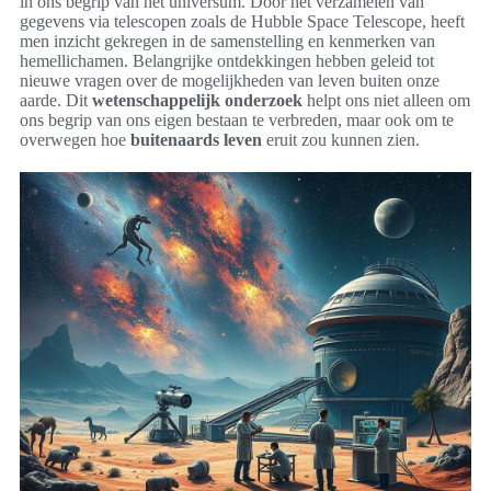
in ons begrip van het universum. Door het verzamelen van
gegevens via telescopen zoals de Hubble Space Telescope, heeft
men inzicht gekregen in de samenstelling en kenmerken van
hemellichamen. Belangrijke ontdekkingen hebben geleid tot
nieuwe vragen over de mogelijkheden van leven buiten onze
aarde. Dit
wetenschappelijk onderzoek
helpt ons niet alleen om
ons begrip van ons eigen bestaan te verbreden, maar ook om te
overwegen hoe
buitenaards leven
eruit zou kunnen zien.