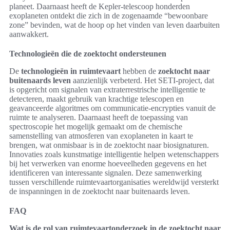
planeet. Daarnaast heeft de Kepler-telescoop honderden
exoplaneten ontdekt die zich in de zogenaamde “bewoonbare
zone” bevinden, wat de hoop op het vinden van leven daarbuiten
aanwakkert.
Technologieën die de zoektocht ondersteunen
De
technologieën in ruimtevaart
hebben de
zoektocht naar
buitenaards leven
aanzienlijk verbeterd. Het SETI-project, dat
is opgericht om signalen van extraterrestrische intelligentie te
detecteren, maakt gebruik van krachtige telescopen en
geavanceerde algoritmes om communicatie-encrypties vanuit de
ruimte te analyseren. Daarnaast heeft de toepassing van
spectroscopie het mogelijk gemaakt om de chemische
samenstelling van atmosferen van exoplaneten in kaart te
brengen, wat onmisbaar is in de zoektocht naar biosignaturen.
Innovaties zoals kunstmatige intelligentie helpen wetenschappers
bij het verwerken van enorme hoeveelheden gegevens en het
identificeren van interessante signalen. Deze samenwerking
tussen verschillende ruimtevaartorganisaties wereldwijd versterkt
de inspanningen in de zoektocht naar buitenaards leven.
FAQ
Wat is de rol van ruimtevaartonderzoek in de zoektocht naar