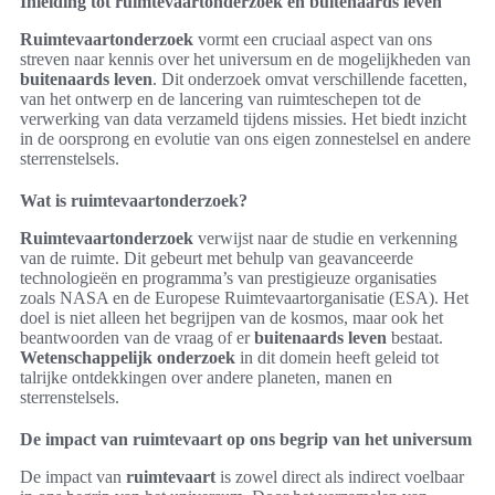
Inleiding tot ruimtevaartonderzoek en buitenaards leven
Ruimtevaartonderzoek
vormt een cruciaal aspect van ons
streven naar kennis over het universum en de mogelijkheden van
buitenaards leven
. Dit onderzoek omvat verschillende facetten,
van het ontwerp en de lancering van ruimteschepen tot de
verwerking van data verzameld tijdens missies. Het biedt inzicht
in de oorsprong en evolutie van ons eigen zonnestelsel en andere
sterrenstelsels.
Wat is ruimtevaartonderzoek?
Ruimtevaartonderzoek
verwijst naar de studie en verkenning
van de ruimte. Dit gebeurt met behulp van geavanceerde
technologieën en programma’s van prestigieuze organisaties
zoals NASA en de Europese Ruimtevaartorganisatie (ESA). Het
doel is niet alleen het begrijpen van de kosmos, maar ook het
beantwoorden van de vraag of er
buitenaards leven
bestaat.
Wetenschappelijk onderzoek
in dit domein heeft geleid tot
talrijke ontdekkingen over andere planeten, manen en
sterrenstelsels.
De impact van ruimtevaart op ons begrip van het universum
De impact van
ruimtevaart
is zowel direct als indirect voelbaar