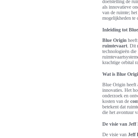
doelstelling de r
als innovatieve on
van de ruimte; het
mogelijkheden te 
Inleiding tot Bl
Blue Origin
heeft
ruimtevaart
. Dit
technologieën die
ruimtevaartsystem
krachtige orbital r
Wat is Blue Orig
Blue Origin heeft
innovaties. Het ho
onderzoek en ontw
kosten van de
com
betekent dat ruimt
die het avontuur v
De visie van Jeff
De visie van
Jeff