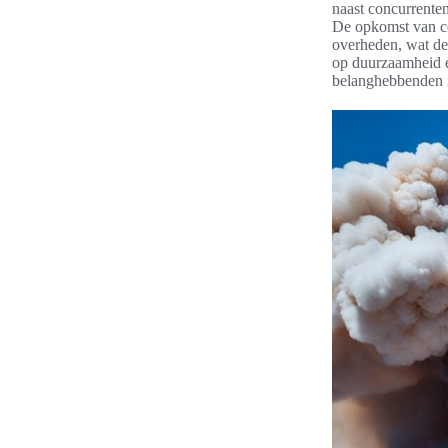
naast concurrente
De opkomst van co
overheden, wat d
op duurzaamheid en
belanghebbenden i