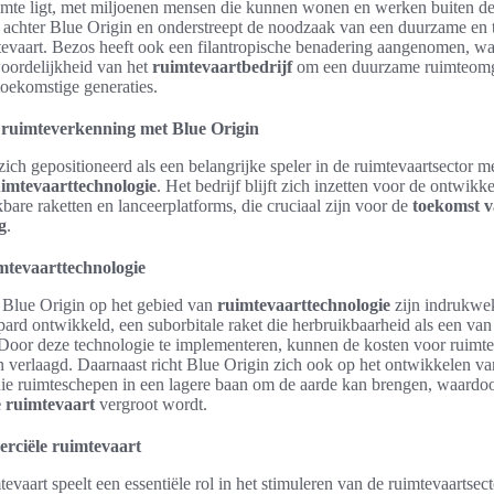
imte ligt, met miljoenen mensen die kunnen wonen en werken buiten de
am achter Blue Origin en onderstreept de noodzaak van een duurzame en
tevaart. Bezos heeft ook een filantropische benadering aangenomen, waa
woordelijkheid van het
ruimtevaartbedrijf
om een duurzame ruimteomg
oekomstige generaties.
 ruimteverkenning met Blue Origin
zich gepositioneerd als een belangrijke speler in de ruimtevaartsector m
imtevaarttechnologie
. Het bedrijf blijft zich inzetten voor de ontwikk
ikbare raketten en lanceerplatforms, die cruciaal zijn voor de
toekomst 
g
.
imtevaarttechnologie
 Blue Origin op het gebied van
ruimtevaarttechnologie
zijn indrukwek
rd ontwikkeld, een suborbitale raket die herbruikbaarheid als een van 
Door deze technologie te implementeren, kunnen de kosten voor ruimt
n verlaagd. Daarnaast richt Blue Origin zich ook op het ontwikkelen 
die ruimteschepen in een lagere baan om de aarde kan brengen, waardoor
 ruimtevaart
vergroot wordt.
rciële ruimtevaart
vaart speelt een essentiële rol in het stimuleren van de ruimtevaartsect