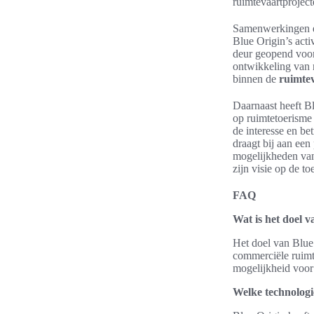
ruimtevaartproject
Samenwerkingen en
Blue Origin’s acti
deur geopend voor
ontwikkeling van n
binnen de
ruimtev
Daarnaast heeft B
op ruimtetoerisme 
de interesse en b
draagt bij aan een
mogelijkheden van
zijn visie op de t
FAQ
Wat is het doel 
Het doel van Blue
commerciële ruimte
mogelijkheid voor
Welke technologi