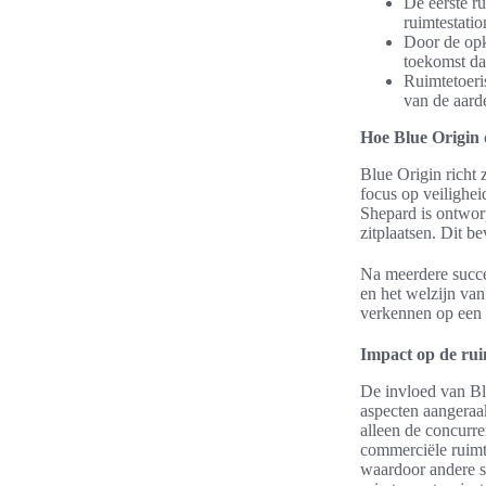
De eerste ru
ruimtestatio
Door de opk
toekomst da
Ruimtetoeri
van de aarde
Hoe Blue Origin 
Blue Origin richt 
focus op veilighei
Shepard is ontwor
zitplaatsen. Dit be
Na meerdere succe
en het welzijn va
verkennen op een m
Impact op de rui
De invloed van B
aspecten aangeraa
alleen de concurre
commerciële ruimte
waardoor andere s