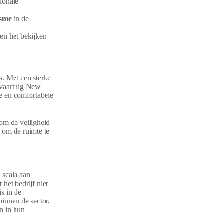
tionale
isme
in de
en het bekijken
s. Met een sterke
tevaartuig New
e en comfortabele
om de veiligheid
 om de ruimte te
d scala aan
 het bedrijf niet
s in de
binnen de sector,
n in hun