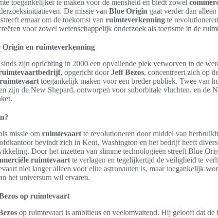
uimte toegankelijker te maken voor de mensheid en biedt zowel
commerci
derzoeksinitiatieven. De missie van
Blue Origin
gaat verder dan alleen
 streeft ernaar om de toekomst van
ruimteverkenning
te revolutionere
creëren voor zowel wetenschappelijk onderzoek als toerisme in de ruim
ue Origin en ruimteverkenning
 sinds zijn oprichting in 2000 een opvallende plek verworven in de wer
ruimtevaartbedrijf
, opgericht door
Jeff Bezos
, concentreert zich op 
ruimtevaart
toegankelijk maken voor een breder publiek. Twee van h
en zijn de New Shepard, ontworpen voor suborbitale vluchten, en de 
aket.
in?
 als missie om
ruimtevaart
te revolutioneren door middel van herbruikb
ofdkantoor bevindt zich in Kent, Washington en het bedrijf heeft diverse
ikkeling. Door het inzetten van slimme technologieën streeft Blue Ori
merciële ruimtevaart
te verlagen en tegelijkertijd de veiligheid te ve
evaart niet langer alleen voor elite astronauten is, maar toegankelijk wo
an het universum wil ervaren.
 Bezos op ruimtevaart
 Bezos
op ruimtevaart is ambitieus en veelomvattend. Hij gelooft dat de