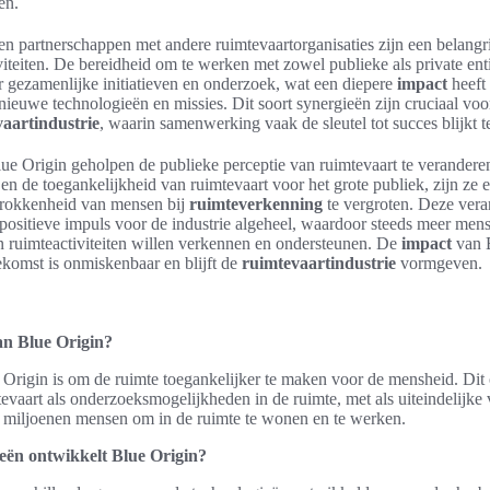
en.
 partnerschappen met andere ruimtevaartorganisaties zijn een belangr
viteiten. De bereidheid om te werken met zowel publieke als private enti
 gezamenlijke initiatieven en onderzoek, wat een diepere
impact
heeft
ieuwe technologieën en missies. Dit soort synergieën zijn cruciaal vo
aartindustrie
, waarin samenwerking vaak de sleutel tot succes blijkt te
lue Origin geholpen de publieke perceptie van ruimtevaart te verander
en de toegankelijkheid van ruimtevaart voor het grote publiek, zijn ze 
etrokkenheid van mensen bij
ruimteverkenning
te vergroten. Deze vera
 positieve impuls voor de industrie algeheel, waardoor steeds meer men
 ruimteactiviteiten willen verkennen en ondersteunen. De
impact
van B
oekomst is onmiskenbaar en blijft de
ruimtevaartindustrie
vormgeven.
van Blue Origin?
 Origin is om de ruimte toegankelijker te maken voor de mensheid. Di
vaart als onderzoeksmogelijkheden in de ruimte, met als uiteindelijke 
 miljoenen mensen om in de ruimte te wonen en te werken.
eën ontwikkelt Blue Origin?