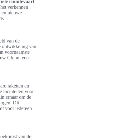
ële ruimtevaart
 het verkennen
n en nieuwe
te.
eld van de
de ontwikkeling van
un voornaamste
New Glenn, een
are raketten en
 faciliteiten voor
gin ernaar om de
rhogen. Dit
rdt voor iedereen
 toekomst van de