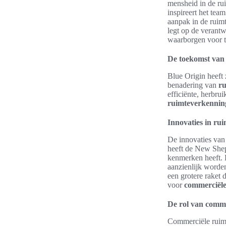
mensheid in de ru
inspireert het te
aanpak in de ruim
legt op de verant
waarborgen voor t
De toekomst van
Blue Origin heeft 
benadering van
ru
efficiënte, herbru
ruimteverkennin
Innovaties in ru
De innovaties van
heeft de New Shepa
kenmerken heeft. 
aanzienlijk worde
een grotere raket 
voor
commerciële
De rol van comme
Commerciële ruimte