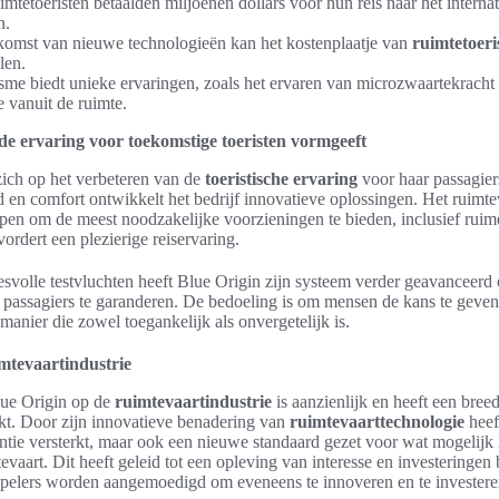
imtetoeristen betaalden miljoenen dollars voor hun reis naar het interna
n.
omst van nieuwe technologieën kan het kostenplaatje van
ruimtetoer
len.
sme biedt unieke ervaringen, zoals het ervaren van microzwaartekracht 
 vanuit de ruimte.
de ervaring voor toekomstige toeristen vormgeeft
zich op het verbeteren van de
toeristische ervaring
voor haar passagier
d en comfort ontwikkelt het bedrijf innovatieve oplossingen. Het ruim
pen om de meest noodzakelijke voorzieningen te bieden, inclusief ruim
vordert een plezierige reiservaring.
svolle testvluchten heeft Blue Origin zijn systeem verder geavanceerd 
n passagiers te garanderen. De bedoeling is om mensen de kans te geven
anier die zowel toegankelijk als onvergetelijk is.
mtevaartindustrie
lue Origin op de
ruimtevaartindustrie
is aanzienlijk en heeft een bree
kt. Door zijn innovatieve benadering van
ruimtevaarttechnologie
heeft
ntie versterkt, maar ook een nieuwe standaard gezet voor wat mogelijk i
vaart. Dit heeft geleid tot een opleving van interesse en investeringen 
pelers worden aangemoedigd om eveneens te innoveren en te investere