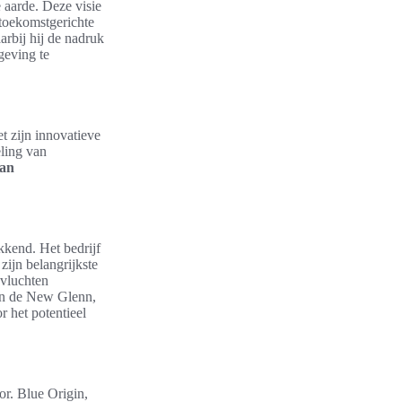
 aarde. Deze visie
 toekomstgerichte
rbij hij de nadruk
eving te
et zijn innovatieve
eling van
van
kend. Het bedrijf
zijn belangrijkste
evluchten
van de New Glenn,
 het potentieel
or. Blue Origin,