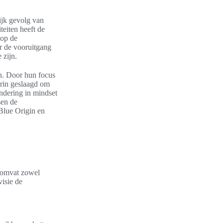
ijk gevolg van
teiten heeft de
 op de
or de vooruitgang
 zijn.
en. Door hun focus
erin geslaagd om
ndering in mindset
sen de
lue Origin en
t omvat zowel
visie de