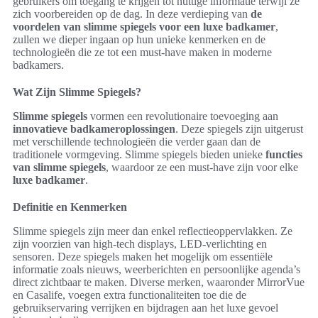
gebruikers om toegang te krijgen tot nuttige informatie terwijl ze
zich voorbereiden op de dag. In deze verdieping van
de
voordelen van slimme spiegels voor een luxe badkamer
,
zullen we dieper ingaan op hun unieke kenmerken en de
technologieën die ze tot een must-have maken in moderne
badkamers.
Wat Zijn Slimme Spiegels?
Slimme spiegels
vormen een revolutionaire toevoeging aan
innovatieve badkameroplossingen
. Deze spiegels zijn uitgerust
met verschillende technologieën die verder gaan dan de
traditionele vormgeving. Slimme spiegels bieden unieke
functies
van slimme spiegels
, waardoor ze een must-have zijn voor elke
luxe badkamer
.
Definitie en Kenmerken
Slimme spiegels zijn meer dan enkel reflectieoppervlakken. Ze
zijn voorzien van high-tech displays, LED-verlichting en
sensoren. Deze spiegels maken het mogelijk om essentiële
informatie zoals nieuws, weerberichten en persoonlijke agenda’s
direct zichtbaar te maken. Diverse merken, waaronder MirrorVue
en Casalife, voegen extra functionaliteiten toe die de
gebruikservaring verrijken en bijdragen aan het luxe gevoel