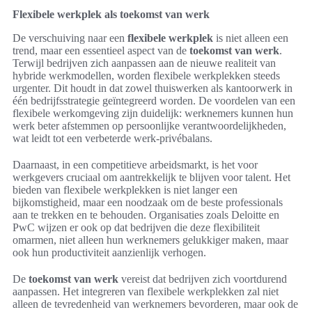
Flexibele werkplek als toekomst van werk
De verschuiving naar een
flexibele werkplek
is niet alleen een
trend, maar een essentieel aspect van de
toekomst van werk
.
Terwijl bedrijven zich aanpassen aan de nieuwe realiteit van
hybride werkmodellen, worden flexibele werkplekken steeds
urgenter. Dit houdt in dat zowel thuiswerken als kantoorwerk in
één bedrijfsstrategie geïntegreerd worden. De voordelen van een
flexibele werkomgeving zijn duidelijk: werknemers kunnen hun
werk beter afstemmen op persoonlijke verantwoordelijkheden,
wat leidt tot een verbeterde werk-privébalans.
Daarnaast, in een competitieve arbeidsmarkt, is het voor
werkgevers cruciaal om aantrekkelijk te blijven voor talent. Het
bieden van flexibele werkplekken is niet langer een
bijkomstigheid, maar een noodzaak om de beste professionals
aan te trekken en te behouden. Organisaties zoals Deloitte en
PwC wijzen er ook op dat bedrijven die deze flexibiliteit
omarmen, niet alleen hun werknemers gelukkiger maken, maar
ook hun productiviteit aanzienlijk verhogen.
De
toekomst van werk
vereist dat bedrijven zich voortdurend
aanpassen. Het integreren van flexibele werkplekken zal niet
alleen de tevredenheid van werknemers bevorderen, maar ook de