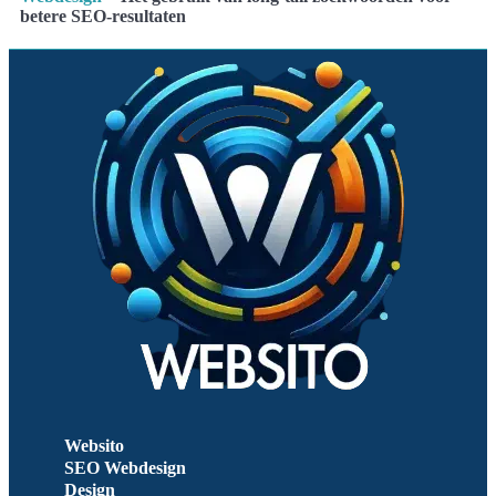
betere SEO-resultaten
Websito
SEO Webdesign
Design