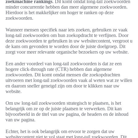
zoekmachine rankings
. Dit komt omdat long-tail zoekwoorden
minder concurrentie hebben dan meer algemene zoekwoorden.
Hierdoor is het makkelijker om hoger te ranken op deze
zoekwoorden.
Wanneer mensen specifiek naar iets zoeken, gebruiken ze vaak
long-tail zoekwoorden om hun zoekopdracht te verfijnen. Door
deze zoekwoorden te gebruiken in uw websitecontent, vergroot u
de kans om gevonden te worden door de juiste doelgroep. Dit
zorgt voor meer relevante organische bezoekers op uw website.
Een ander voordeel van long-tail zoekwoorden is dat ze een
hogere click-through rate (CTR) hebben dan algemene
zoekwoorden. Dit komt omdat mensen die zoekopdrachten
uitvoeren met long-tail zoekwoorden vaak al weten wat ze willen
en daarom sneller geneigd zijn om door te klikken naar uw
website.
Om uw long-tail zoekwoorden strategisch te plaatsen, is het
belangrijk om ze op de juiste plaatsen te verwerken. Dit kan
bijvoorbeeld in de titel van uw pagina, de headers en de inhoud
van uw pagina.
Echter, het is ook belangrijk om ervoor te zorgen dat uw
websitecontent niet te vol staat met long-tail zoekwoorden. Dit