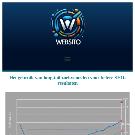
Het gebruik van long-tail zoekwoorden voor betere SEO-
resultaten