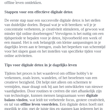
offline leven ontdekken.
Stappen voor een effectieve digitale detox
De eerste stap naar een succesvolle digitale detox is het stellen
van duidelijke doelen. Bepaal wat je wilt bereiken: wil je je
concentratie verbeteren, je creativiteit stimuleren, of gewoon wat
minder tijd online doorbrengen? Vervolgens is het nuttig om een
tijdsperiode te bepalen voor je detox, bijvoorbeeld een week of
een maand. Het is ook belangrijk om kleine aanpassingen in je
dagelijks leven aan te brengen, zoals het beperken van schermtijd
voor het slapen gaan en het instellen van specifieke tijden voor
online activiteiten.
Tips voor digitale detox in je dagelijks leven
Tijdens het proces is het waardevol om offline hobby’s te
verkennen, zoals lezen, wandelen, of het beoefenen van een
creatieve bezigheid. Dit helpt niet alleen om schermen te
vermijden, maar draagt ook bij aan het ontwikkelen van nieuwe
vaardigheden. Door routines te creëren die niet afhankelijk zijn
van technologie, kunnen mensen langzaamaan weer
digitale
balans vinden
, wat leidt tot verbeterde focus, grotere creativiteit,
en tal van
offline leven voordelen.
Een digitale detox hoeft niet
moeilijk te zijn; met de juiste tips en stappen kan iedereen het in