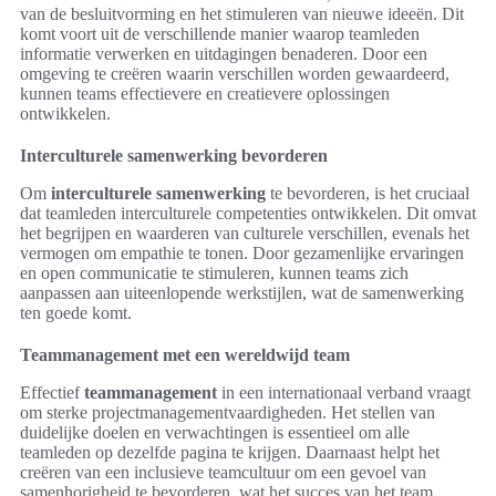
van de besluitvorming en het stimuleren van nieuwe ideeën. Dit
komt voort uit de verschillende manier waarop teamleden
informatie verwerken en uitdagingen benaderen. Door een
omgeving te creëren waarin verschillen worden gewaardeerd,
kunnen teams effectievere en creatievere oplossingen
ontwikkelen.
Interculturele samenwerking bevorderen
Om
interculturele samenwerking
te bevorderen, is het cruciaal
dat teamleden interculturele competenties ontwikkelen. Dit omvat
het begrijpen en waarderen van culturele verschillen, evenals het
vermogen om empathie te tonen. Door gezamenlijke ervaringen
en open communicatie te stimuleren, kunnen teams zich
aanpassen aan uiteenlopende werkstijlen, wat de samenwerking
ten goede komt.
Teammanagement met een wereldwijd team
Effectief
teammanagement
in een internationaal verband vraagt
om sterke projectmanagementvaardigheden. Het stellen van
duidelijke doelen en verwachtingen is essentieel om alle
teamleden op dezelfde pagina te krijgen. Daarnaast helpt het
creëren van een inclusieve teamcultuur om een gevoel van
samenhorigheid te bevorderen, wat het succes van het team