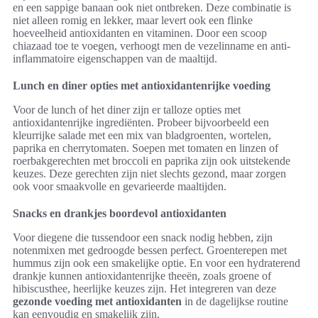
en een sappige banaan ook niet ontbreken. Deze combinatie is
niet alleen romig en lekker, maar levert ook een flinke
hoeveelheid antioxidanten en vitaminen. Door een scoop
chiazaad toe te voegen, verhoogt men de vezelinname en anti-
inflammatoire eigenschappen van de maaltijd.
Lunch en diner opties met antioxidantenrijke voeding
Voor de lunch of het diner zijn er talloze opties met
antioxidantenrijke ingrediënten. Probeer bijvoorbeeld een
kleurrijke salade met een mix van bladgroenten, wortelen,
paprika en cherrytomaten. Soepen met tomaten en linzen of
roerbakgerechten met broccoli en paprika zijn ook uitstekende
keuzes. Deze gerechten zijn niet slechts gezond, maar zorgen
ook voor smaakvolle en gevarieerde maaltijden.
Snacks en drankjes boordevol antioxidanten
Voor diegene die tussendoor een snack nodig hebben, zijn
notenmixen met gedroogde bessen perfect. Groenterepen met
hummus zijn ook een smakelijke optie. En voor een hydraterend
drankje kunnen antioxidantenrijke theeën, zoals groene of
hibiscusthee, heerlijke keuzes zijn. Het integreren van deze
gezonde voeding met antioxidanten
in de dagelijkse routine
kan eenvoudig en smakelijk zijn.