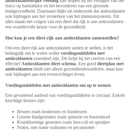
antioxidantenrijke voeding
kan helpen bij het verlagen van het
risico op hartziekten en het bevorderen van een gezonde
huidgezondheid. Daarnaast blijkt uit onderzoek dat antioxidanten
ook bijdragen aan het versterken van het immuunsysteem. Dit
alles maakt het volgen van een dieet dat rijk is aan antioxidanten
een waardevolle keuze voor de gezondheid.
Hoe kun je een dieet rijk aan antioxidanten samenstellen?
Om een dieet rijk aan antioxidanten samen te stellen, is het
belangrijk om te weten welke
voedingsmiddelen met
antioxidanten
essentieel zijn. Dit helpt bij het creëren van een
effectief
Antioxidanten dieet schema
. Een goed
dieetplan met
antioxidanten
biedt niet alleen gezondheidvoordelen, maar kan
ook bijdragen aan een evenwichtiger leven.
Voedingsmiddelen met antioxidanten om op te nemen
Een gevarieerd aanbod van voedingsmiddelen is cruciaal. Enkele
krachtige keuzes zijn:
Bessen zoals bosbessen en frambozen
Groene bladgroenten zoals spinazie en boerenkool
Kruisbloemige groenten zoals broccoli en spruitjes
Noten, met name walnoten en pecannoten