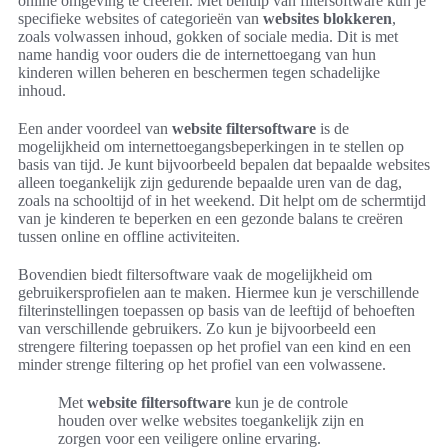
online omgeving te creëren. Met behulp van filtersoftware kun je
specifieke websites of categorieën van
websites blokkeren
,
zoals volwassen inhoud, gokken of sociale media. Dit is met
name handig voor ouders die de internettoegang van hun
kinderen willen beheren en beschermen tegen schadelijke
inhoud.
Een ander voordeel van
website filtersoftware
is de
mogelijkheid om internettoegangsbeperkingen in te stellen op
basis van tijd. Je kunt bijvoorbeeld bepalen dat bepaalde websites
alleen toegankelijk zijn gedurende bepaalde uren van de dag,
zoals na schooltijd of in het weekend. Dit helpt om de schermtijd
van je kinderen te beperken en een gezonde balans te creëren
tussen online en offline activiteiten.
Bovendien biedt filtersoftware vaak de mogelijkheid om
gebruikersprofielen aan te maken. Hiermee kun je verschillende
filterinstellingen toepassen op basis van de leeftijd of behoeften
van verschillende gebruikers. Zo kun je bijvoorbeeld een
strengere filtering toepassen op het profiel van een kind en een
minder strenge filtering op het profiel van een volwassene.
Met
website filtersoftware
kun je de controle
houden over welke websites toegankelijk zijn en
zorgen voor een veiligere online ervaring.