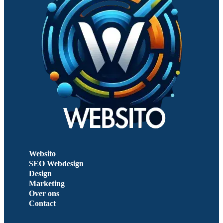
Websito
SEO Webdesign
Design
Marketing
Over ons
Contact