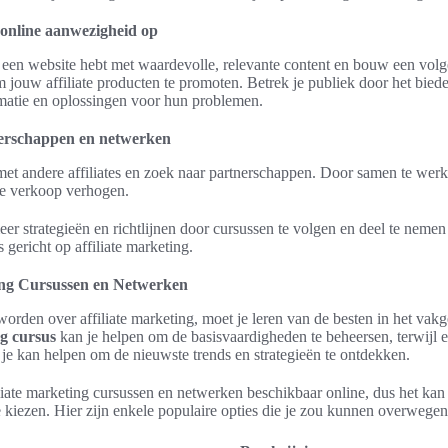
online aanwezigheid op
e een website hebt met waardevolle, relevante content en bouw een vol
 jouw affiliate producten te promoten. Betrek je publiek door het bied
matie en oplossingen voor hun problemen.
erschappen en netwerken
met andere affiliates en zoek naar partnerschappen. Door samen te werk
e verkoop verhogen.
r strategieën en richtlijnen door cursussen te volgen en deel te nemen
gericht op affiliate marketing.
ing Cursussen en Netwerken
 worden over affiliate marketing, moet je leren van de besten in het vak
ng cursus
kan je helpen om de basisvaardigheden te beheersen, terwijl 
je kan helpen om de nieuwste trends en strategieën te ontdekken.
filiate marketing cursussen en netwerken beschikbaar online, dus het ka
e kiezen. Hier zijn enkele populaire opties die je zou kunnen overwegen