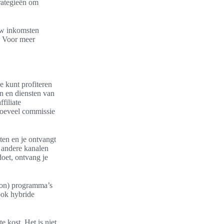
trategieën om
ouw inkomsten
. Voor meer
e kunt profiteren
en en diensten van
filiate
hoeveel commissie
oten en je ontvangt
f andere kanalen
oet, ontvang je
ion) programma’s
ook hybride
e kost. Het is niet