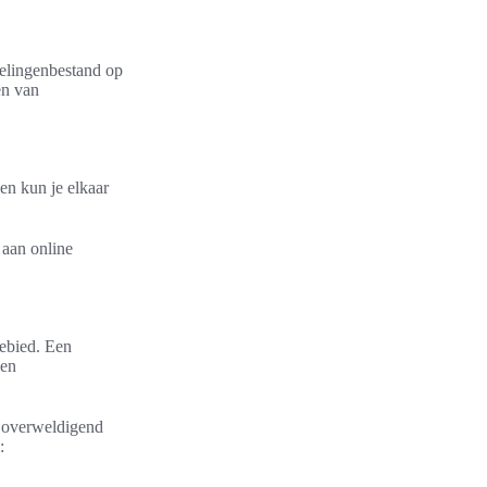
gelingenbestand op
en van
en kun je elkaar
 aan online
gebied. Een
een
n overweldigend
: