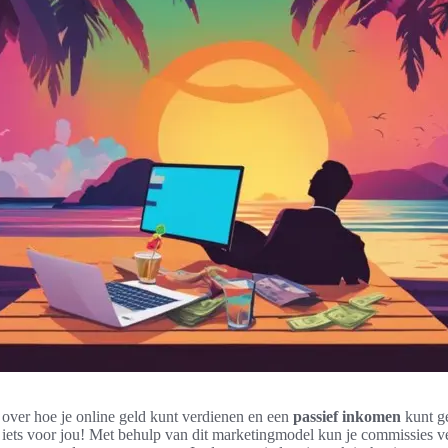
 over hoe je online geld kunt verdienen en een
passief inkomen
kunt g
g iets voor jou! Met behulp van dit marketingmodel kun je commissies 