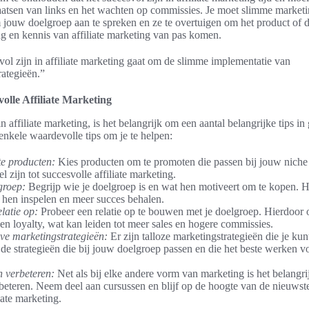
laatsen van links en het wachten op commissies. Je moet slimme marketi
jouw doelgroep aan te spreken en ze te overtuigen om het product of d
ng en kennis van affiliate marketing van pas komen.
vol zijn in affiliate marketing gaat om de slimme implementatie van
rategieën.”
olle Affiliate Marketing
in affiliate marketing, is het belangrijk om een aantal belangrijke tips in
enkele waardevolle tips om je te helpen:
te producten:
Kies producten om te promoten die passen bij jouw niche
el zijn tot succesvolle affiliate marketing.
groep:
Begrijp wie je doelgroep is en wat hen motiveert om te kopen. H
p hen inspelen en meer succes behalen.
latie op:
Probeer een relatie op te bouwen met je doelgroep. Hierdoor 
en loyalty, wat kan leiden tot meer sales en hogere commissies.
eve marketingstrategieën:
Er zijn talloze marketingstrategieën die je ku
de strategieën die bij jouw doelgroep passen en die het beste werken v
en verbeteren:
Net als bij elke andere vorm van marketing is het belangri
rbeteren. Neem deel aan cursussen en blijf op de hoogte van de nieuws
iate marketing.