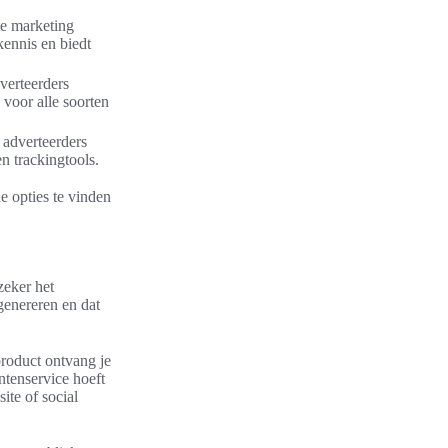
te marketing
kennis en biedt
dverteerders
 voor alle soorten
 adverteerders
n trackingtools.
 opties te vinden
zeker het
genereren en dat
product ontvang je
ntenservice hoeft
ite of social