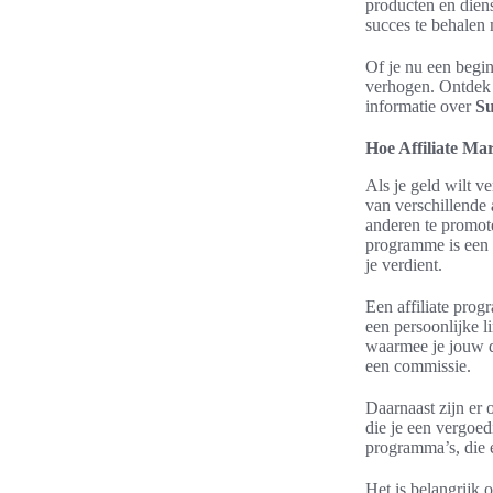
producten en diens
succes te behalen 
Of je nu een begin
verhogen. Ontdek 
informatie over
Su
Hoe Affiliate Ma
Als je geld wilt v
van verschillende
anderen te promot
programme is een 
je verdient.
Een affiliate prog
een persoonlijke l
waarmee je jouw d
een commissie.
Daarnaast zijn er
die je een vergoed
programma’s, die
Het is belangrijk o