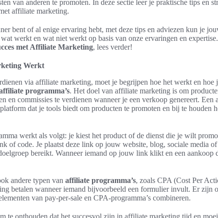
ten van anderen te promoten. In deze sectie leer je praktische tips en s
met affiliate marketing.
ner bent of al enige ervaring hebt, met deze tips en adviezen kun je j
wat werkt en wat niet werkt op basis van onze ervaringen en expertise
cces met Affiliate Marketing
, lees verder!
rketing Werkt
erdienen via affiliate marketing, moet je begrijpen hoe het werkt en hoe j
affiliate programma’s
. Het doel van affiliate marketing is om product
en en commissies te verdienen wanneer je een verkoop genereert. Een af
platform dat je tools biedt om producten te promoten en bij te houden 
ramma werkt als volgt: je kiest het product of de dienst die je wilt prom
ink of code. Je plaatst deze link op jouw website, blog, sociale media o
oelgroep bereikt. Wanneer iemand op jouw link klikt en een aankoop d
 ook andere typen van
affiliate programma’s
, zoals CPA (Cost Per Act
ing betalen wanneer iemand bijvoorbeeld een formulier invult. Er zijn 
 elementen van pay-per-sale en CPA-programma’s combineren.
m te onthouden dat het succesvol zijn in affiliate marketing tijd en moeit