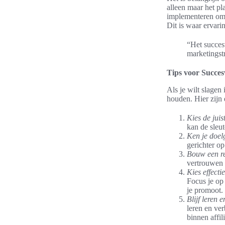
alleen maar het p
implementeren om 
Dit is waar ervari
“Het succes
marketingst
Tips voor Succesv
Als je wilt slagen 
houden. Hier zijn 
Kies de juis
kan de sleut
Ken je doel
gerichter o
Bouw een re
vertrouwen 
Kies effecti
Focus je op 
je promoot.
Blijf leren 
leren en ve
binnen affil