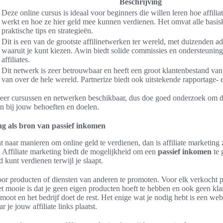
Beschrijving
Deze online cursus is ideaal voor beginners die willen leren hoe affilia
werkt en hoe ze hier geld mee kunnen verdienen. Het omvat alle basis
praktische tips en strategieën.
Dit is een van de grootste affilinetwerken ter wereld, met duizenden a
waaruit je kunt kiezen. Awin biedt solide commissies en ondersteuning
affiliates.
Dit netwerk is zeer betrouwbaar en heeft een groot klantenbestand van
van over de hele wereld. Partnerize biedt ook uitstekende rapportage- e
meer cursussen en netwerken beschikbaar, dus doe goed onderzoek om de
en bij jouw behoeften en doelen.
ing als bron van passief inkomen
t naar manieren om online geld te verdienen, dan is affiliate marketing 
Affiliate marketing biedt de mogelijkheid om een
passief inkomen
te 
d kunt verdienen terwijl je slaapt.
oor producten of diensten van anderen te promoten. Voor elk verkocht 
 mooie is dat je geen eigen producten hoeft te hebben en ook geen kla
omoot en het bedrijf doet de rest. Het enige wat je nodig hebt is een webs
je jouw affiliate links plaatst.