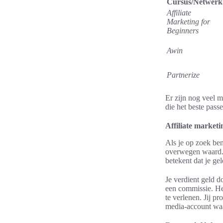
Cursus/Netwerk
Affiliate
Marketing for
Beginners
Awin
Partnerize
Er zijn nog veel 
die het beste pass
Affiliate market
Als je op zoek ben
overwegen waard. 
betekent dat je gel
Je verdient geld d
een commissie. Het
te verlenen. Jij pr
media-account waar 