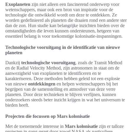
Exoplaneten
zijn niet alleen een fascinerend onderwerp voor
wetenschappers, maar ook een bron van inspiratie voor de
technologie die ontwikkeld wordt om deze te ontdekken. Ze
worden gedefinieerd als planeten die draaien rond een andere ster
dan de zon. Hun studie kan belangrijke inzichten bieden over de
omstandigheden die leven kunnen ondersteunen, hetgeen van
essentieel belang is voor toekomstige kolonisatie-inspanningen.
Technologische vooruitgang in de identificatie van nieuwe
planeten
Dankzij
technologische vooruitgang
, zoals de Transit Method
en de Radial Velocity Method, zijn astronomen in staat om de
aanwezigheid van exoplaneten te identificeren en te
karakteriseren. Deze methoden hebben geleid tot een explosie
van nieuwe
ontdekkingen
en helpen wetenschappers bij het
begrijpen van de samenstelling en atmosfeer van deze verre
planeten. Door deze technieken te blijven verfijnen, kunnen
onderzoekers steeds beter inzicht krijgen in wat het universum te
bieden heeft.
Projecten die focussen op Mars kolonisatie
Met de toenemende interesse in
Mars kolonisatie
zijn er talloze
projecten in gang gezet door zowel NASA als particuliere