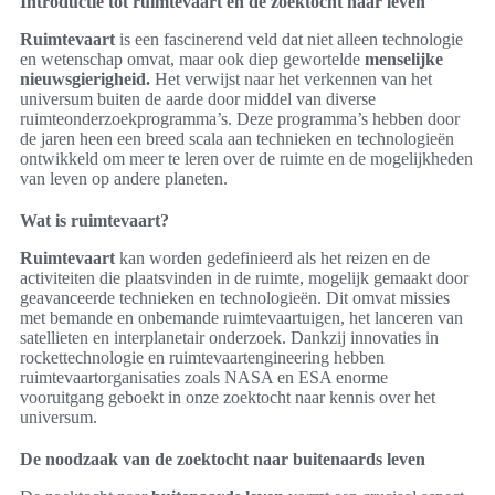
Introductie tot ruimtevaart en de zoektocht naar leven
Ruimtevaart
is een fascinerend veld dat niet alleen technologie
en wetenschap omvat, maar ook diep gewortelde
menselijke
nieuwsgierigheid.
Het verwijst naar het verkennen van het
universum buiten de aarde door middel van diverse
ruimteonderzoekprogramma’s. Deze programma’s hebben door
de jaren heen een breed scala aan technieken en technologieën
ontwikkeld om meer te leren over de ruimte en de mogelijkheden
van leven op andere planeten.
Wat is ruimtevaart?
Ruimtevaart
kan worden gedefinieerd als het reizen en de
activiteiten die plaatsvinden in de ruimte, mogelijk gemaakt door
geavanceerde technieken en technologieën. Dit omvat missies
met bemande en onbemande ruimtevaartuigen, het lanceren van
satellieten en interplanetair onderzoek. Dankzij innovaties in
rockettechnologie en ruimtevaartengineering hebben
ruimtevaartorganisaties zoals NASA en ESA enorme
vooruitgang geboekt in onze zoektocht naar kennis over het
universum.
De noodzaak van de zoektocht naar buitenaards leven