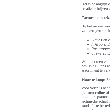
Het is belangrijk 
creatief schrijven
Factoren om reke
Bij het maken van
van een pen
die i
Grip:
Een co
Inktsoort:
De
Puntgrootte
Ontwerp:
Ee
Wanneer men ee
beslissing. Pens 
assortiment te ver
Waar te koop: Sc
Voor velen is het 
pennen online
of 
Populaire platfor
technische schrijfg
aandacht te beste