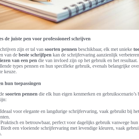
s de juiste pen voor professioneel schrijven
chrijven zijn er tal van
soorten pennen
beschikbaar, elk met unieke
to
zen van de
beste schrijfpen
kan de schrijfervaring aanzienlijk verbeteren
kiezen van een pen
die van invloed zijn op het gebruik en het resultaat.
llende types pennen en hun specifieke gebruik, evenals belangrijke ove
te keuze.
en hun toepassingen
nde
soorten pennen
die elk hun eigen kenmerken en gebruikscenario’s 
ijn:
Ideaal voor elegante en langdurige schrijfervaring, vaak gebruikt bij h
nten.
Praktisch en betrouwbaar, perfect voor dagelijks gebruik vanwege hun 
Biedt een vloeiende schrijfervaring met levendige kleuren, vaak gebruik
.