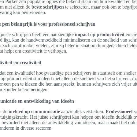
en Parker zijn populaire opties die bekend staan om hun kwaliteit en b
om niet alleen de
beste schrijfpen
te selecteren, maar ook om te begrij
rvaring kan beïnvloeden.
pen belangrijk is voor professioneel schrijven
juiste schrijfpen heeft een aanzienlijke
impact op productiviteit
en cre
d ligt, kan de handvermoeidheid minimaliseren en de snelheid van schr
 zich comfortabel voelen, zijn zij beter in staat om hun gedachten helde
at helpt om creativiteit te verhogen.
viteit en creativiteit
at een kwalitatief hoogwaardige pen schrijvers in staat stelt om sneller 
 op productiviteit stimuleert niet alleen de snelheid van het schrijven, 
oor een pen te kiezen die hen aanspreekt, kunnen schrijvers zich vrijer u
en zonder belemmeringen.
nicatie en ontwikkeling van ideeën
n de
invloed op communicatie
aanzienlijk versterken.
Professioneel s
tuigingskracht. Het juiste schrijfgerei kan helpen om ideeën duidelijk o
it bevordert niet alleen de ontwikkeling van ideeën, maar maakt het oo
anderen in diverse sectoren.