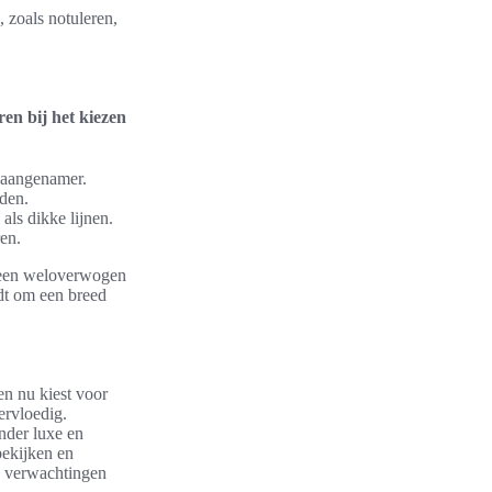
, zoals notuleren,
ren bij het kiezen
 aangenamer.
eden.
 als dikke lijnen.
ren.
 een weloverwogen
dt om een breed
en nu kiest voor
vervloedig.
nder luxe en
bekijken en
e verwachtingen