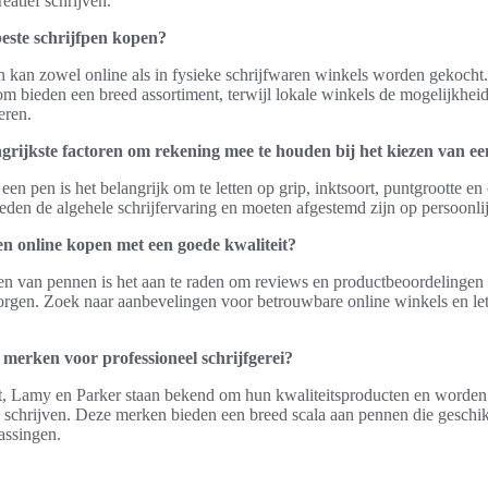
reatief schrijven.
este schrijfpen kopen?
n kan zowel online als in fysieke schrijfwaren winkels worden gekocht.
 bieden een breed assortiment, terwijl lokale winkels de mogelijkhei
eren.
ngrijkste factoren om rekening mee te houden bij het kiezen van e
 een pen is het belangrijk om te letten op grip, inktsoort, puntgrootte e
eden de algehele schrijfervaring en moeten afgestemd zijn op persoonli
n online kopen met een goede kwaliteit?
pen van pennen is het aan te raden om reviews en productbeoordelingen
borgen. Zoek naar aanbevelingen voor betrouwbare online winkels en let
 merken voor professioneel schrijfgerei?
t, Lamy en Parker staan bekend om hun kwaliteitsproducten en worde
 schrijven. Deze merken bieden een breed scala aan pennen die geschik
assingen.