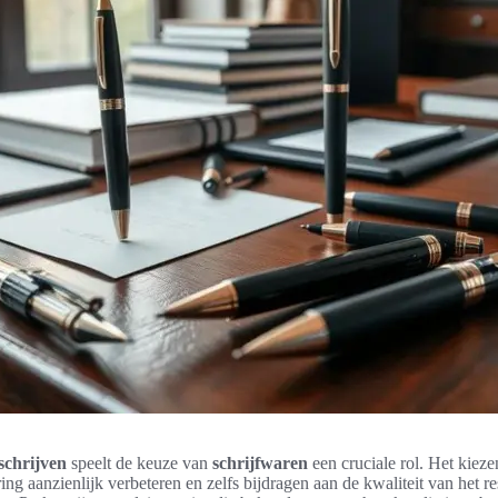
 schrijven
speelt de keuze van
schrijfwaren
een cruciale rol. Het kieze
ring aanzienlijk verbeteren en zelfs bijdragen aan de kwaliteit van het r