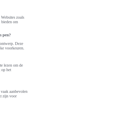
 Websites zoals
d bieden om
en pen?
n ontwerp. Deze
jke voorkeuren.
 te lezen om de
 op het
n vaak aanbevolen
t zijn voor