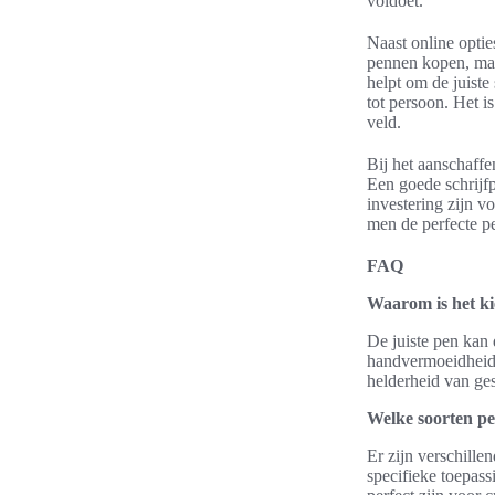
voldoet.
Naast online optie
pennen kopen, maar
helpt om de juiste
tot persoon. Het i
veld.
Bij het aanschaff
Een goede schrijf
investering zijn v
men de perfecte pe
FAQ
Waarom is het kie
De juiste pen kan 
handvermoeidheid, 
helderheid van ge
Welke soorten pe
Er zijn verschille
specifieke toepass