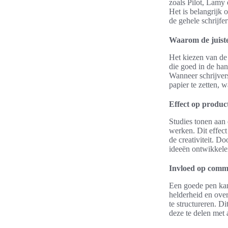
zoals Pilot, Lamy 
Het is belangrijk 
de gehele schrijfe
Waarom de juiste 
Het kiezen van de 
die goed in de han
Wanneer schrijvers
papier te zetten, w
Effect op producti
Studies tonen aan d
werken. Dit effect
de creativiteit. D
ideeën ontwikkel
Invloed op commu
Een goede pen ka
helderheid en over
te structureren. D
deze te delen met 