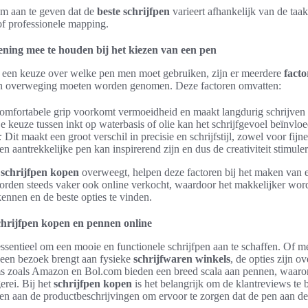
om aan te geven dat de
beste schrijfpen
varieert afhankelijk van de taak
 of professionele mapping.
ning mee te houden bij het kiezen van een pen
 een keuze over welke pen men moet gebruiken, zijn er meerdere
facto
n overweging moeten worden genomen. Deze factoren omvatten:
mfortabele grip voorkomt vermoeidheid en maakt langdurig schrijven
 keuze tussen inkt op waterbasis of olie kan het schrijfgevoel beïnvlo
:
Dit maakt een groot verschil in precisie en schrijfstijl, zowel voor fijne
n aantrekkelijke pen kan inspirerend zijn en dus de creativiteit stimule
n
schrijfpen kopen
overweegt, helpen deze factoren bij het maken van
worden steeds vaker ook online verkocht, waardoor het makkelijker wor
kennen en de beste opties te vinden.
hrijfpen kopen en pennen online
essentieel om een mooie en functionele schrijfpen aan te schaffen. Of m
een bezoek brengt aan fysieke
schrijfwaren winkels
, de opties zijn o
ms zoals Amazon en Bol.com bieden een breed scala aan pennen, waaro
erei. Bij het
schrijfpen kopen
is het belangrijk om de klantreviews te 
den aan de productbeschrijvingen om ervoor te zorgen dat de pen aan d