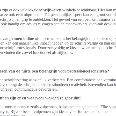
s zijn er ook vele lokale
schrijfwaren winkels
beschikbaar. Hier kan me
 ze ook echt uitproberen. Dit persoonlijke aspect kan een groot voorde
 schrijfstijl en grip te ontdekken. Het gevoel van een pen kan immers v
s ook handig om advies te vragen aan de medewerkers, die vaak deskund
en van
pennen online
of in een winkel is het belangrijk om te letten op k
pen kan een aanzienlijke impact hebben op de schrijfervaring en kan ee
oor schrijfprofessionals. Door zorgvuldig te kiezen waar men zijn schrij
n vinden die zowel functioneel als stijlvol is.
zen van de juiste pen belangrijk voor professioneel schrijven?
de schrijfervaring aanzienlijk verbeteren. Een comfortabele pen vermin
verhoogt de schrijfsnelheid en stimuleert creativiteit. Bovendien kan 
schreven communicatie bevorderen.
nnen zijn er en waarvoor worden ze gebruikt?
nde soorten pennen zoals vulpennen, balpennen en gelpennen. Elke soort
ingen. Bijvoorbeeld, vulpennen zijn ideaal voor formelere documenten,