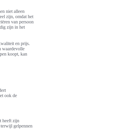
n niet alleen
el zijn, omdat het
ariëren van persoon
ig zijn in het
waliteit en prijs.
n waardevolle
fpen koopt, kan
dert
het ook de
 heeft zijn
 terwijl gelpennen