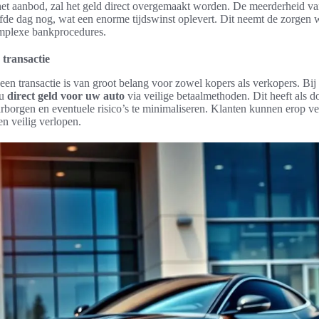
et aanbod, zal het geld direct overgemaakt worden. De meerderheid van
lfde dag nog, wat een enorme tijdswinst oplevert. Dit neemt de zorgen 
mplexe bankprocedures.
 transactie
een transactie is van groot belang voor zowel kopers als verkopers. Bi
 u
direct geld voor uw auto
via veilige betaalmethoden. Dit heeft als d
rborgen en eventuele risico’s te minimaliseren. Klanten kunnen erop v
en veilig verlopen.