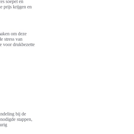
es soepel en
 prijs krijgen en
 maken om deze
e stress van
e voor drukbezette
andeling bij de
enodigde stappen,
urig