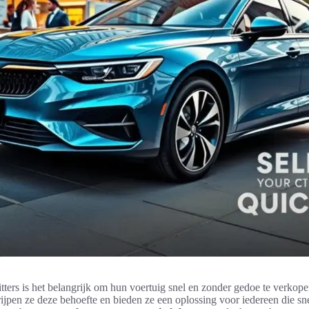
tters is het belangrijk om hun voertuig snel en zonder gedoe te verkope
ijpen ze deze behoefte en bieden ze een oplossing voor iedereen die sne