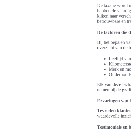
De taxatie wordt u
hebben de vaardig
kijken naar versch
betrouwbare en tra
De factoren die 
Bij het bepalen v
overzicht van de b
Leeftijd van
Kilometerst
Merk en mo
Onderhouds
Elk van deze facto
nemen bij de
grat
Ervaringen van 
Tevreden klante
waardevolle inzich
Testimonials en 