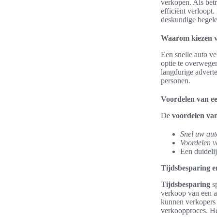
verkopen. Als be
efficiënt verloopt
deskundige begelei
Waarom kiezen vo
Een snelle auto v
optie te overwegen
langdurige advert
personen.
Voordelen van ee
De
voordelen van
Snel uw aut
Voordelen v
Een duideli
Tijdsbesparing 
Tijdsbesparing
sp
verkoop van een a
kunnen verkopers 
verkoopproces. H