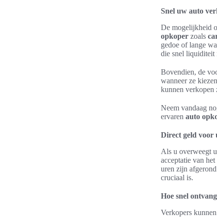
Snel uw auto ve
De mogelijkheid om
opkoper
zoals
ca
gedoe of lange wac
die snel liquiditeit
Bovendien, de voo
wanneer ze kiezen 
kunnen verkopen z
Neem vandaag nog
ervaren
auto opk
Direct geld voor
Als u overweegt u
acceptatie van he
uren zijn afgeron
cruciaal is.
Hoe snel ontvang
Verkopers kunnen 