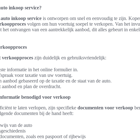
uto inkoop service?
e
auto inkoop service
is ontworpen om snel en eenvoudig te zijn. Kope
erkoopproces
volgen om hun voertuig soepel te verkopen. Van het invu
ot het ontvangen van een aantrekkelijk aanbod, dit alles gebeurt in enk
erkoopproces
t verkoopproces
zijn duidelijk en gebruiksvriendelijk:
ste informatie in het online formulier in.
spraak voor taxatie van uw voertuig.
 aanbod gebaseerd op de taxatie en de staat van de auto.
t aanbod en plan de overdracht.
nformatie benodigd voor verkoop
ciënt te laten verlopen, zijn specifieke
documenten voor verkoop
ben
olgende documenten bij de hand heeft:
ijs van de auto
geschiedenis
edocumenten, zoals een paspoort of rijbewijs