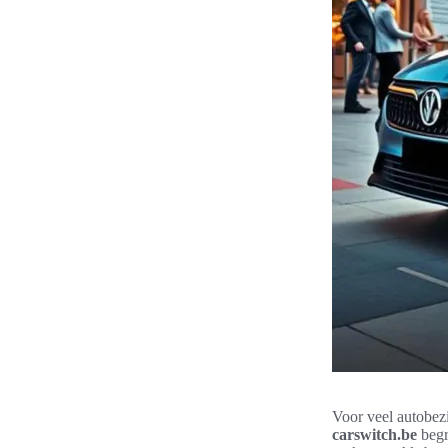
Voor veel autobezi
carswitch.be
begr