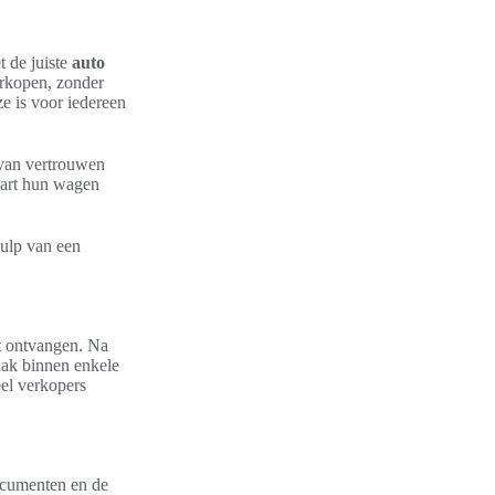
t de juiste
auto
erkopen, zonder
e is voor iedereen
 van vertrouwen
 hart hun wagen
hulp van een
nt ontvangen. Na
aak binnen enkele
eel verkopers
ocumenten en de