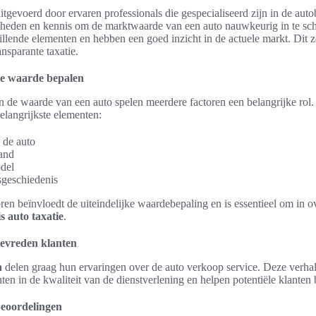
itgevoerd door ervaren professionals die gespecialiseerd zijn in de autob
heden en kennis om de marktwaarde van een auto nauwkeurig in te sch
illende elementen en hebben een goed inzicht in de actuele markt. Dit 
nsparante taxatie.
de waarde bepalen
an de waarde van een auto spelen meerdere factoren een belangrijke rol
elangrijkste elementen:
 de auto
and
del
geschiedenis
ren beïnvloedt de uiteindelijke waardebepaling en is essentieel om in 
is auto taxatie
.
tevreden klanten
n
delen graag hun ervaringen over de auto verkoop service. Deze verha
ten in de kwaliteit van de dienstverlening en helpen potentiële klanten 
beoordelingen