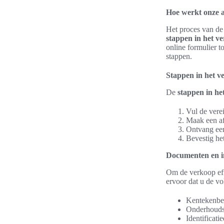
Hoe werkt onze a
Het proces van d
stappen in het v
online formulier t
stappen.
Stappen in het v
De
stappen in he
Vul de verei
Maak een af
Ontvang een
Bevestig he
Documenten en i
Om de verkoop effi
ervoor dat u de v
Kentekenbew
Onderhouds
Identificati