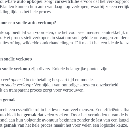
trouwbare
auto opkoper
zorgt
carswitch.be
ervoor dat het verkoopproc
. Klanten kunnen hun auto vandaag nog verkopen, waarbij ze een eerlijke
ding tijdens het hele proces.
or een snelle auto verkoop?
erkoop biedt tal van voordelen, die het voor veel mensen aantrekkelijk
. Het proces stelt verkopers in staat om snel geld te ontvangen zonder d
enties of ingewikkelde onderhandelingen. Dit maakt het een ideale keuz
n snelle verkoop
 snelle verkoop
zijn divers. Enkele belangrijke punten zijn:
o verkopen:
Directe betaling bespaart tijd en moeite.
an snelle verkoop:
Vermijden van onnodige stress en onzekerheid.
jk en transparant proces zorgt voor vertrouwen.
en gemak
eelt een essentiële rol in het leven van veel mensen. Een efficiënte afh
uto biedt het
gemak
dat velen zoeken. Door het verminderen van de b
snel aan hun volgende avontuur beginnen zonder de last van een langd
et
gemak
van het hele proces maakt het voor velen een logische keuze.