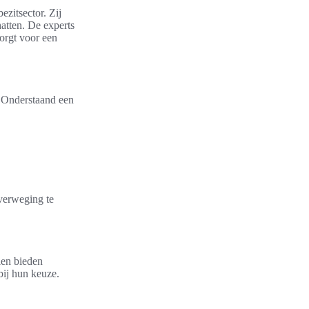
ezitsector. Zij
atten. De experts
zorgt voor een
. Onderstaand een
overweging te
len bieden
bij hun keuze.