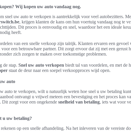
rkopen? Wij kopen uw auto vandaag nog.
 snel uw auto te verkopen is aantrekkelijk voor veel autobezitters. Me
rswitch.be
, krijgen klanten de kans om hun voertuig vandaag nog te v
httijden. Dit proces is eenvoudig en snel, waardoor het een ideale keuz
 nodig heeft.
rdelen van een snelle verkoop zijn talrijk. Klanten ervaren een gevoel
voor een betrouwbare partner. Dit zorgt ervoor dat zij met een gerust
onder zich zorgen te maken over toekomstige problemen.
 de stap.
Snel uw auto verkopen
biedt tal van voordelen, en met de 
oper
staat de deur naar een soepel verkoopproces wijd open.
 uw auto
w auto te verkopen, wilt u natuurlijk weten hoe snel u uw betaling ku
t aanbod ontvangt u vrijwel meteen een bevestiging en het proces kan v
d. Dit zorgt voor een ongekende
snelheid van betaling
, iets wat voor v
t u uw betaling?
rekenen op een snelle afhandeling. Na het inleveren van de vereiste d