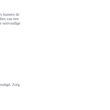
rs kunnen de
llen van een
ele eenvoudige
odigd. Zorg