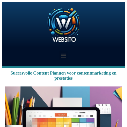
Succesvolle Content Plannen voor contentmarketing en
prestaties