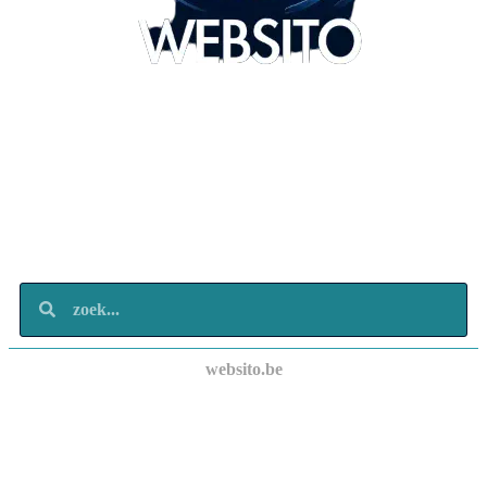
Websito
SEO Webdesign
Design
Marketing
Over ons
Contact
websito.be