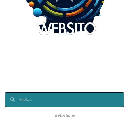
Websito
SEO Webdesign
Design
Marketing
Over ons
Contact
websito.be