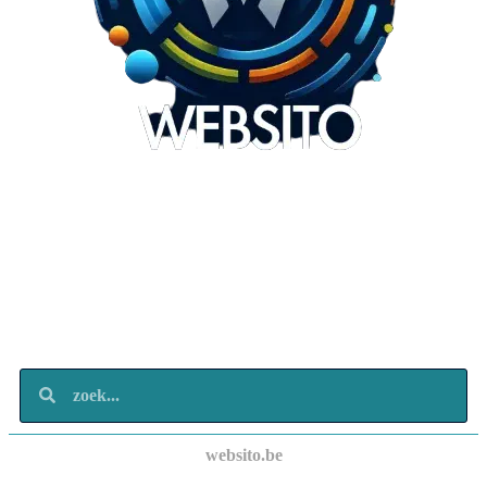
Websito
SEO Webdesign
Design
Marketing
Over ons
Contact
websito.be