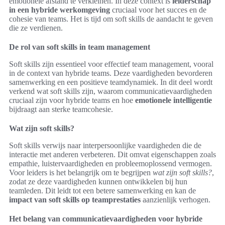
emotionele afstand te verkleinen. In deze context is
leiderschap
in een hybride werkomgeving
cruciaal voor het succes en de
cohesie van teams. Het is tijd om soft skills de aandacht te geven
die ze verdienen.
De rol van soft skills in team management
Soft skills zijn essentieel voor effectief team management, vooral
in de context van hybride teams. Deze vaardigheden bevorderen
samenwerking en een positieve teamdynamiek. In dit deel wordt
verkend wat soft skills zijn, waarom communicatievaardigheden
cruciaal zijn voor hybride teams en hoe
emotionele intelligentie
bijdraagt aan sterke teamcohesie.
Wat zijn soft skills?
Soft skills verwijs naar interpersoonlijke vaardigheden die de
interactie met anderen verbeteren. Dit omvat eigenschappen zoals
empathie, luistervaardigheden en probleemoplossend vermogen.
Voor leiders is het belangrijk om te begrijpen
wat zijn soft skills?
,
zodat ze deze vaardigheden kunnen ontwikkelen bij hun
teamleden. Dit leidt tot een betere samenwerking en kan de
impact van soft skills op teamprestaties
aanzienlijk verhogen.
Het belang van communicatievaardigheden voor hybride