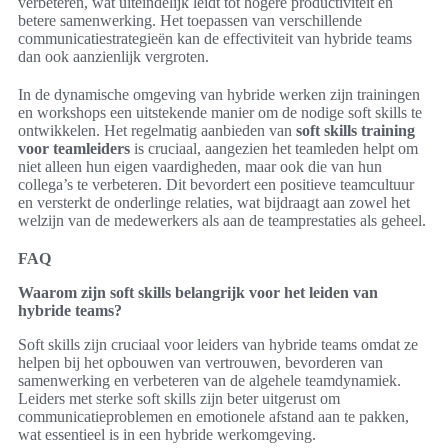
verbeteren, wat uiteindelijk leidt tot hogere productiviteit en
betere samenwerking. Het toepassen van verschillende
communicatiestrategieën kan de effectiviteit van hybride teams
dan ook aanzienlijk vergroten.
In de dynamische omgeving van hybride werken zijn trainingen
en workshops een uitstekende manier om de nodige soft skills te
ontwikkelen. Het regelmatig aanbieden van
soft skills training
voor teamleiders
is cruciaal, aangezien het teamleden helpt om
niet alleen hun eigen vaardigheden, maar ook die van hun
collega’s te verbeteren. Dit bevordert een positieve teamcultuur
en versterkt de onderlinge relaties, wat bijdraagt aan zowel het
welzijn van de medewerkers als aan de teamprestaties als geheel.
FAQ
Waarom zijn soft skills belangrijk voor het leiden van
hybride teams?
Soft skills zijn cruciaal voor leiders van hybride teams omdat ze
helpen bij het opbouwen van vertrouwen, bevorderen van
samenwerking en verbeteren van de algehele teamdynamiek.
Leiders met sterke soft skills zijn beter uitgerust om
communicatieproblemen en emotionele afstand aan te pakken,
wat essentieel is in een hybride werkomgeving.