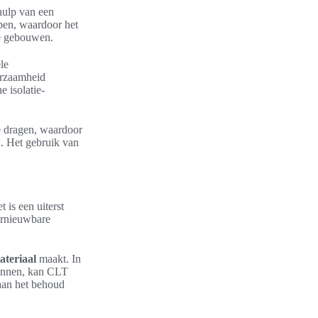
hulp van een
pen, waardoor het
le gebouwen.
ele
urzaamheid
 isolatie-
e dragen, waardoor
. Het gebruik van
 is een uiterst
ernieuwbare
teriaal
maakt. In
ronnen, kan CLT
aan het behoud