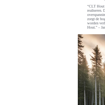
“CLT Hout h
realiseren.
overspannin
zorgt de ho
worden verl
Hout.” – Ja