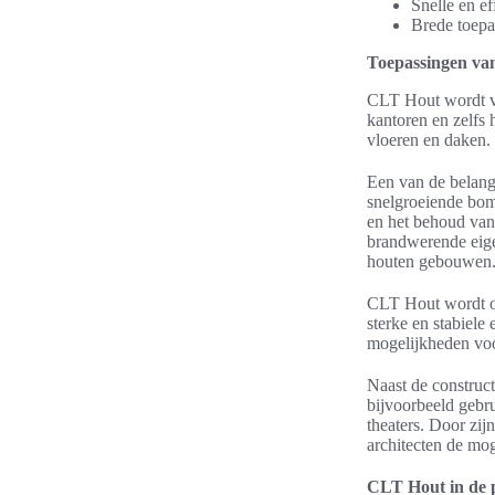
Snelle en ef
Brede toepa
Toepassingen v
CLT Hout wordt ve
kantoren en zelfs
vloeren en daken.
Een van de belang
snelgroeiende bom
en het behoud van 
brandwerende eige
houten gebouwen
CLT Hout wordt oo
sterke en stabiele
mogelijkheden voo
Naast de construc
bijvoorbeeld gebru
theaters. Door zi
architecten de mo
CLT Hout in de 