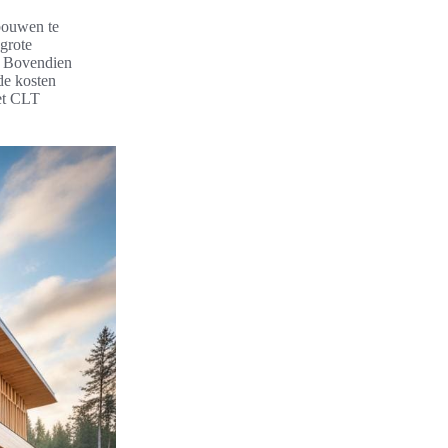
ebouwen te
grote
. Bovendien
de kosten
met CLT