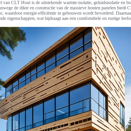
l van CLT Hout is de uitstekende warmte-isolatie, geluidsisolatie en 
nwege de dikte en constructie van de massieve houten panelen biedt 
tie, waardoor energie-efficiëntie in gebouwen wordt bevorderd. Daarna
ende eigenschappen, wat bijdraagt aan een comfortabele en rustige leef