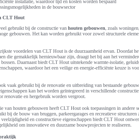
ficiënte installatie, waardoor tijd en kosten worden bespaard
ssingsmogelijkheden in de bouwsector
an CLT Hout
el gebruikt bij de constructie van
houten gebouwen
, zoals woningen
 hoge gebouwen. Het kan worden gebruikt voor zowel structurele eleme
rijkste voordelen van CLT Hout is de duurzaamheid ervan. Doordat het
en die gemakkelijk hernieuwbaar zijn, draagt het bij aan het verminde
bossen. Daarnaast biedt CLT Hout uitstekende warmte-isolatie, geluids
nschappen, waardoor het een veilige en energie-efficiënte keuze is v
.
k vaak gebruikt bij de renovatie en uitbreiding van bestaande gebou
 eigenschappen kan het worden geïntegreerd in verschillende constructi
r renovatie en hergebruik worden vergroot.
tie van houten gebouwen heeft CLT Hout ook toepassingen in andere s
ikt bij de bouw van bruggen, parkeergarages en recreatieve structuren 
jn veelzijdigheid en constructieve eigenschappen biedt CLT Hout ontwer
gelijkheid om innovatieve en duurzame bouwprojecten te realiseren.
praktijk