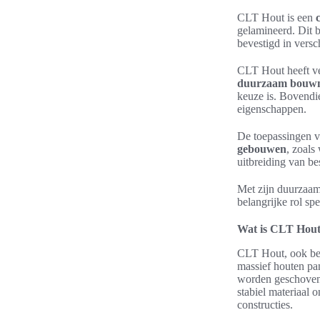
CLT Hout is een
gelamineerd. Dit 
bevestigd in versc
CLT Hout heeft ver
duurzaam bouwm
keuze is. Bovendi
eigenschappen.
De toepassingen v
gebouwen
, zoals
uitbreiding van b
Met zijn duurzaamh
belangrijke rol sp
Wat is CLT Hou
CLT Hout, ook be
massief houten pan
worden geschoven 
stabiel materiaal
constructies.