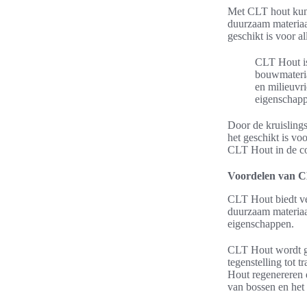
Met CLT hout kunn
duurzaam materiaa
geschikt is voor a
CLT Hout i
bouwmateria
en milieuvri
eigenschapp
Door de kruisling
het geschikt is v
CLT Hout in de con
Voordelen van 
CLT Hout biedt ver
duurzaam materiaal
eigenschappen.
CLT Hout wordt g
tegenstelling tot 
Hout regenereren 
van bossen en het