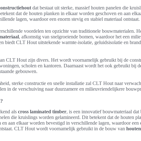
constructiehout
dat bestaat uit sterke, massief houten panelen die krui
betekent dat de houten planken in elkaar worden geschoven en aan elk
hillende lagen, waardoor een enorm stevig en stabiel materiaal ontstaat.
schillende voordelen ten opzichte van traditionele bouwmaterialen. He
ateriaal
, afkomstig van snelgroeiende bomen, waardoor het een milie
en biedt CLT Hout uitstekende warmte-isolatie, geluidsisolatie en bra
an CLT Hout zijn divers. Het wordt voornamelijk gebruikt bij de const
 woningen, scholen en kantoren. Daarnaast wordt het ook gebruikt bij d
estaande gebouwen.
eid, sterke constructie en snelle installatie zal CLT Hout naar verwac
elen in de verschuiving naar duurzamere en milieuvriendelijkere bouwpr
t?
kend als
cross laminated timber
, is een innovatief bouwmateriaal dat b
elen die kruislings worden gelamineerd. Dit betekent dat de houten pl
en aan elkaar worden bevestigd in verschillende lagen, waardoor een 
 ontstaat. CLT Hout wordt voornamelijk gebruikt in de bouw van
houte