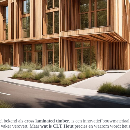
l bekend als
cross laminated timber
, is een innovatief bouwmateriaal
 vaker verovert. Maar
wat is CLT Hout
precies en waarom wordt het s