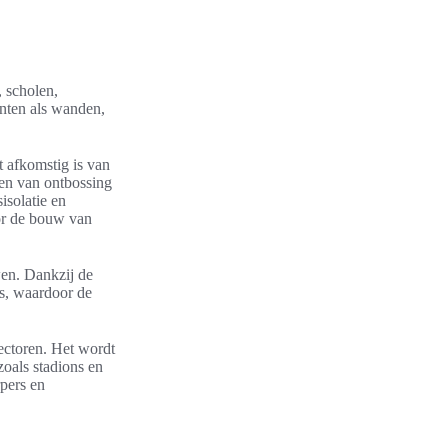
, scholen,
nten als wanden,
 afkomstig is van
ren van ontbossing
isolatie en
oor de bouw van
wen. Dankzij de
es, waardoor de
ectoren. Het wordt
zoals stadions en
pers en