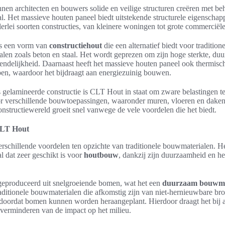
en architecten en bouwers solide en veilige structuren creëren met be
l. Het massieve houten paneel biedt uitstekende structurele eigenschap
llerlei soorten constructies, van kleinere woningen tot grote commercië
s een vorm van
constructiehout
die een alternatief biedt voor tradition
len zoals beton en staal. Het wordt geprezen om zijn hoge sterkte, du
endelijkheid. Daarnaast heeft het massieve houten paneel ook thermische
en, waardoor het bijdraagt aan energiezuinig bouwen.
s gelamineerde constructie is CLT Hout in staat om zware belastingen t
oor verschillende bouwtoepassingen, waaronder muren, vloeren en daken
structiewereld groeit snel vanwege de vele voordelen die het biedt.
CLT Hout
schillende voordelen ten opzichte van traditionele bouwmaterialen. Het
 dat zeer geschikt is voor
houtbouw
, dankzij zijn duurzaamheid en h
eproduceerd uit snelgroeiende bomen, wat het een
duurzaam bouwma
traditionele bouwmaterialen die afkomstig zijn van niet-hernieuwbare b
doordat bomen kunnen worden heraangeplant. Hierdoor draagt het bij 
 verminderen van de impact op het milieu.