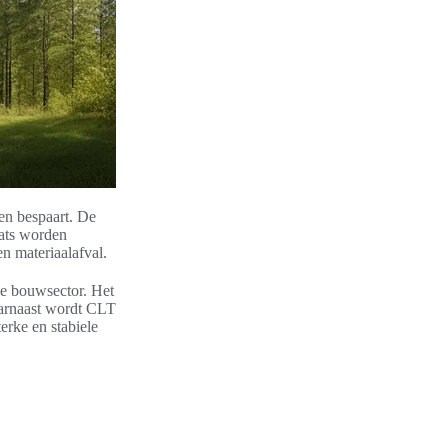
en bespaart. De
ats worden
n materiaalafval.
de bouwsector. Het
aarnaast wordt CLT
erke en stabiele