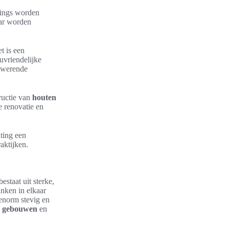
slings worden
aar worden
t is een
uvriendelijke
ndwerende
ructie van
houten
e renovatie en
hting een
aktijken.
estaat uit sterke,
anken in elkaar
enorm stevig en
n gebouwen
en