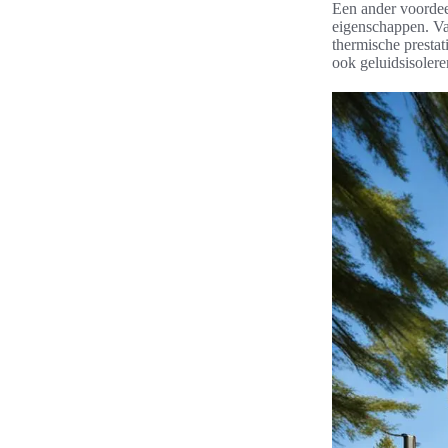
Een ander voordee
eigenschappen. Va
thermische presta
ook geluidsisoler