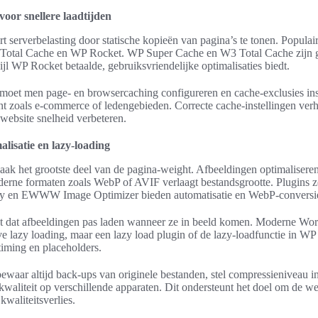
voor snellere laadtijden
 serverbelasting door statische kopieën van pagina’s te tonen. Populai
Total Cache en WP Rocket. WP Super Cache en W3 Total Cache zijn g
ijl WP Rocket betaalde, gebruiksvriendelijke optimalisaties biedt.
 moet men page- en browsercaching configureren en cache-exclusies ins
t zoals e-commerce of ledengebieden. Correcte cache-instellingen ver
 website snelheid verbeteren.
lisatie en lazy-loading
ak het grootste deel van de pagina-weight. Afbeeldingen optimalisere
erne formaten zoals WebP of AVIF verlaagt bestandsgrootte. Plugins 
ify en EWWW Image Optimizer bieden automatisatie en WebP-conversi
t dat afbeeldingen pas laden wanneer ze in beeld komen. Moderne Wor
e lazy loading, maar een lazy load plugin of de lazy-loadfunctie in WP
timing en placeholders.
bewaar altijd back-ups van originele bestanden, stel compressieniveau in
dkwaliteit op verschillende apparaten. Dit ondersteunt het doel om de we
kwaliteitsverlies.