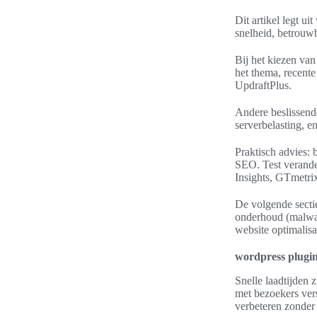
Dit artikel legt u
snelheid, betrouwb
Bij het kiezen van
het thema, recent
UpdraftPlus.
Andere beslissende
serverbelasting, 
Praktisch advies: 
SEO. Test verande
Insights, GTmetri
De volgende sectie
onderhoud (malwar
website optimalisa
wordpress plugins
Snelle laadtijden 
met bezoekers vers
verbeteren zonder d