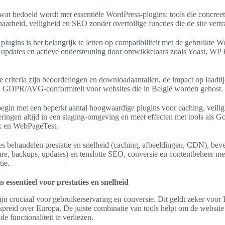
it wat bedoeld wordt met essentiële WordPress-plugins: tools die concree
aarheid, veiligheid en SEO zonder overtollige functies die de site vertr
 plugins is het belangrijk te letten op compatibiliteit met de gebruikte 
e updates en actieve ondersteuning door ontwikkelaars zoals Yoast, WP 
 criteria zijn beoordelingen en downloadaantallen, de impact op laadti
en GDPR/AVG-conformiteit voor websites die in België worden gehost.
begin met een beperkt aantal hoogwaardige plugins voor caching, veili
ringen altijd in een staging-omgeving en meet effecten met tools als 
x en WebPageTest.
s behandelen prestatie en snelheid (caching, afbeeldingen, CDN), beve
e, backups, updates) en tenslotte SEO, conversie en contentbeheer me
tie.
 essentieel voor prestaties en snelheid
zijn cruciaal voor gebruikerservaring en conversie. Dit geldt zeker voor
preid over Europa. De juiste combinatie van tools helpt om de website
e functionaliteit te verliezen.