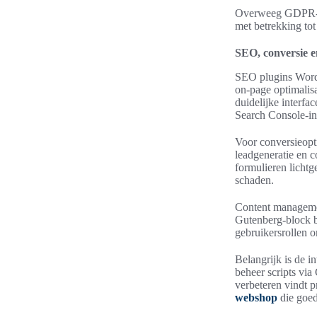
Overweeg GDPR-com
met betrekking tot
SEO, conversie e
SEO plugins WordP
on-page optimalis
duidelijke interfa
Search Console-int
Voor conversieopt
leadgeneratie en 
formulieren lichtg
schaden.
Content managemen
Gutenberg-block bi
gebruikersrollen 
Belangrijk is de i
beheer scripts vi
verbeteren vindt p
webshop
die goed