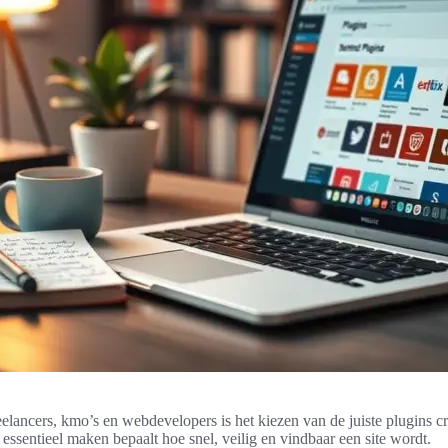
elancers, kmo’s en webdevelopers is het kiezen van de juiste plugins cr
essentieel maken bepaalt hoe snel, veilig en vindbaar een site wordt.