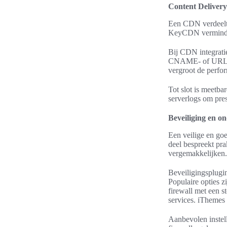
Content Deliver
Een CDN verdeelt 
KeyCDN vermindere
Bij CDN integrati
CNAME- of URL-co
vergroot de perfor
Tot slot is meetb
serverlogs om prest
Beveiliging en on
Een veilige en go
deel bespreekt pra
vergemakkelijken.
Beveiligingsplugin
Populaire opties 
firewall met een s
services. iThemes 
Aanbevolen instel