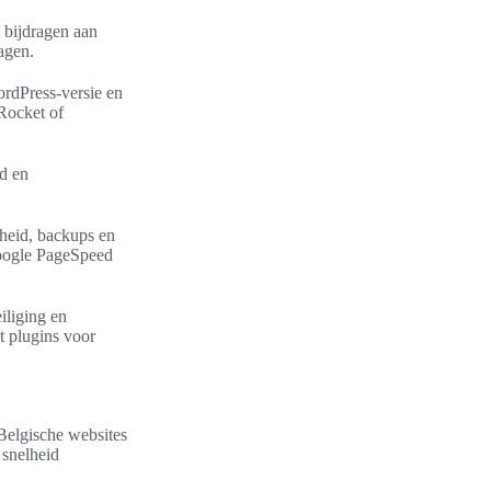
t bijdragen aan
agen.
WordPress-versie en
Rocket of
jd en
gheid, backups en
Google PageSpeed
iliging en
t plugins voor
 Belgische websites
 snelheid