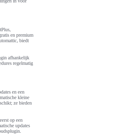
dingen in voor
tPlus,
gratis en premium
tomattic, biedt
gin afhankelijk
cedures regelmatig
pdates en een
matische kleine
chikt; ze bieden
eerst op een
atische updates
oudsplugin.