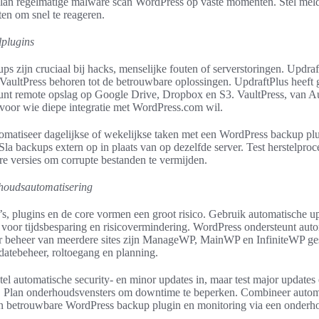
 plan regelmatige malware scan WordPress op vaste momenten. Stel mel
iten om snel te reageren.
lplugins
s zijn cruciaal bij hacks, menselijke fouten of serverstoringen. Updraf
ultPress behoren tot de betrouwbare oplossingen. UpdraftPlus heeft 
eunt remote opslag op Google Drive, Dropbox en S3. VaultPress, van Au
 voor wie diepe integratie met WordPress.com wil.
tomatiseer dagelijkse of wekelijkse taken met een WordPress backup plu
t. Sla backups extern op in plaats van op dezelfde server. Test herstelpro
e versies om corrupte bestanden te vermijden.
houdsautomatisering
s, plugins en de core vormen een groot risico. Gebruik automatische u
voor tijdsbesparing en risicovermindering. WordPress ondersteunt auto
r beheer van meerdere sites zijn ManageWP, MainWP en InfiniteWP ges
datebeheer, roltoegang en planning.
stel automatische security- en minor updates in, maar test major updates 
. Plan onderhoudsvensters om downtime te beperken. Combineer autom
 betrouwbare WordPress backup plugin en monitoring via een onderh