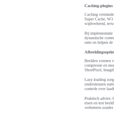
Caching-plugins 
Caching vermindert
Super Cache, W3 
wijdverbreid, terw
Bij implementatie
dynamische conten
ratio en helpen de
Afbeeldingsoptima
Beelden vormen va
compressie en mod
ShortPixel, Imag
Lazy-loading zorg
ondersteunen nativ
controle over laad
Praktisch advies: 
eisen en test beel
verbeteren zonder 