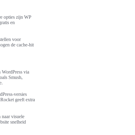
re opties zijn WP
ratis en
tellen voor
hogen de cache-hit
n WordPress via
zoals Smush,
e.
dPress-versies
 Rocket geeft extra
 naar visuele
bsite snelheid