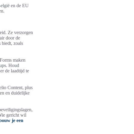
België en de EU
en.
eid. Ze verzorgen
air door de
 biedt, zoals
y Forms maken
-ups. Houd
r de laadtijd te
lio Content, plus
en en duidelijke
beveiligingslagen,
ie gericht wil
bouw je een