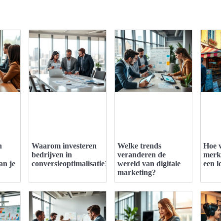
n
Waarom investeren
Welke trends
Hoe v
bedrijven in
veranderen de
merk
an je
conversieoptimalisatie?
wereld van digitale
een l
marketing?