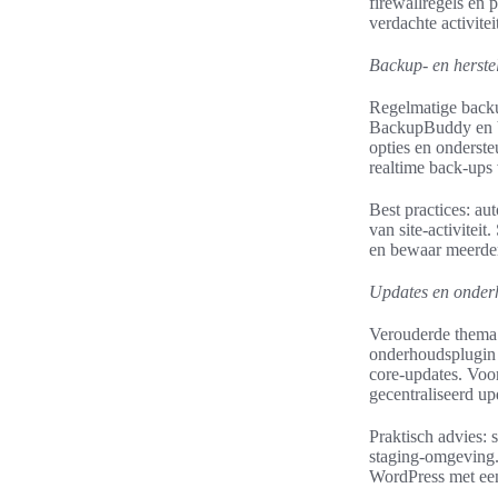
firewallregels en
verdachte activite
Backup- en herste
Regelmatige backup
BackupBuddy en Va
opties en onderst
realtime back-ups
Best practices: au
van site-activitei
en bewaar meerder
Updates en onder
Verouderde thema’
onderhoudsplugin 
core-updates. Voo
gecentraliseerd up
Praktisch advies: 
staging-omgeving
WordPress met een