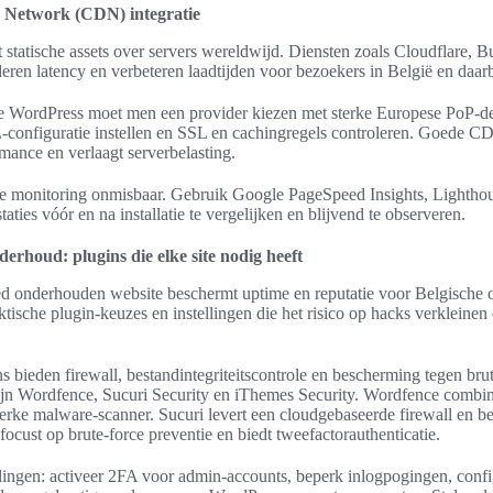
y Network (CDN) integratie
statische assets over servers wereldwijd. Diensten zoals Cloudflare
n latency en verbeteren laadtijden voor bezoekers in België en daarb
e WordPress moet men een provider kiezen met sterke Europese PoP-de
nfiguratie instellen en SSL en cachingregels controleren. Goede C
mance en verlaagt serverbelasting.
are monitoring onmisbaar. Gebruik Google PageSpeed Insights, Lightho
aties vóór en na installatie te vergelijken en blijvend te observeren.
derhoud: plugins die elke site nodig heeft
ed onderhouden website beschermt uptime en reputatie voor Belgische or
ktische plugin-keuzes en instellingen die het risico op hacks verkleinen 
s bieden firewall, bestandintegriteitscontrole en bescherming tegen bru
zijn Wordfence, Sucuri Security en iThemes Security. Wordfence combin
terke malware-scanner. Sucuri levert een cloudgebaseerde firewall en be
focust op brute-force preventie en biedt tweefactorauthenticatie.
lingen: activeer 2FA voor admin-accounts, beperk inlogpogingen, confi