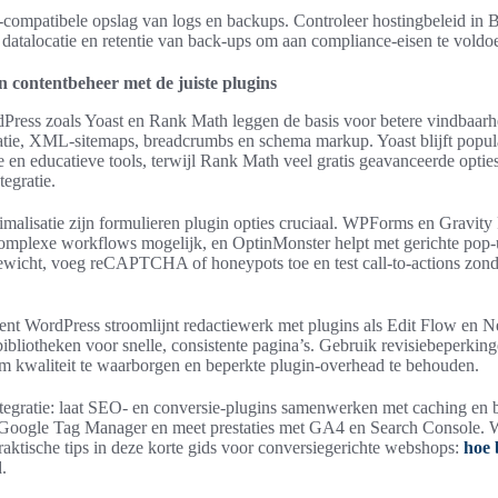
patibele opslag van logs en backups. Controleer hostingbeleid in 
 datalocatie en retentie van back-ups om aan compliance-eisen te voldo
n contentbeheer met de juiste plugins
ress zoals Yoast en Rank Math leggen de basis voor betere vindbaarh
atie, XML-sitemaps, breadcrumbs en schema markup. Yoast blijft popul
ce en educatieve tools, terwijl Rank Math veel gratis geavanceerde opties
egratie.
imalisatie zijn formulieren plugin opties cruciaal. WPForms en Gravit
complexe workflows mogelijk, en OptinMonster helpt met gerichte pop
ewicht, voeg reCAPTCHA of honeypots toe en test call-to-actions zonde
t WordPress stroomlijnt redactiewerk met plugins als Edit Flow en Ne
bliotheken voor snelle, consistente pagina’s. Gebruik revisiebeperking
om kwaliteit te waarborgen en beperkte plugin-overhead te behouden.
ntegratie: laat SEO- en conversie-plugins samenwerken met caching en 
a Google Tag Manager en meet prestaties met GA4 en Search Console. W
raktische tips in deze korte gids voor conversiegerichte webshops:
hoe 
.