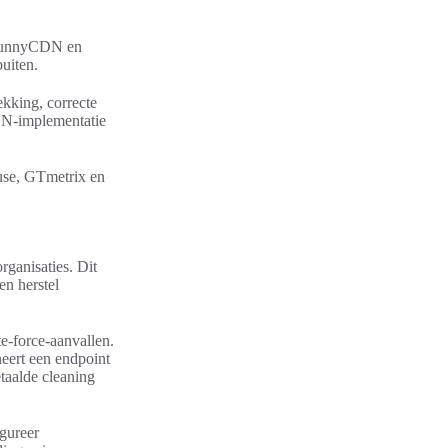
, BunnyCDN en
uiten.
kking, correcte
DN-implementatie
use, GTmetrix en
ganisaties. Dit
en herstel
te-force-aanvallen.
eert een endpoint
taalde cleaning
gureer