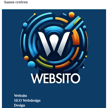
banen creëren
Websito
SEO Webdesign
Design