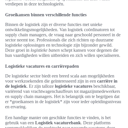
verdiepen in deze technologieën.
Groeikansen binnen verschillende functies
Binnen de logistiek zijn er diverse functies met unieke
ontwikkelingsmogelijkheden. Van logistiek coördinatoren tot
supply chain managers, de vraag naar geschoold personeel in de
sector neemt toe. Professionals die zich richten op duurzame
logistieke oplossingen en technologie zijn bijzonder gewild.
Deze groei in
logistieke banen
schept kansen voor degenen die
hun vaardigheden willen uitbreiden en zich willen specialiseren.
Logistieke vacatures en carrièrepaden
De logistieke sector biedt een breed scala aan mogelijkheden
voor werkzoekenden die geïnteresseerd zijn in een
carrière in
de logistiek
. Er zijn talloze
logistieke vacatures
beschikbaar,
variërend van vrachtwagenchauffeurs tot magazijnmedewerkers
en supply chain managers. Het is belangrijk om te begrijpen dat
er *groeikansen in de logistiek* zijn voor ieder opleidingsniveau
en ervaring.
Een handige manier om geschikte functies te vinden, is het
gebruik van een
Logistiek vacaturebank
. Deze platforms
vergemakkelijken de zoektocht naar passende vacatures door